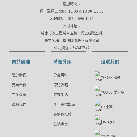
客服時間：
週一至週五 9:00~12:00 & 13:00~18:00
客服電話：(02) 2696-1681
公司地址：
新北市汐止區新台五路一段102號21樓
營業名稱：優迪國際股份有限公司
公司統編：54342742
關於優迪
精選分類
追蹤我們
關於我們
孕產百科
YODEE 優迪
異業合作
育兒攻略
YODEE 愛分享
工作機會
家庭生活
聯絡我們
新手爸媽指南
FB社團
部落客推薦
Instagram
駐站專家
Youtube