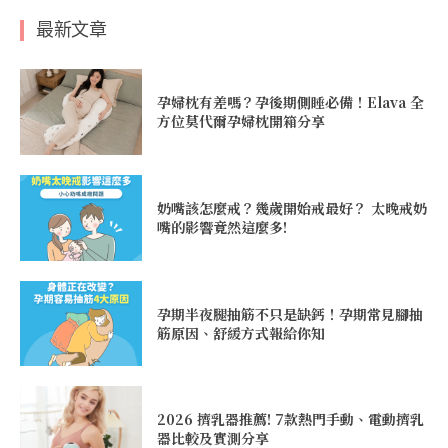
最新文章
孕婦枕有差嗎？孕後期側睡必備！Elava 全
方位莫代爾孕婦枕開箱分享
奶嘴該怎麼戒？幾歲開始戒最好？ 太晚戒奶
嘴的影響竟然這麼多!
孕期半夜腿抽筋不只是缺鈣！孕期常見腳抽
筋原因、舒緩方式報給你知
2026 擠乳器推薦! 7款熱門手動、電動擠乳
器比較及實測分享