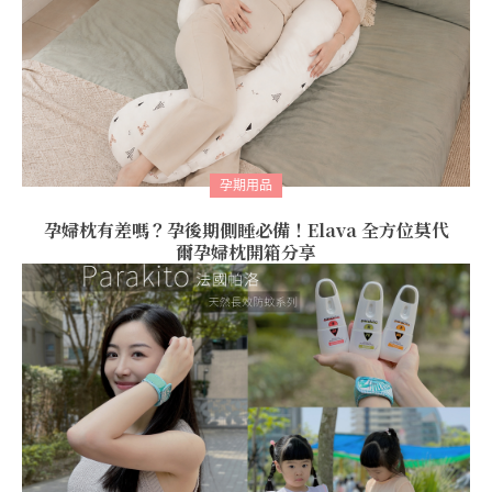
孕期用品
孕婦枕有差嗎？孕後期側睡必備！Elava 全方位莫代
爾孕婦枕開箱分享