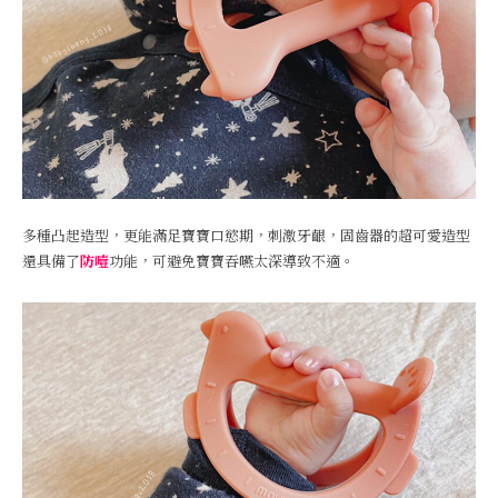
多種凸起造型，更能滿足寶寶口慾期，刺激牙齦，固齒器的超可愛造型
還具備了
防噎
功能，可避免寶寶吞嚥太深導致不適。