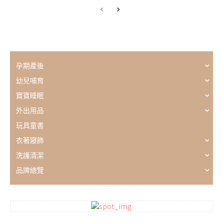
孕期產後
幼兒哺育
寶寶睡眠
外出用品
玩具童書
衣著寢飾
洗護清潔
品牌總覽