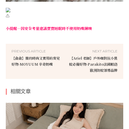
小提醒—因安全考量建議寶寶睡眠時不使用奶嘴鍊噢
PREVIOUS ARTICLE
NEXT ARTICLE
【侖侖】簡約時尚又實用的育兒
【Ariel 老師】戶外咖對抗小黑
好物-MOYUUM 辛奇奶嘴
蚊必備好物-Parakito法國帕洛
歐洲防蚊領導品牌
相關文章