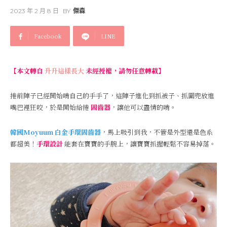
2023 年 2 月 8 日
BY
傑森
Facebook
LINE
【本文轉自
升升這樣長大
未經授權，請勿任意轉載】
捲前陣子已經開始啃自己的手手了，這陣子進化到抓被子、抓圍兜放進
嘴巴裡狂咬，於是開始給捲
固齒器
，讓他可以盡情的啃。
韓國Moyuum 白金手環固齒器
，馬上吸引到我，不管是外型還是色系
都超美！
手環設計
能套在寶寶的手腕上，讓寶寶抓握輕鬆不容易掉落。