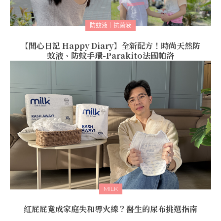
防蚊液｜抗菌液
【開心日記 Happy Diary】全新配方！時尚天然防
蚊液、防蚊手環-Parakito法國帕洛
MILK
紅屁屁竟成家庭失和導火線？醫生的尿布挑選指南