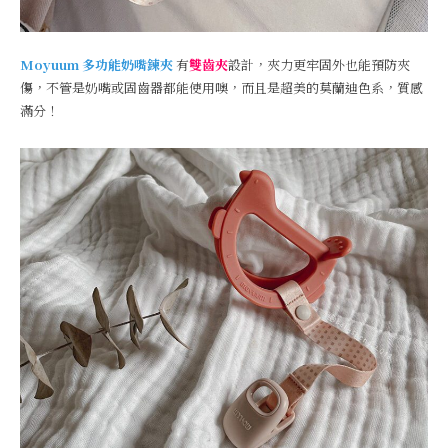
Moyuum 多功能奶嘴鍊夾
有
雙齒夾
設計，夾力更牢固外也能預防夾
傷，不管是奶嘴或固齒器都能使用噢，而且是超美的莫蘭迪色系，質感
滿分！