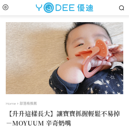
Home
部落格推薦
【升升這樣長大】讓寶寶抓握輕鬆不易掉
－MOYUUM 辛奇奶嘴