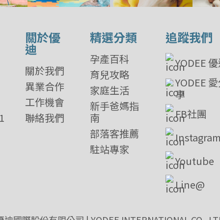
關於優
精選分類
追蹤我們
迪
孕產百科
YODEE 
關於我們
育兒攻略
YODEE 
異業合作
家庭生活
享
工作機會
新手爸媽指
FB社團
1
聯絡我們
南
部落客推薦
Instagra
駐站專家
Youtube
Line@
優迪國際股份有限公司 | YODEE INTERNATIONAL CO., LT