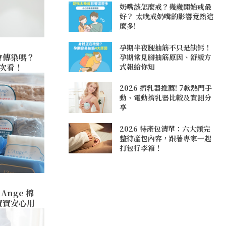
奶嘴該怎麼戒？幾歲開始戒最
好？ 太晚戒奶嘴的影響竟然這
麼多!
孕期半夜腿抽筋不只是缺鈣！
會傳染嗎？
孕期常見腳抽筋原因、舒緩方
式報給你知
次看！
2026 擠乳器推薦! 7款熱門手
動、電動擠乳器比較及實測分
享
2026 待產包清單：六大類完
整待產包內容，跟著專家一起
打包行李箱！
’Ange 棉
寶寶安心用