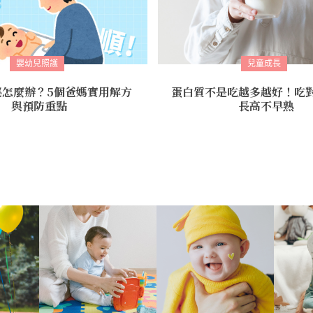
嬰幼兒照護
兒童成長
秘怎麼辦？5個爸媽實用解方
蛋白質不是吃越多越好！吃
與預防重點
長高不早熟