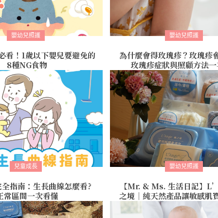
嬰幼兒照護
嬰幼兒照護
必看！1歲以下嬰兒要避免的
為什麼會得玫瑰疹？玫瑰疹
8種NG食物
玫瑰疹症狀與照顧方法一
兒童成長
嬰幼兒照護
完全指南：生長曲線怎麼看?
【Mr. & Ms. 生活日記】L
正常區間一次看懂
之境｜純天然產品讓敏感肌