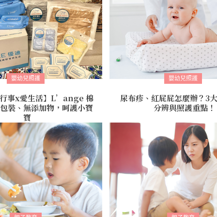
嬰幼兒照護
嬰幼兒照護
行事x愛生活】L’ange 棉
尿布疹、紅屁屁怎麼辦？3
包裝、無添加物，呵護小寶
分辨與照護重點！
寶