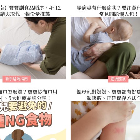
南】寶寶副食品順序、4~12
腸病毒有什麼症狀？要注意
譜與取代一餐份量推薦
常見問題懶人包！
新手爸媽指南
產後照護
布巾怎麼選？寶寶紗布巾用
餵母乳對媽媽、寶寶都有好
寸、5大推薦品牌分享！
餵訣竅、正確保存方法