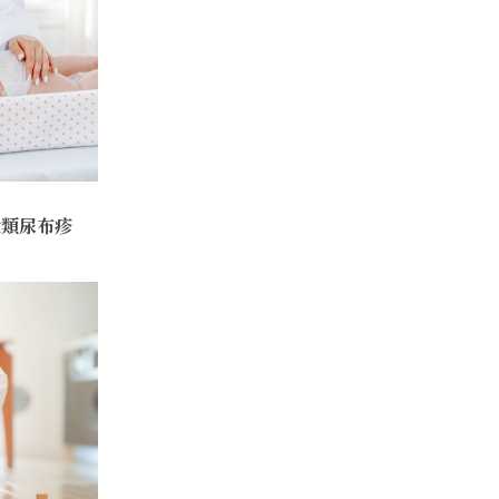
大類尿布疹