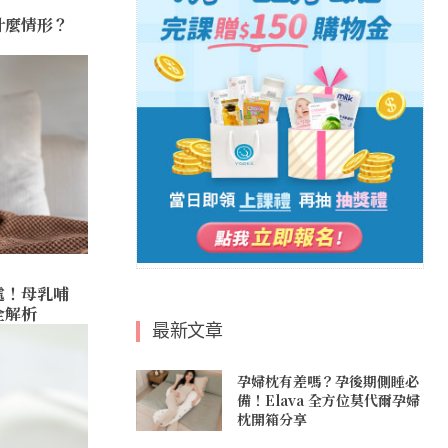
什麼情形？
處！母乳哺
全解析
最新文章
孕婦枕有差嗎？孕後期側睡必
備！Elava 全方位莫代爾孕婦
枕開箱分享