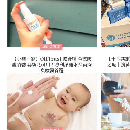
嬰幼兒照護
【小赫一家】OHTrust 歐舒特 全效防
【土耳其旅
護噴霧 嬰幼兒可用！專利納離水抑菌除
之境｜抗菌
臭噴霧首選