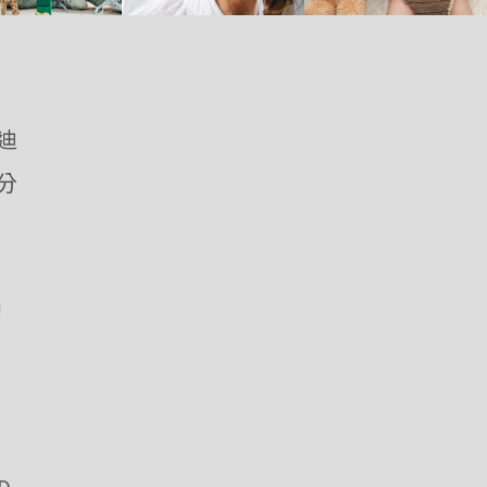
優迪
愛分
m
D