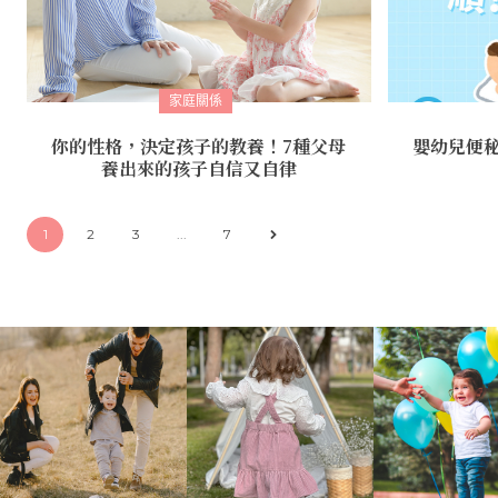
家庭關係
你的性格，決定孩子的教養！7種父母
嬰幼兒便
養出來的孩子自信又自律
1
2
3
...
7