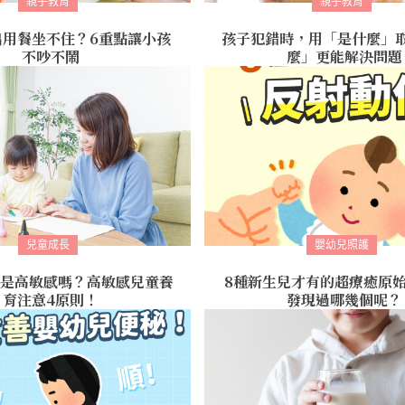
親子教育
親子教育
出用餐坐不住？6重點讓小孩
孩子犯錯時，用「是什麼」
不吵不鬧
麼」更能解決問題
兒童成長
嬰幼兒照護
是高敏感嗎？高敏感兒童養
8種新生兒才有的超療癒原
育注意4原則！
發現過哪幾個呢？