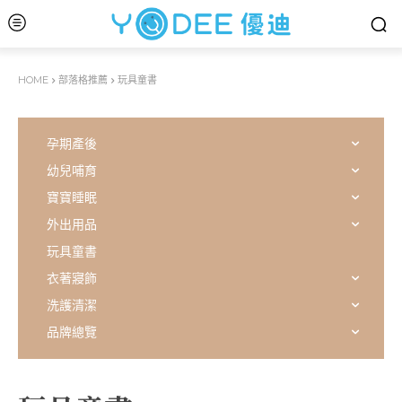
HOME
部落格推薦
玩具童書
孕期產後
幼兒哺育
寶寶睡眠
外出用品
玩具童書
衣著寢飾
洗護清潔
品牌總覽