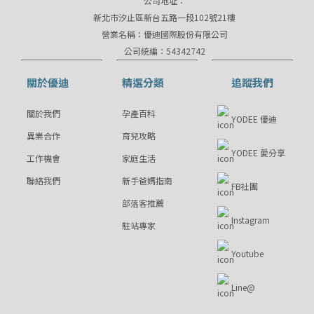
公司地址：
新北市汐止區新台五路一段102號21樓
營業名稱：優迪國際股份有限公司
公司統編：54342742
關於優迪
精選分類
追蹤我們
關於我們
孕產百科
YODEE 優迪
異業合作
育兒攻略
YODEE 愛分享
工作機會
家庭生活
聯絡我們
新手爸媽指南
FB社團
部落客推薦
Instagram
駐站專家
Youtube
Line@