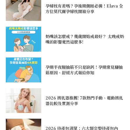
孕婦枕有差嗎？孕後期側睡必備！Elava 全
方位莫代爾孕婦枕開箱分享
奶嘴該怎麼戒？幾歲開始戒最好？ 太晚戒奶
嘴的影響竟然這麼多!
孕期半夜腿抽筋不只是缺鈣！孕期常見腳抽
筋原因、舒緩方式報給你知
2026 擠乳器推薦! 7款熱門手動、電動擠乳
器比較及實測分享
2026 待產包清單：六大類完整待產包內