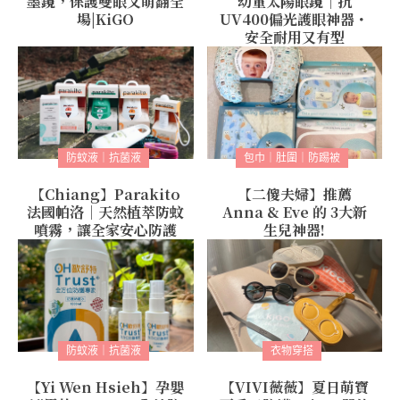
墨鏡，保護雙眼又萌翻全
幼童太陽眼鏡｜抗
場|KiGO
UV400偏光護眼神器・
安全耐用又有型
防蚊液｜抗菌液
包巾｜肚圍｜防踢被
【Chiang】Parakito
【二傻夫婦】推薦
法國帕洛｜天然植萃防蚊
Anna & Eve 的 3大新
噴霧，讓全家安心防護
生兒神器!
防蚊液｜抗菌液
衣物穿搭
【Yi Wen Hsieh】孕嬰
【VIVI薇薇】夏日萌寶