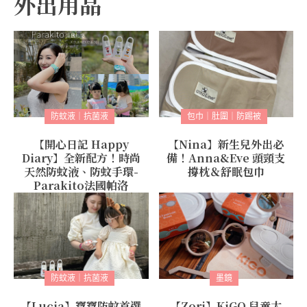
外出用品
防蚊液｜抗菌液
包巾｜肚圍｜防踢被
【開心日記 Happy
【Nina】新生兒外出必
Diary】全新配方！時尚
備！Anna&Eve 頭頸支
天然防蚊液、防蚊手環-
撐枕＆舒眠包巾
Parakito法國帕洛
防蚊液｜抗菌液
墨鏡
【Lucia】寶寶防蚊首選
【Zori】KiGO 兒童太