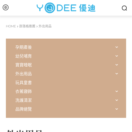
HOME
部落格推薦
外出用品
孕期產後
幼兒哺育
寶寶睡眠
外出用品
玩具童書
衣著寢飾
洗護清潔
品牌總覽