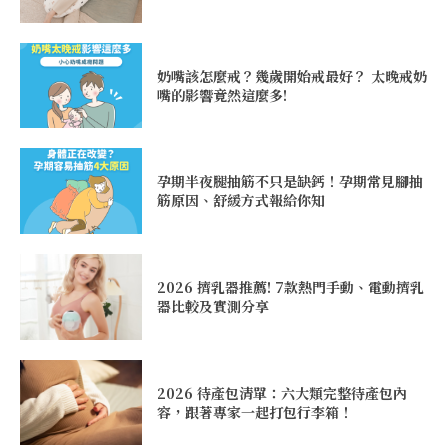
奶嘴該怎麼戒？幾歲開始戒最好？ 太晚戒奶
嘴的影響竟然這麼多!
孕期半夜腿抽筋不只是缺鈣！孕期常見腳抽
筋原因、舒緩方式報給你知
2026 擠乳器推薦! 7款熱門手動、電動擠乳
器比較及實測分享
2026 待產包清單：六大類完整待產包內
容，跟著專家一起打包行李箱！