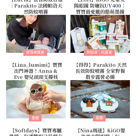
｜Parakito 法國帕洛天
陽眼鏡 防曬抗UV400｜
然防蚊噴霧
寶寶最愛戴的酷萌墨鏡
部落格推薦
防蚊液｜抗菌液
【Lina_lumimi】寶寶
【得得】Parakito 天然
出門神器！Anna &
長效防蚊噴霧 全家野餐
Eve 嬰兒頭頸支撐枕
散步露營必備
墨鏡
墨鏡
【Softdays】寶寶專屬
【Nina瑪迷】KiGO嬰