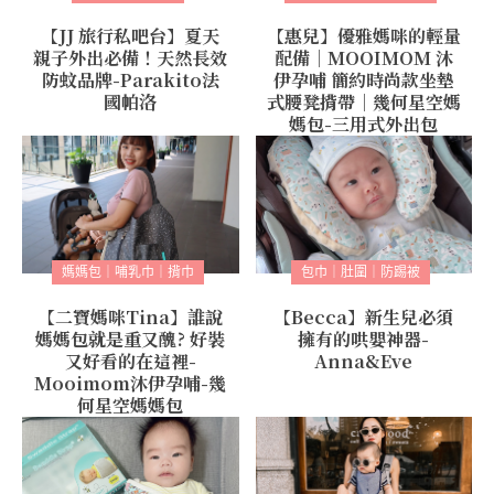
【JJ 旅行私吧台】夏天
【惠兒】優雅媽咪的輕量
親子外出必備！天然長效
配備｜MOOIMOM 沐
防蚊品牌-Parakito法
伊孕哺 簡約時尚款坐墊
國帕洛
式腰凳揹帶｜幾何星空媽
媽包-三用式外出包
媽媽包｜哺乳巾｜揹巾
包巾｜肚圍｜防踢被
【二寶媽咪Tina】誰說
【Becca】新生兒必須
媽媽包就是重又醜? 好裝
擁有的哄嬰神器-
又好看的在這裡-
Anna&Eve
Mooimom沐伊孕哺-幾
何星空媽媽包