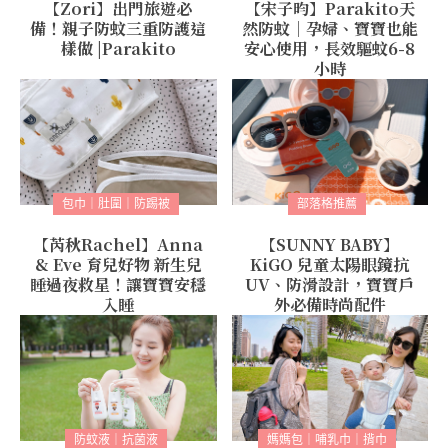
【Zori】出門旅遊必
【宋子昀】Parakito天
備！親子防蚊三重防護這
然防蚊｜孕婦、寶寶也能
樣做 |Parakito
安心使用，長效驅蚊6-8
小時
包巾｜肚圍｜防踢被
部落格推薦
【芮秋Rachel】Anna
【SUNNY BABY】
& Eve 育兒好物 新生兒
KiGO 兒童太陽眼鏡抗
睡過夜救星！讓寶寶安穩
UV、防滑設計，寶寶戶
入睡
外必備時尚配件
防蚊液｜抗菌液
媽媽包｜哺乳巾｜揹巾