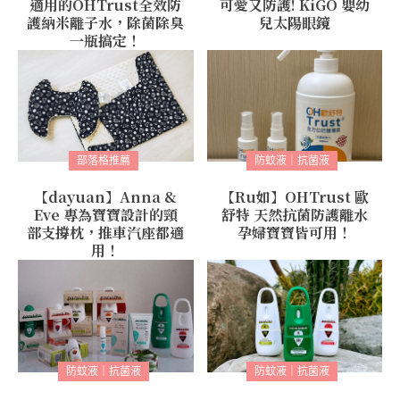
適用的OHTrust全效防
可愛又防護! KiGO 嬰幼
護納米離子水，除菌除臭
兒太陽眼鏡
一瓶搞定！
部落格推薦
防蚊液｜抗菌液
【dayuan】Anna &
【Ru如】OHTrust 歐
Eve 專為寶寶設計的頸
舒特 天然抗菌防護離水
部支撐枕，推車汽座都適
孕婦寶寶皆可用！
用！
防蚊液｜抗菌液
防蚊液｜抗菌液