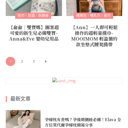
包巾｜肚圍｜防踢被
媽媽包｜哺乳巾｜揹巾
【侖侖｜雙寶媽】圖案超
【Ann】一人即可輕鬆
可愛的新生兒必備雙寶-
操作的超輕量揹巾-
Anna&Eve 嬰幼兒用品
MOOIMOM 輕盈簡約
款坐墊式腰凳揹帶
1
2
3
最新文章
孕婦枕有差嗎？孕後期側睡必備！Elava 全
方位莫代爾孕婦枕開箱分享