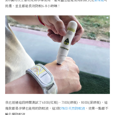
挑選，並且都能長效防蚊6-8小時噢！
我也經過這段時間測試了6HR(紅瓶)、7HR(綠瓶)、8HR(深綠瓶)，這
幾款都是孕婦也能用的防蚊液，這3款
PMD天然防蚊液
，效果一點都不
輸化學防蚊液