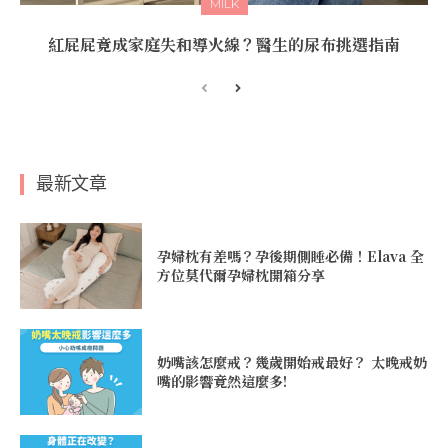
MILK
紅屁屁竟成家庭失和導火線？醫生的尿布挑選指南
最新文章
孕婦枕有差嗎？孕後期側睡必備！Elava 全
方位莫代爾孕婦枕開箱分享
奶嘴該怎麼戒？幾歲開始戒最好？ 太晚戒奶
嘴的影響竟然這麼多!