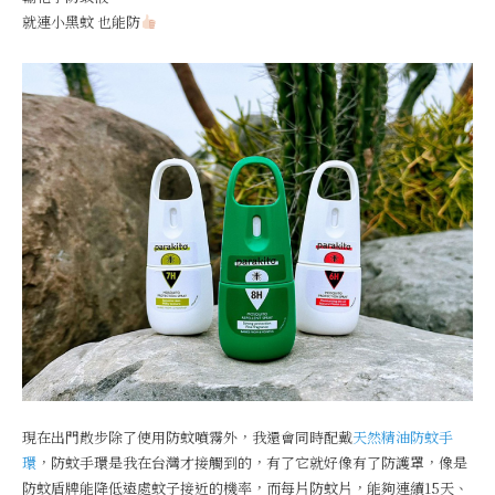
就連小黑蚊 也能防
現在出門散步除了使用防蚊噴霧外，我還會同時配戴
天然精油防蚊手
環
，防蚊手環是我在台灣才接觸到的，有了它就好像有了防護罩，像是
防蚊盾牌能降低遠處蚊子接近的機率，而每片防蚊片，能夠連續15天、