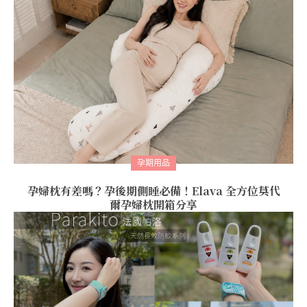
孕期用品
孕婦枕有差嗎？孕後期側睡必備！Elava 全方位莫代
爾孕婦枕開箱分享