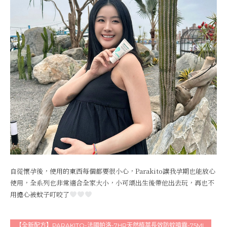
自從懷孕後，使用的東西每個都要很小心，Parakito讓我孕期也能放心
使用，全系列也非常適合全家大小，小可頌出生後帶他出去玩，再也不
用擔心被蚊子叮咬了
【全新配方】PARAKITO-法國帕洛-7HR天然植萃長效防蚊噴霧-75ML