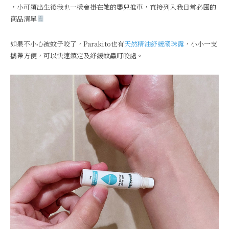
，小可頌出生後我也一樣會掛在她的嬰兒推車，直接列入我日常必囤的
商品清單
如果不小心被蚊子咬了，Parakito也有
天然精油紓緩滾珠露
，小小一支
攜帶方便，可以快速鎮定及紓緩蚊蟲叮咬處。