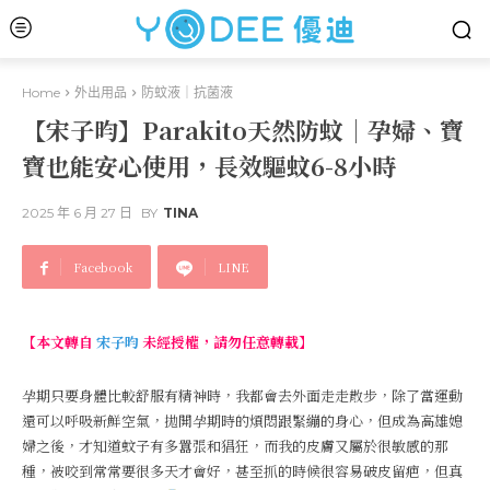
Home
外出用品
防蚊液｜抗菌液
【宋子昀】Parakito天然防蚊｜孕婦、寶
寶也能安心使用，長效驅蚊6-8小時
2025 年 6 月 27 日
BY
TINA
Facebook
LINE
【本文轉自
宋子昀
未經授權，請勿任意轉載】
孕期只要身體比較舒服有精神時，我都會去外面走走散步，除了當運動
還可以呼吸新鮮空氣，拋開孕期時的煩悶跟緊繃的身心，但成為高雄媳
婦之後，才知道蚊子有多囂張和猖狂，而我的皮膚又屬於很敏感的那
種，被咬到常常要很多天才會好，甚至抓的時候很容易破皮留疤，但真