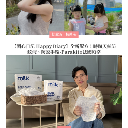
防蚊液｜抗菌液
【開心日記 Happy Diary】全新配方！時尚天然防
蚊液、防蚊手環-Parakito法國帕洛