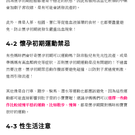
因為懷孕初期胚胎都還是不穩定的狀態，因此若服用活血化瘀類的中藥
會加劇子宮收縮，是有可能會誘發流產的。
此外，像是人蔘、桂圓、薏仁等促進血液循環的食材，也都要盡量避
免，防止懷孕初期就發生嚴重出血現象！
4-2 懷孕初期運動禁忌
有些媽咪們會好奇懷孕初期可以運動嗎？除非胎兒有先兆性流產，或是
準媽媽有高血壓病史等症狀，否則懷孕初期運動是沒有問題的！不過當
然要注意，懷孕初期禁忌動作腹部要避免碰撞，以防對子宮過度刺激，
進而引發流產！
其他像是自行車、跑步、騎馬、潛水等運動也都應該避免，因為這些運
動都可能直接影響到肚子里的小寶寶喔！建議孕媽媽們可以
選擇一些動
作比較緩慢平穩的運動，比如散步、慢舞
，都是懷孕期間對媽咪和寶寶
很好的運動。
4-3 性生活注意