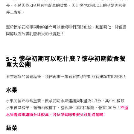
長。不過因為EPA具有抗凝血的效果，因此懷孕32週以上的孕婦應該先
停止食用。
至於懷孕初期卵磷脂的補充可以讓媽咪們預防血栓、動脈硬化、降低膽
固醇以及改善乳腺發炎的狀況喔！
5-2 懷孕初期可以吃什麼？懷孕初期飲食餐
單大公開
看完建議的營養品後，我們再來一起看看懷孕初期飲食建議有哪些吧！
水果
水果的補充非常重要，懷孕初期水果建議攝取量為2-3份，其中柑橘類
水果像是橘子、葡萄柚或柳丁，富含維生素C和葉酸，營養100分！
不過
水果普遍來講糖分比較高，各位孕媽咪要避免食用過量喔！
蔬菜