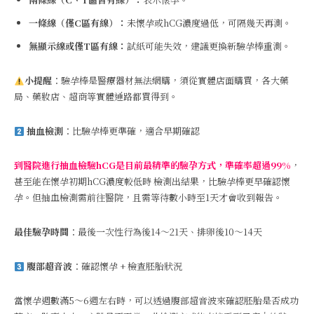
一條線（僅C區有線）：
未懷孕或hCG濃度過低，可隔幾天再測。
無顯示線或僅T區有線：
試紙可能失效，建議更換新驗孕棒重測。
小提醒
：驗孕棒是醫療器材無法網購，須從實體店面購買，各大藥
局、藥妝店、超商等實體通路都買得到。
抽血檢測
：比驗孕棒更準確，適合早期確認
到醫院進行抽血檢驗hCG是目前最精準的驗孕方式，準確率超過99%
，
甚至能在懷孕初期hCG濃度較低時 檢測出結果，比驗孕棒更早確認懷
孕。但抽血檢測需前往醫院，且需等待數小時至1天才會收到報告。
最佳驗孕時間
：最後一次性行為後14～21天、排卵後10～14天
腹部超音波
：確認懷孕 + 檢查胚胎狀況
當懷孕週數滿5～6週左右時，可以透過腹部超音波來確認胚胎是否成功