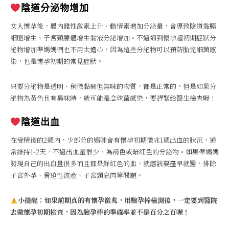
陰道分泌物增加
女人懷孕後，體內雌性激素上升、動情素增加分泌量，會導致陰道黏膜
細胞增生、子宮頸腺體增生黏液分泌增加。不過遇到懷孕超初期症狀分
泌物增加準媽媽們也不用太擔心，因為這些分泌物可以預防胎兒細菌感
染，也是懷孕初期的常見症狀。
只要分泌物是透明、稍微黏稠但無味的物質，都是正常的，但是如果分
泌物為黃色且有異味時，就可能是念珠菌感染，要趕緊給醫生檢查喔！
陰道出血
在受精後的2週內，少部分的媽咪會有懷孕初期徵兆1週出血的狀況，通
常維持1-2天，不過出血量很少，為褐色或暗紅色的分泌物。如果準媽媽
發現自己的出血量很多而且都是鮮紅色的血，就應該要盡早就醫，排除
子宮外孕、脅迫性流產、子宮頸息肉等問題。
小提醒：如果前期真的有懷孕徵兆，用驗孕棒檢測後，一定要到醫院
去做懷孕初期檢查，因為驗孕棒的準確率並不是百分之百喔！