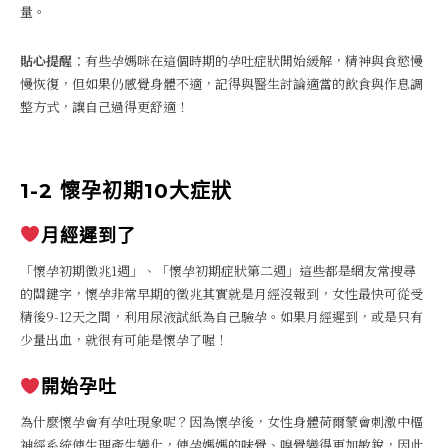
量。
貼心提醒
：有些孕媽咪在這個時期的孕吐症狀開始緩解，精神與食慾慢
慢恢復，但如果仍感覺身體不適，記得與醫生討論適當的飲食與作息調
整方式，讓自己過得更舒適！
1-2 懷孕初期10大症狀
月經遲到了
「懷孕初期徵兆1週」、「懷孕初期症狀第二週」這些都是網友常搜尋
的關鍵字，懷孕非常早期的徵兆其實就是月經沒報到，女性最快可從受
精後9-12天之間，利用尿液試紙為自己驗孕。如果月經遲到，或是只有
少量出血，就很有可能是懷孕了喔！
開始孕吐
為什麼懷孕會有孕吐現象呢？因為懷孕後，女性身體荷爾蒙會刺激中樞
神經系統使生理產生變化，使孕媽媽的味覺、嗅覺變得更加敏銳，因此