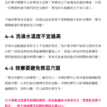
至於懷孕期間可以從事性生活嗎？其實性交不會增加流產的機會，只是
一定要避免過分劇烈的性交動作，男性的生殖器官也不宜太深入。
不過如果是有流產史、陰道出血或者是子宮曾動過手術的孕媽咪，懷孕
期間都最好都避免性行為喔！
4-4 洗澡水溫度不宜過高
洗澡水這點應該是很多人不知道的禁忌！為什麼孕婦不能用太熱的洗澡
水呢？因為泡澡或泡湯會讓媽咪體溫上升，促進心跳加快與血管擴張，
導致胎盤血流量短時間內減少，是有可能會造成胎兒短時間缺氧的喔！
4-5 按摩要避免禁忌穴道
「懷孕初期可以按摩嗎？」當然可以！孕婦按摩可以有效幫助媽媽輕鬆
度過孕期，也利於胎兒健康成長的活動。孕婦按摩可以舒緩胸部腫脹、
僵硬肌肉、消除水腫，可以說是好處多多！
只不過要注意懷孕初期按摩時，因為胎盤尚未發育完全，寶寶狀況還不
穩定，一般不建議懷孕初期的媽咪去做SPA。