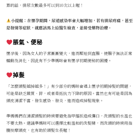
算的話，排尿次數最多可以到10次以上喔！
小提醒：在懷孕期間，尿道感染率會大幅增加，若有排尿疼痛，甚至
是發燒等症狀，就應該馬上給醫生檢查，並接受藥物治療。
脹氣、便秘
懷孕後，因為女人的子宮漸漸變大，進而壓迫到直腸，使腸子無法正常
蠕動及消化，因此有不少準媽咪會有懷孕初期便秘的困擾。
掉髮
「怎麼頭髮越掉越多！」有少部分的媽咪會遇上懷孕初期掉髮的問題，
可能是缺乏鐵質、鋅，或者是抵抗力下降的原因。當然也有可能是因為
頭皮清潔不當，發生感染、發炎，進而造成掉髮現象。
準媽媽們在清潔頭髮的時候要避免指甲摳抓造成傷口，洗頭髮的水溫也
不要太熱。建議準媽咪可以選擇比較溫和的洗髮精，而洗頭的時候用指
腹按摩頭皮，也有助於頭髮生長喔！