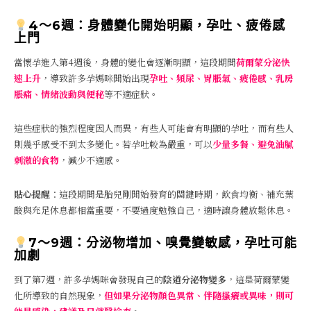
4～6週：身體變化開始明顯，孕吐、疲倦感
上門
當懷孕進入第4週後，身體的變化會逐漸明顯，這段期間
荷爾蒙分泌快
速上升
，導致許多孕媽咪開始出現
孕吐、頻尿、胃脹氣、疲倦感、乳房
脹痛、情緒波動與便秘
等不適症狀。
這些症狀的強烈程度因人而異，有些人可能會有明顯的孕吐，而有些人
則幾乎感受不到太多變化。若孕吐較為嚴重，可以
少量多餐、避免油膩
刺激的食物
，減少不適感。
貼心提醒
：這段期間是胎兒剛開始發育的關鍵時期，飲食均衡、補充葉
酸與充足休息都相當重要，不要過度勉強自己，適時讓身體放鬆休息。
7～9週：分泌物增加、嗅覺變敏感，孕吐可能
加劇
到了第7週，許多孕媽咪會發現自己的
陰道分泌物變多
，這是荷爾蒙變
化所導致的自然現象，
但如果分泌物顏色異常、伴隨搔癢或異味，則可