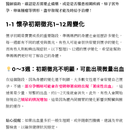
醫師協助，確認是否需要止痛藥，或是是否罹患相關疾病，如子宮外
孕、卵巢腫瘤等情形，盡早發現才能及時給予治療！
1-1 懷孕初期徵兆1~12周變化
懷孕初期是寶寶成長的重要階段，準媽媽們的身體也會經歷許多變化，
每一週都有不同的感受與徵兆。有些人可能會很快察覺到懷孕的變化，
而有些人則較晚出現症狀。以下整理1～12週的懷孕變化，希望能幫助
準媽媽們更好地了解自己的身體。
0～3週：初期徵兆不明顯，可能出現微量出血
在這個階段，因為身體的變化還不明顯，大多數女性還不會察覺自己懷
孕。不過，
部分孕媽咪可能會在受精卵著床時出現「著床性出血」
，這
通常是少量、短暫的出血，約1～2天後就會消失。此外，有些人會開始
發現自己
頻尿的情況增加
，這是因為體內荷爾蒙的變化影響到腎臟與膀
胱的運作。
貼心提醒
：如果出血量多於一般生理期，或伴隨劇烈腹痛，建議及早就
醫檢查，以確保健康狀況穩定。