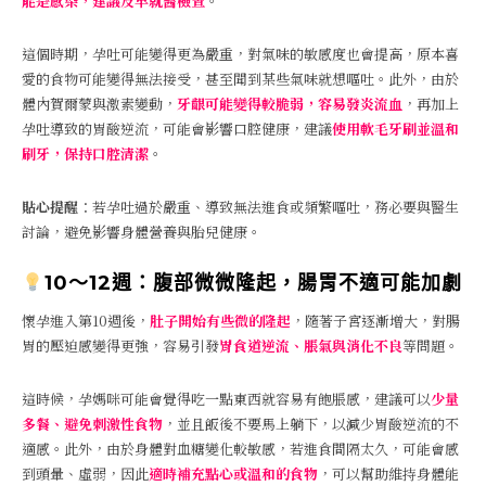
能是感染，建議及早就醫檢查
。
這個時期，孕吐可能變得更為嚴重，對氣味的敏感度也會提高，原本喜
愛的食物可能變得無法接受，甚至聞到某些氣味就想嘔吐。此外，由於
體內賀爾蒙與激素變動，
牙齦可能變得較脆弱，容易發炎流血
，再加上
孕吐導致的胃酸逆流，可能會影響口腔健康，建議
使用軟毛牙刷並溫和
刷牙，保持口腔清潔
。
貼心提醒
：若孕吐過於嚴重、導致無法進食或頻繁嘔吐，務必要與醫生
討論，避免影響身體營養與胎兒健康。
10～12週：腹部微微隆起，腸胃不適可能加劇
懷孕進入第10週後，
肚子開始有些微的隆起
，隨著子宮逐漸增大，對腸
胃的壓迫感變得更強，容易引發
胃食道逆流、脹氣與消化不良
等問題。
這時候，孕媽咪可能會覺得吃一點東西就容易有飽脹感，建議可以
少量
多餐、避免刺激性食物
，並且飯後不要馬上躺下，以減少胃酸逆流的不
適感。此外，由於身體對血糖變化較敏感，若進食間隔太久，可能會感
到頭暈、虛弱，因此
適時補充點心或溫和的食物
，可以幫助維持身體能