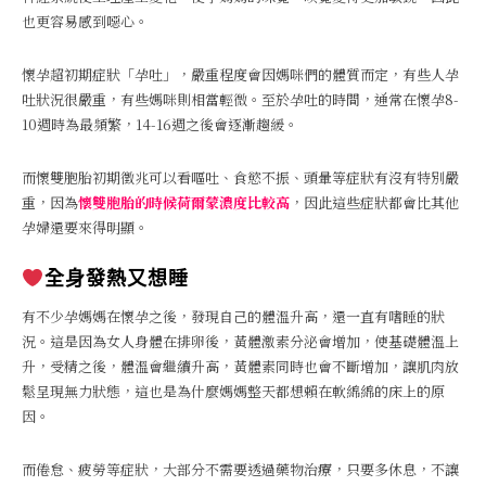
也更容易感到噁心。
懷孕超初期症狀「孕吐」，嚴重程度會因媽咪們的體質而定，有些人孕
吐狀況很嚴重，有些媽咪則相當輕微。至於孕吐的時間，通常在懷孕8-
10週時為最頻繁，14-16週之後會逐漸趨緩。
而懷雙胞胎初期徵兆可以看嘔吐、食慾不振、頭暈等症狀有沒有特別嚴
重，因為
懷雙胞胎的時候荷爾蒙濃度比較高
，因此這些症狀都會比其他
孕婦還要來得明顯。
全身發熱又想睡
有不少孕媽媽在懷孕之後，發現自己的體溫升高，還一直有嗜睡的狀
況。這是因為女人身體在排卵後，黃體激素分泌會增加，使基礎體溫上
升，受精之後，體溫會繼續升高，黃體素同時也會不斷增加，讓肌肉放
鬆呈現無力狀態，這也是為什麼媽媽整天都想賴在軟綿綿的床上的原
因。
而倦怠、疲勞等症狀，大部分不需要透過藥物治療，只要多休息，不讓