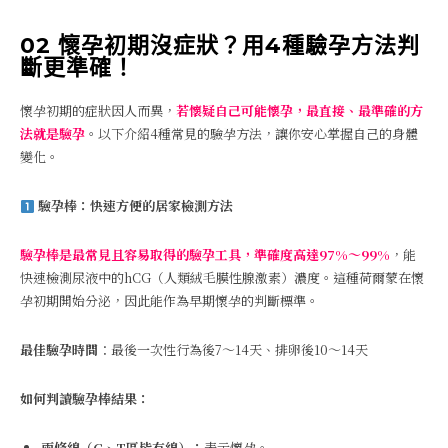
02 懷孕初期沒症狀？用4種驗孕方法判
斷更準確！
懷孕初期的症狀因人而異，
若懷疑自己可能懷孕，最直接、最準確的方
法就是驗孕
。以下介紹4種常見的驗孕方法，讓你安心掌握自己的身體
變化。
驗孕棒：快速方便的居家檢測方法
驗孕棒是最常見且容易取得的驗孕工具，準確度高達97%～99%
，能
快速檢測尿液中的hCG（人類絨毛膜性腺激素）濃度。這種荷爾蒙在懷
孕初期開始分泌，因此能作為早期懷孕的判斷標準。
最佳驗孕時間
：最後一次性行為後7～14天、排卵後10～14天
如何判讀驗孕棒結果：
兩條線（C、T區皆有線）：
表示懷孕。