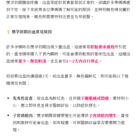
懷孕初期腹部疼痛、出血等症狀其實都是很正常的，卻讓許多準媽媽感
到不安，接下來就帶各位準媽媽了解可能的原因，並辨別哪些情況屬於
正常生理現象，哪些則需要特別注意並及早就醫。
懷孕初期出血常見原因
許多孕媽咪在懷孕初期出現少量出血，這通常是
胚胎著床過程
所引起
的，當受精卵鑽入子宮內膜時，可能會導致輕微的著床性出血，這種出
血通常
量少、顏色較淺
，並且會在
1～2天內自行停止
。
但如果出血持續超過3天，或出血量多、顏色偏鮮紅，則可能與以下幾
種情況有關：
先兆性流產
：若出血為鮮紅色，且伴隨
下腹脹痛或悶痛
，需特別小
心，應立即休息並尋求醫師評估，以防症狀惡化。
子宮頸瘜肉
：懷孕期間荷爾蒙變化可能導致
子宮頸瘜肉增生
，當受
到刺激時可能會出血，如有疑慮，可與醫師討論是否需要開刀處
理。