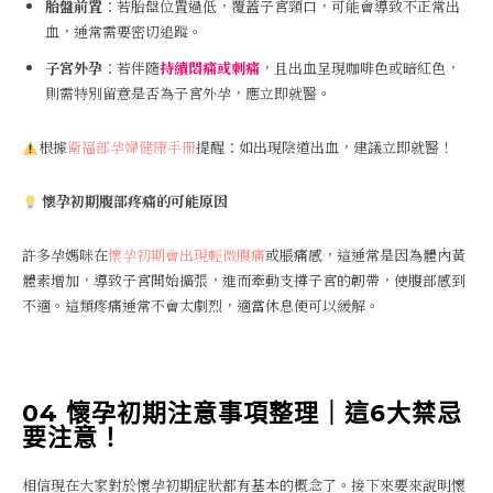
胎盤前置
：若胎盤位置過低，覆蓋子宮頸口，可能會導致不正常出
血，通常需要密切追蹤。
子宮外孕
：若伴隨
持續悶痛或刺痛
，且出血呈現咖啡色或暗紅色，
則需特別留意是否為子宮外孕，應立即就醫。
根據
衛福部孕婦健康手冊
提醒：如出現陰道出血，建議立即就醫！
懷孕初期腹部疼痛的可能原因
許多孕媽咪在
懷孕初期會出現輕微腹痛
或脹痛感，這通常是因為體內黃
體素增加，導致子宮開始擴張，進而牽動支撐子宮的韌帶，使腹部感到
不適。這類疼痛通常不會太劇烈，適當休息便可以緩解。
04 懷孕初期注意事項整理｜這6大禁忌
要注意！
相信現在大家對於懷孕初期症狀都有基本的概念了。接下來要來說明懷