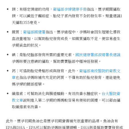
鎂：有穩定情緒的功用，
衛福部孕婦健康手冊
指出，懷孕期間攝取
鎂，可以減低子癲前症、胎兒子宮內發育不全的發生率。劑量建議1
天攝取355毫克。
鐵質：
衛福部國健署
指出，懷孕過程中，孕媽咪會因生理變化導致
血液量增加，以幫助胎兒發育成長，如鐵質攝取不足，便容易產生
孕期貧血的狀況。
碘：是胎兒腦部發育所需的重要元素，
國民健康署邱淑媞署長建議
孕媽咪要注意碘的攝取，幫助寶寶腦部中樞神經發展。
鈣：可協助胎兒骨骼形成與發育，此外，
衛福部南投醫院的衛教文
章
也指出孕媽咪補充充足的鈣質，不僅有助於胎兒發育，還能避免
媽孕婦的腿部痙攣。
纖維素：可幫助消化與腸道蠕動，有效改善水腫症狀。
台大醫院衛
教文章
說明進入第二孕期的媽媽較容易有便秘的困擾，可以藉由攝
取纖維素來改善。
此外，懷孕初期魚油也是懷孕初期營養補充很重要的品項。魚油含有
EPA與DHA，EPA可以幫助孕媽咪循環順暢，DHA則是幫助寶寶發育成