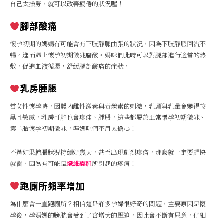
自己太操勞，就可以改善疲倦的狀況喔！
腳部酸痛
懷孕初期的媽媽有可能會有下肢靜脈曲張的狀況，因為下肢靜脈回流不
暢，進而遇上懷孕初期徵兆腳酸。媽咪們此時可以對腿部進行適當的熱
敷，促進血液循環，舒緩腿部酸痛的症狀。
乳房腫脹
當女性懷孕時，因體內雌性激素與黃體素的刺激，乳頭與乳暈會變得較
黑且敏感，乳房可能也會疼痛、腫脹，這些都屬於正常懷孕初期徵兆、
第二胎懷孕初期徵兆，準媽咪們不用太擔心！
不過如果腫脹狀況持續好幾天，甚至出現劇烈疼痛，那麼就一定要趕快
就醫，因為有可能是
纖維囊腫
所引起的疼痛！
跑廁所頻率增加
為什麼會一直跑廁所？相信這是許多孕婦很好奇的問題，主要原因是懷
孕後，孕媽媽的膀胱會受到子宮增大的壓迫，因此會不斷有尿意，仔細