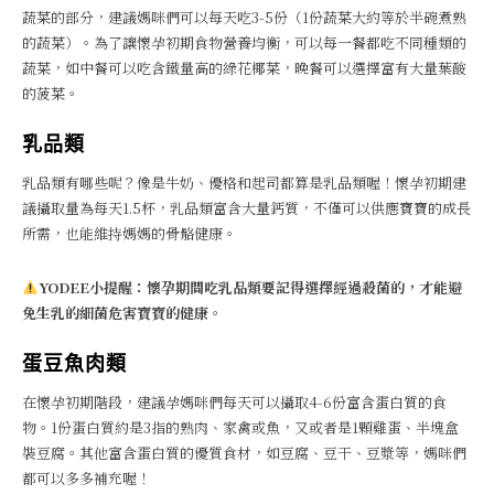
蔬菜的部分，建議媽咪們可以每天吃3-5份（1份蔬菜大約等於半碗煮熟
的蔬菜）。為了讓懷孕初期食物營養均衡，可以每一餐都吃不同種類的
蔬菜，如中餐可以吃含鐵量高的綠花椰菜，晚餐可以選擇富有大量葉酸
的菠菜。
乳品類
乳品類有哪些呢？像是牛奶、優格和起司都算是乳品類喔！懷孕初期建
議攝取量為每天1.5杯，乳品類富含大量鈣質，不僅可以供應寶寶的成長
所需，也能維持媽媽的骨骼健康。
YODEE小提醒：懷孕期間吃乳品類要記得選擇經過殺菌的，才能避
免生乳的細菌危害寶寶的健康。
蛋豆魚肉類
在懷孕初期階段，建議孕媽咪們每天可以攝取4-6份富含蛋白質的食
物。1份蛋白質約是3指的熟肉、家禽或魚，又或者是1顆雞蛋、半塊盒
裝豆腐。其他富含蛋白質的優質食材，如豆腐、豆干、豆漿等，媽咪們
都可以多多補充喔！