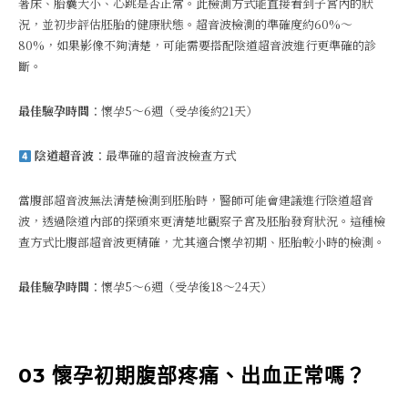
著床、胎囊大小、心跳是否正常。此檢測方式能直接看到子宮內的狀
況，並初步評估胚胎的健康狀態。超音波檢測的準確度約60%～
80%，如果影像不夠清楚，可能需要搭配陰道超音波進行更準確的診
斷。
最佳驗孕時間
：懷孕5～6週（受孕後約21天）
陰道超音波
：最準確的超音波檢查方式
當腹部超音波無法清楚檢測到胚胎時，醫師可能會建議進行陰道超音
波，透過陰道內部的探頭來更清楚地觀察子宮及胚胎發育狀況。這種檢
查方式比腹部超音波更精確，尤其適合懷孕初期、胚胎較小時的檢測。
最佳驗孕時間
：懷孕5～6週（受孕後18～24天）
03 懷孕初期腹部疼痛、出血正常嗎？