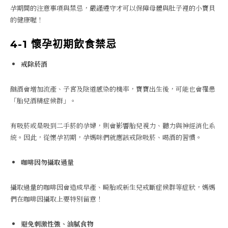
孕期間的注意事項與禁忌，嚴謹遵守才可以保障母體與肚子裡的小寶貝
的健康喔！
4-1 懷孕初期飲食禁忌
戒除菸酒
酗酒會增加流產、子宮及陰道感染的機率，寶寶出生後，可能也會罹患
「胎兒酒精症候群」。
有吸菸或是吸到二手菸的孕婦，則會影響胎兒視力、聽力與神經消化系
統。因此，從懷孕初期，孕媽咪們就應該戒除吸菸、喝酒的習慣。
咖啡因勿攝取過量
攝取過量的咖啡因會造成早產、畸胎或新生兒戒斷症候群等症狀，媽媽
們在咖啡因攝取上要特別留意！
避免刺激性強、油膩食物