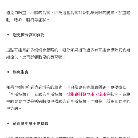
避免口味重、油膩的食物，因為這些食物都會刺激媽咪的腸胃，加重嘔
吐、噁心、腹瀉等症狀。
避免糖分高的食物
這點可能是許多媽媽會忽略的！糖分如果攝取過多有可能會導致鈣質漸
漸流失，進而影響胎兒的發育喔！
避免生食
如果孕媽咪吃到遭到污染的生食，不只是會有寄生蟲問題，更要擔心
「李斯特菌」，若感染李斯特菌，
可能會引發早產、流產
等狀況。在腹
中的寶寶主要是透過胎盤傳播感染到李斯特菌，而這是一種高死亡率的
傳染病。
通血量中藥不要攝取