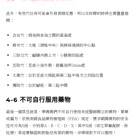
此外，有些穴位有可能會引發宮縮反應，所以在按摩的時候也要盡量避
開：
合谷穴：拇指與食指之間的最高處
肩井穴：大椎（頸椎中央）與肩峰連線的中心點
三陰交穴：腳踝內側上方，小腿側凹陷處
至陰穴：足部小指外側，距離指甲2mm處
太衝穴：位於足部大拇趾與第二趾中後方之凹陷位置
獨陰穴：位於腳底，第二趾中間
4-6 不可自行服用藥物
最後一個禁忌就是，準媽媽們不可自行使用未經醫師開立的藥物、草藥
或偏方！依照美國食品藥物管理局（FDA）規定，懷孕期間藥物的安全
性可分為5級，分別是A、B、C、D、X，其中X級（如艾翠麗凝膠、保
妊康）是經實驗證明對胎兒有害的藥物，孕婦絕對不可以服用！