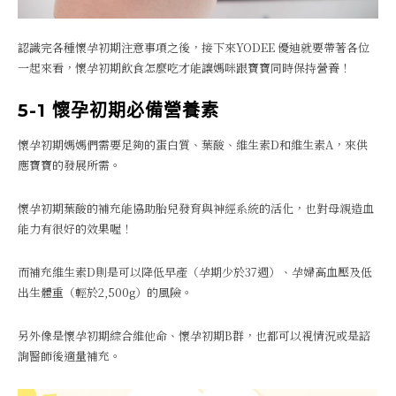
認識完各種懷孕初期注意事項之後，接下來YODEE 優迪就要帶著各位
一起來看，懷孕初期飲食怎麼吃才能讓媽咪跟寶寶同時保持營養！
5-1
懷孕初期必備營養素
懷孕初期媽媽們需要足夠的蛋白質、葉酸、維生素D和維生素A，來供
應寶寶的發展所需。
懷孕初期葉酸的補充能協助胎兒發育與神經系統的活化，也對母親造血
能力有很好的效果喔！
而補充維生素D則是可以降低早產（孕期少於37週）、孕婦高血壓及低
出生體重（輕於2,500g）的風險。
另外像是懷孕初期綜合維他命、懷孕初期B群，也都可以視情況或是諮
詢醫師後適量補充。