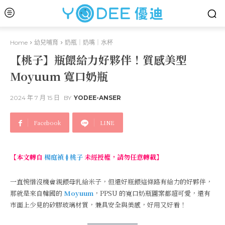
Home
幼兒哺育
奶瓶｜奶嘴｜水杯
【桃子】瓶餵給力好夥伴！質感美型
Moyuum 寬口奶瓶
2024 年 7 月 15 日
BY
YODEE-ANSER
Facebook
LINE
【本文轉自
楊庭禎 ≬ 桃子
未經授權，請勿任意轉載】
一直惋惜沒機會親餵母乳給米子，但還好瓶餵這條路有給力的好夥伴，
那就是來自韓國的
Moyuum
，PPSU 的寬口奶瓶圖案都超可愛，還有
市面上少見的矽膠玻璃材質，兼具安全與美感，好用又好看！