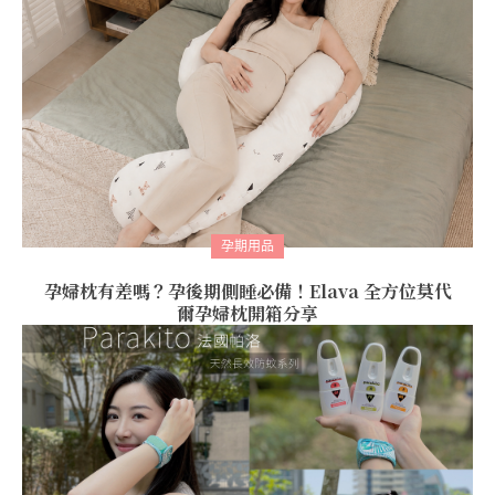
孕期用品
孕婦枕有差嗎？孕後期側睡必備！Elava 全方位莫代
爾孕婦枕開箱分享