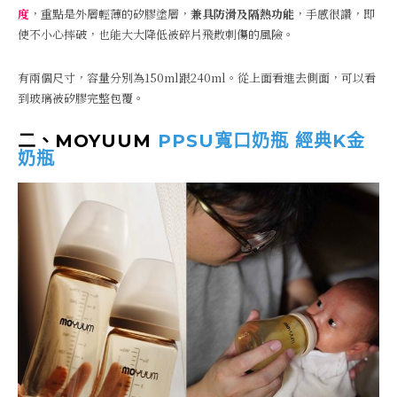
度
，重點是外層輕薄的矽膠塗層，
兼具防滑及隔熱功能
，手感很讚，即
使不小心摔破，也能大大降低被碎片飛散刺傷的風險。
有兩個尺寸，容量分別為150ml跟240ml。從上面看進去側面，可以看
到玻璃被矽膠完整包覆。
二、MOYUUM
PPSU寬口奶瓶 經典K金
奶瓶