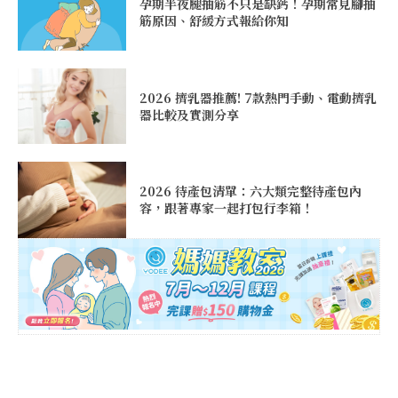
孕期半夜腿抽筋不只是缺鈣！孕期常見腳抽
筋原因、舒緩方式報給你知
2026 擠乳器推薦! 7款熱門手動、電動擠乳
器比較及實測分享
2026 待產包清單：六大類完整待產包內
容，跟著專家一起打包行李箱！