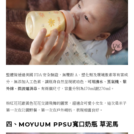
整體皆通過美國 FDA 安全驗證，無雙酚 A、塑化劑及環境激素等有害成
分，無添加人工色素，讓瓶身自然呈現琥珀色，
可用沸水、蒸氣機、紫
外線、微波爐消毒。
有兩個尺寸，容量分別為170ml跟270ml。
粉紅花花跟黃色花花交錯飛舞的圖案，超適合可愛小女生，這次是米子
第一次在公園野餐，第一次在戶外喝奶，表現相當良好。
四、MOYUUM PPSU寬口奶瓶 草泥馬