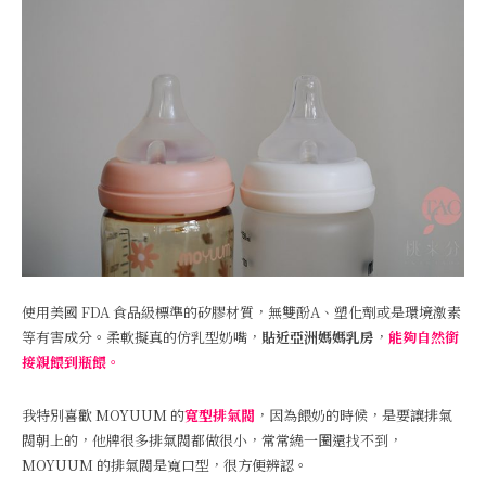
使用美國 FDA 食品級標準的矽膠材質，無雙酚A、塑化劑或是環境激素
等有害成分。柔軟擬真的仿乳型奶嘴，
貼近亞洲媽媽乳房
，
能夠自然銜
接親餵到瓶餵。
我特別喜歡 MOYUUM 的
寬型排氣閥
，因為餵奶的時候，是要讓排氣
閥朝上的，他牌很多排氣閥都做很小，常常繞一圈還找不到，
MOYUUM 的排氣閥是寬口型，很方便辨認。