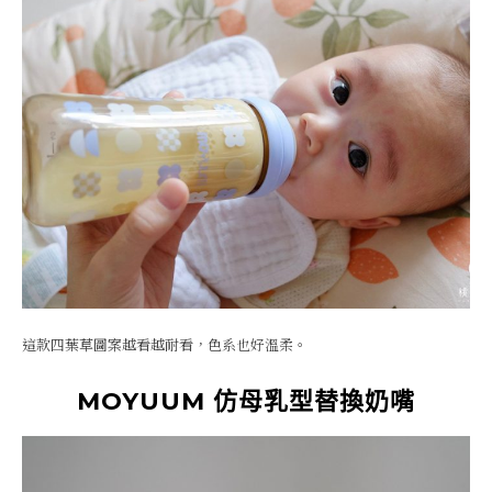
這款四葉草圖案越看越耐看，色系也好溫柔。
MOYUUM 仿母乳型替換奶嘴