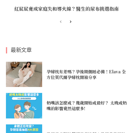
紅屁屁竟成家庭失和導火線？醫生的尿布挑選指南
最新文章
孕婦枕有差嗎？孕後期側睡必備！Elava 全
方位莫代爾孕婦枕開箱分享
奶嘴該怎麼戒？幾歲開始戒最好？ 太晚戒奶
嘴的影響竟然這麼多!