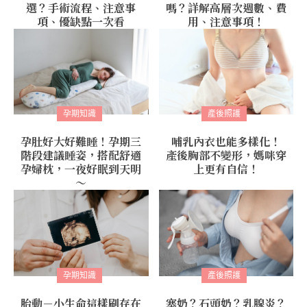
選？手術流程、注意事
嗎？詳解高層次週數、費
項、優缺點一次看
用、注意事項！
孕期知識
產後照護
孕肚好大好難睡！孕期三
哺乳內衣也能多樣化！
階段建議睡姿，搭配舒適
產後胸部不變形，媽咪穿
孕婦枕，一夜好眠到天明
上更有自信！
～
孕期知識
產後照護
胎動－小生命這樣刷存在
塞奶？石頭奶？乳腺炎？