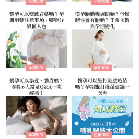
孕期知識
孕期知識
懷孕可以吃感冒藥嗎？孕
懷孕胎動幾週開始？什麼
期用藥注意事項、藥物分
時候會有胎動？正常次數
級懶人包
與孕期變化
孕期知識
孕期知識
懷孕可以染髮、霧眉嗎？
懷孕可以施打流感疫苗
孕期6大常見Q&A一次
嗎？孕期施打疫苗建議一
解惑！
次看
孕期知識
產後照護