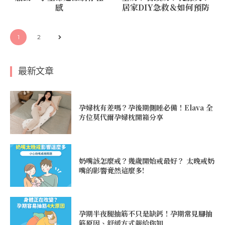
感
居家DIY急救＆如何預防
1
2
最新文章
孕婦枕有差嗎？孕後期側睡必備！Elava 全
方位莫代爾孕婦枕開箱分享
奶嘴該怎麼戒？幾歲開始戒最好？ 太晚戒奶
嘴的影響竟然這麼多!
孕期半夜腿抽筋不只是缺鈣！孕期常見腳抽
筋原因、舒緩方式報給你知