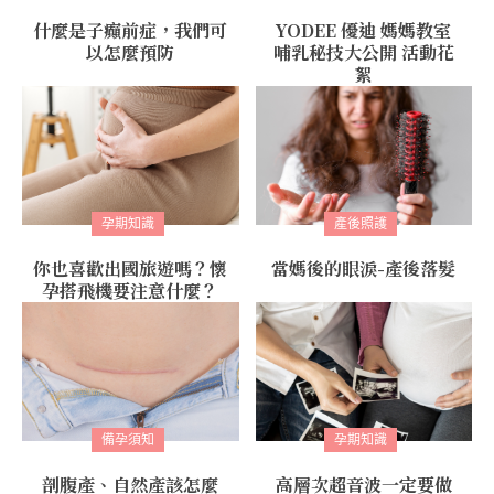
什麼是子癲前症，我們可
YODEE 優迪 媽媽教室
以怎麼預防
哺乳秘技大公開 活動花
絮
孕期知識
產後照護
你也喜歡出國旅遊嗎？懷
當媽後的眼淚-產後落髮
孕搭飛機要注意什麼？
備孕須知
孕期知識
剖腹產、自然產該怎麼
高層次超音波一定要做