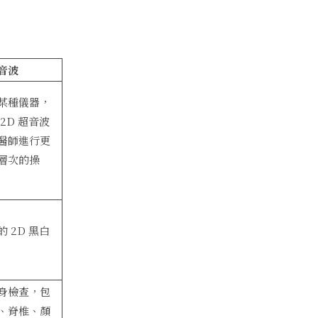
音波
某種儀器，
2D 超音波
醫師進行更
層次的操
 2D 黑白
身檢查，包
、脊椎、顏