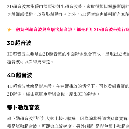
2D超音波意指藉由探頭發射出超音波後，會取得類似電腦斷層
身體細部構造，以及肢體動作。此外，2D超音波也能判斷有無
一般婦科超音波與高層次超音波，都是利用2D超音波來進行
3D超音波
3D超音波主要是由2D超音波的平面影像組合而成，呈現出立體
超音波可以看得更清楚。
4D超音波
4D超音波就像是影片般，在連續播放的情況下，可以看到寶寶
2D影像，經由電腦重新組合後，產出3D的影像。
都卜勒超音波
[2]
都卜勒超音波
可能大家比較少聽過，因為除非醫師懷疑寶寶有
種是脈動超音波，可觀察血流速度，另外1種則是彩色都卜勒超