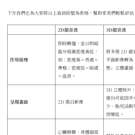
下方我們也為大家將以上資訊統整為表格，幫助家長們輕鬆評估
2D超音波
3D超音波
即時轉播，並以明暗
區分組織密度高低，
將多張 2D 
作用原理
如：密度高＝亮處＝
平面影像轉為
骨骼；密度低＝暗處
態」立體畫面
＝血液。
3D 立體照片
度仍可能因羊
呈現畫面
2D 黑白影像
少、胎兒活動
而變低。
心臟瓣膜、身體細部