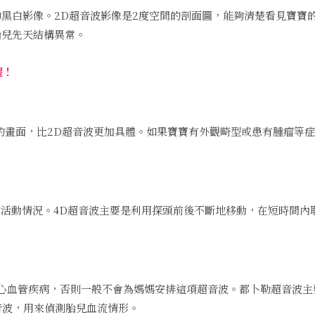
的黑白影像。2D超音波影像是2度空間的剖面圖，能夠清楚看見寶寶
胎兒先天結構異常。
喔！
的畫面，比2D超音波更加具體。如果寶寶有外觀畸型或患有腫瘤等症
的活動情況。4D超音波主要是利用探頭前後不斷地移動，在短時間內
心血管疾病，否則一般不會為媽媽安排這項超音波。都卜勒超音波主要
音波，用來偵測胎兒血流情形。