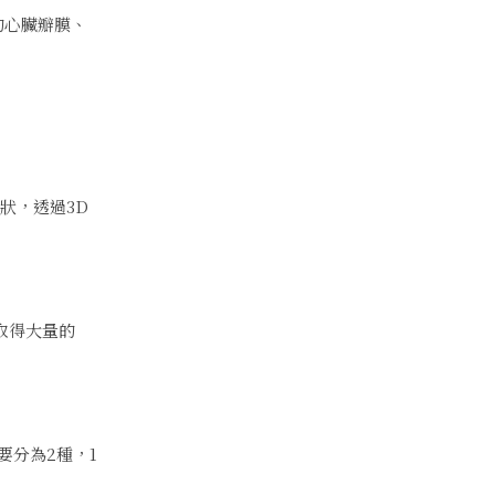
的心臟瓣膜、
狀，透過3D
取得大量的
分為2種，1