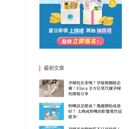
最新文章
孕婦枕有差嗎？孕後期側睡必
備！Elava 全方位莫代爾孕婦
枕開箱分享
奶嘴該怎麼戒？幾歲開始戒最
好？ 太晚戒奶嘴的影響竟然這
麼多!
孕期半夜腿抽筋不只是缺鈣！