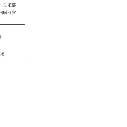
、生殖部
內臟器官
週
分鐘