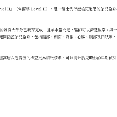
 Level II」（常簡稱 Level II），是一種比例行產檢更進階的胎兒
兒的器官大部分已發育完成，且羊水量充足，醫師可以清楚觀察。與一
範圍涵蓋胎兒全身，包括腦部、顏面、脊椎、心臟、腹部及四肢等，
但高層次超音波的檢查更為細緻精準，可以提升胎兒畸形的早期偵測