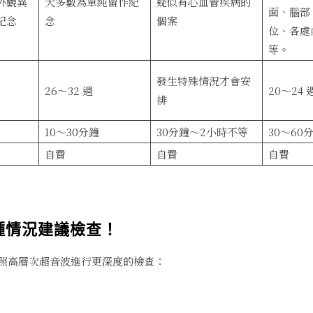
外觀異
大多數為單純留作紀
疑似有心血管疾病的
面、腦部
紀念
念
個案
位、各處
等。
發生特殊情況才會安
26～32 週
20～24 
排
10～30分鐘
30分鐘～2小時不等
30～60
自費
自費
自費
種情況建議檢查！
照高層次超音波進行更深度的檢查：