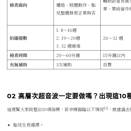
輔助診查有無
檢查面向
構造、肢體動作、胎
常、單純留作
兒整體發育正常與否
1. 8～16週
拍攝週數
2. 19～20週
26～32 週
3. 32 週過後
檢查時間
20～60分鐘
15分鐘以內
有無補助
3次補助
自費
02 高層次超音波一定要做嗎？出現這10
[3]
這裡幫大家統整出10項指標，若孕婦面臨以下情況
，就建議去
胎兒生長遲滯。