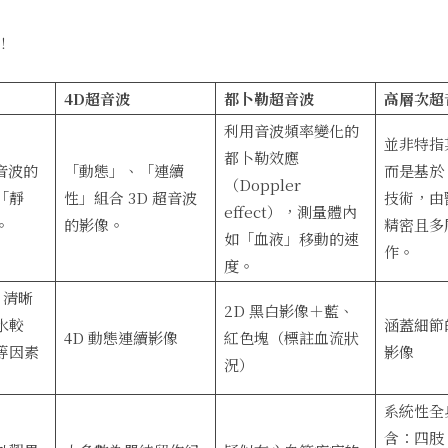
！
4D超音波
都卜勒超音波
高層次超
利用音波頻率變化的
並非特指
都卜勒效應
超音波的
「動態」、「連續
而是基於 
（Doppler
「靜
性」組合 3D 超音波
技術，由
effect），測量體內
。
的影像。
精密且多
如「血液」移動的速
作。
度。
，清晰
2D 黑白影像＋藍、
水較
涵蓋細節的
4D 動態連續影像
紅色塊（標註血流狀
等因素
影像
況）
系統性全
含：四肢