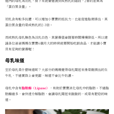
週內的母乳為初乳，接下來就會過渡到成熟乳的階段，2者的差異為
「蛋白質含量」。
初乳含有較多抗體，可以增加小寶寶的抵抗力，也能促進胎便排出，其
蛋白質含量約是成熟乳的2-3倍。
而成熟乳母乳顏色為淡乳白色，其營養值會隨著時間慢慢降低。所以建
議各位爸爸媽媽在寶寶6個月大的時候就要開始吃副食品，才能讓小寶
貝有足夠的營養喔！
母乳味道
至於母乳是什麼味道呢？大部分的媽媽覺得母乳聞起來像是剛擠出的生
牛乳，不過實際上會更甜，味道不會比牛奶濃。
母乳中含有
脂肪酶（Lipase）
，有助於寶寶消化母乳中的脂肪。不過脂
肪酶過多，會快速分解脂肪，會讓母乳聞起來酸酸的，或是有肥皂的味
道。