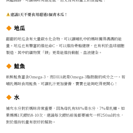
建議1天不要食用超過1個青木瓜！
地瓜
甜甜的地瓜含有大量碳水化合物，可以讓哺乳中的媽咪獲得滿滿的能
量。地瓜也有豐富的維他命C，可以維持骨骼健康，也有利於血球細胞
製造，其中的礦物質「鎂」更是能維持動脈、血液健全。
鮭魚
新鮮鮭魚富含Omega-3，而DHA就是Omega-3脂肪酸的成分之一。若
哺乳媽咪食用鮭魚，可讓乳汁更加營養，寶寶也能夠吃得更開心！
水
補充水分對於媽咪非常重要，因為母乳有88%是水分，7%是乳糖。如
果媽媽1天餵奶8-10次，建議每次餵奶前後都要補充一杯250ml的水，
對於維持奶量有很好的幫助。