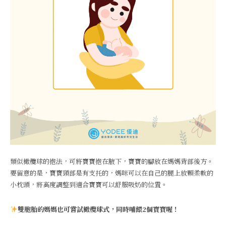
類似橄欖球的抱法，可將寶寶抱在腋下，寶寶的腳放在媽媽背部後方。
要留意的是，寶寶頸部是有支托的，媽咪可以在自己的腿上放顆柔軟的
小枕頭，將高度調整到適合寶寶可以舒服吸奶的位置。
雙胞胎的媽媽也可嘗試橄欖球式，同時哺餵2個寶寶喔！