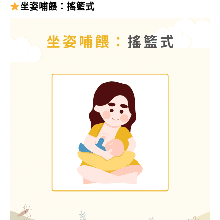
坐姿哺餵：搖籃式