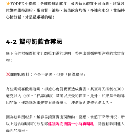
YODEE 小提醒：各種餵母乳飲食，會因每人體質不同而異。建議各
位媽咪維持澱粉、蛋白質、油脂、蔬果飲食均衡，多補充水分，並保持
心情放鬆，才是最重要的喔！
4-2 餵母奶飲食禁忌
底下我們根據優迪泌乳師楊羽潔的說明，整理出媽媽需要注意的地雷食
物：
咖啡因飲料：
不是不能喝，但要「懂得拿捏」
有些媽媽喜歡喝咖啡，卻擔心會對寶寶造成傷害。其實每天控制在300
毫克以內（約1～2杯黑咖啡）是可以接受的範圍。此外，如果是含咖啡
因的茶，建議媽媽事先查看營養標示；沖泡茶則要避免泡太久。
因為咖啡因越多，越容易讓寶寶出現躁動、淺眠、食慾下降等情況，所
以上述含咖啡因的飲品都
建議喝完後隔一小時再哺乳
，降低咖啡因進入
母乳的機率。