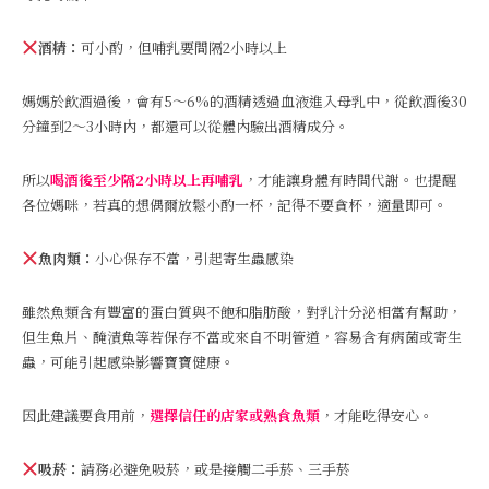
酒精：
可小酌，但哺乳要間隔2小時以上
媽媽於飲酒過後，會有5～6%的酒精透過血液進入母乳中，從飲酒後30
分鐘到2～3小時內，都還可以從體內驗出酒精成分。
所以
喝酒後至少隔2小時以上再哺乳
，才能讓身體有時間代謝。也提醒
各位媽咪，若真的想偶爾放鬆小酌一杯，記得不要貪杯，適量即可。
魚肉類：
小心保存不當，引起寄生蟲感染
雖然魚類含有豐富的蛋白質與不飽和脂肪酸，對乳汁分泌相當有幫助，
但生魚片、醃漬魚等若保存不當或來自不明管道，容易含有病菌或寄生
蟲，可能引起感染影響寶寶健康。
因此建議要食用前，
選擇信任的店家或熟食魚類
，才能吃得安心。
吸菸：
請務必避免吸菸，或是接觸二手菸、三手菸