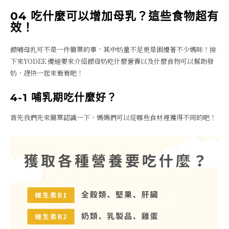
04 吃什麼可以增加母乳？這些食物超有
效！
餵哺母乳可不是一件簡單的事，其中奶量不足更是困擾著不少媽咪！接
下來YODEE 優迪要來介紹餵母奶吃什麼營養以及什麼食物可以幫助發
奶，趕快一起來看看吧！
4-1 哺乳期吃什麼好？
首先我們先來簡單認識一下，媽媽們可以從哪些食材裡獲得不同的吧！