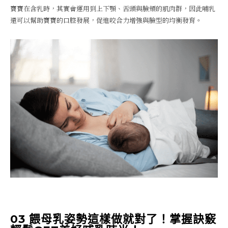
寶寶在含乳時，其實會運用到上下顎、舌頭與臉頰的肌肉群，因此哺乳
還可以幫助寶寶的口腔發展，促進咬合力增強與臉型的均衡發育。
03 餵母乳姿勢這樣做就對了！掌握訣竅