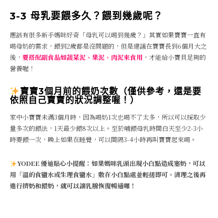
3-3 母乳要餵多久？餵到幾歲呢？
應該有很多新手媽咪好奇「母乳可以喝到幾歲？」其實如果寶寶一直有
喝母奶的需求，餵到2歲都是沒問題的，但是建議在寶寶長到6個月大之
後，
要搭配副食品如蔬菜泥、果泥、肉泥來食用
，才能給小寶貝足夠的
營養喔！
寶寶3個月前的餵奶次數（僅供參考，還是要
依照自己寶寶的狀況調整喔！）
家中小寶寶未滿3個月時，因為喝奶1次也喝不了太多，所以可以採取少
量多次的餵法，1天最少餵8次以上。至於哺餵母乳時間白天至少2-3小
時要餵一次，晚上如果在睡覺，可以間隔3-4小時再叫寶寶起來喝。
YODEE 優迪貼心小提醒：如果媽咪乳頭出現小白點造成塞奶，可以
用「溫的食鹽水或生理食鹽水」敷在小白點處並輕搓即可。清理之後再
進行擠奶和餵奶，就可以讓乳腺恢復暢通囉！