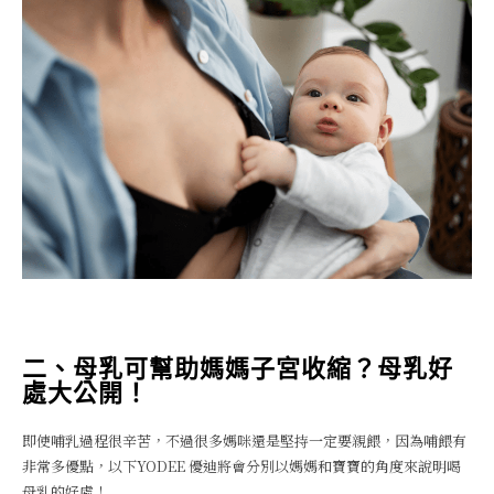
二、母乳可幫助媽媽子宮收縮？母乳好
處大公開！
即使哺乳過程很辛苦，不過很多媽咪還是堅持一定要親餵，因為哺餵有
非常多優點，以下YODEE 優迪將會分別以媽媽和寶寶的角度來說明喝
母乳的好處！