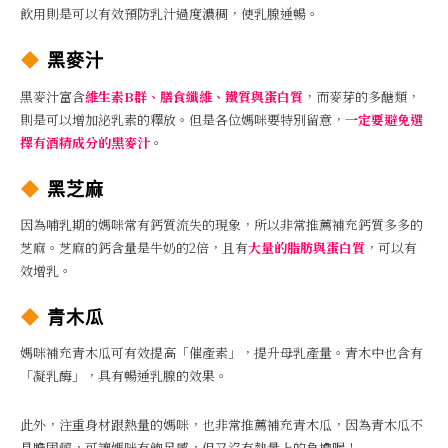
飲用則是可以有效預防乳汁過度濃稠，使乳腺通暢。
黑麥汁
黑麥汁富含
維生素B群、膳食纖維、鐵質與蛋白質
，而麥芽的多醣類，
則是可以增加泌乳素的釋放。但是各位媽咪要特別留意，
一定要避免選
擇有酒精成分的黑麥汁
。
黑芝麻
因為哺乳期的媽咪常有鈣質流失的現象，所以非常推薦補充鈣質多多的
芝麻。芝麻的鈣含量是牛奶的2倍，且有
大量的脂肪與蛋白質
，可以有
效增乳。
青木瓜
媽咪補充青木瓜可有效提高「催產素」，提升母乳產量。青木中也含有
「凝乳酶」，具有暢通乳腺的效果。
此外，注重身材跟熱量的媽咪，也非常推薦補充青木瓜，因為青木瓜不
具膽固醇，可讓媽咪有飽足感，但又沒有熱量上的負擔喔！