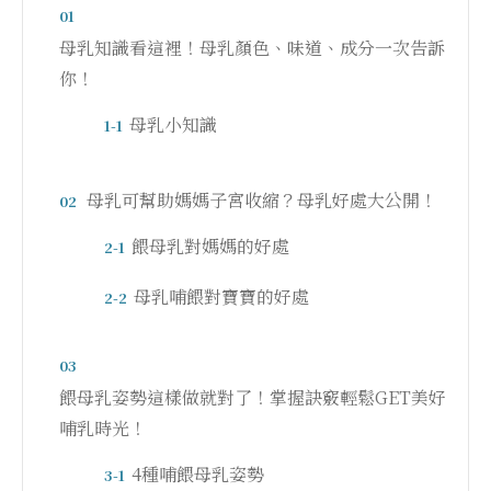
01
母乳知識看這裡！母乳顏色、味道、成分一次告訴
你！
母乳小知識
1-1
母乳可幫助媽媽子宮收縮？母乳好處大公開！
02
餵母乳對媽媽的好處
2-1
母乳哺餵對寶寶的好處
2-2
03
餵母乳姿勢這樣做就對了！掌握訣竅輕鬆GET美好
哺乳時光！
4種哺餵母乳姿勢
3-1