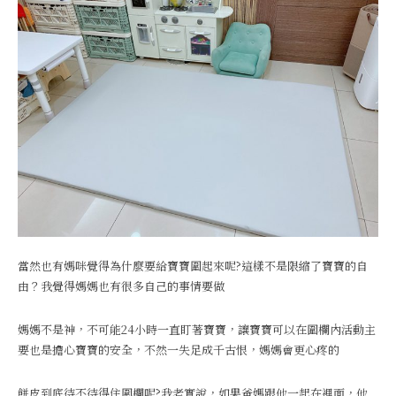
當然也有媽咪覺得為什麼要給寶寶圍起來呢?這樣不是限縮了寶寶的自
由？我覺得媽媽也有很多自己的事情要做
媽媽不是神，不可能24小時一直盯著寶寶，讓寶寶可以在圍欄內活動主
要也是擔心寶寶的安全，不然一失足成千古恨，媽媽會更心疼的
餅皮到底待不待得住圍欄呢?我老實說，如果爸媽跟他一起在裡面，他