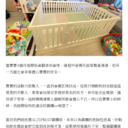
當寶寶4個月後開始會翻身到會爬，過程中爸媽可說是驚喜連連，但另
一方面也會非常擔心寶寶的安全。
寶寶的活動力很驚人，一直到會瘋狂爬扶站。從爬行類動物到走路搖搖
晃晃的半獸人，常常會出現在家裡很莫名的地方，有可能去扯電線、撞
到桌子等等。這時媽媽連要上個廁所都會擔心不已。所以從寶寶小的時
候，我就開始物色適合的圍欄or城堡了。
當初我們就挑選ALZIPMAT圍欄組，本來以為圍欄的危險性很高，好動
如餅皮應該會把它推倒或拆解才是，結果使用幾個月下來，整個圍欄還