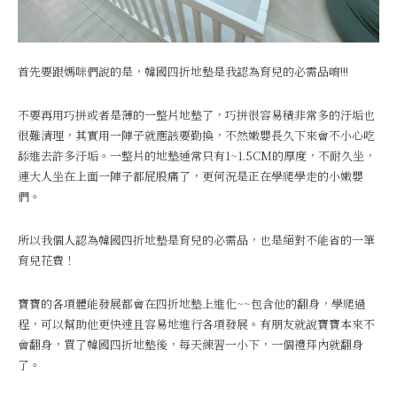
首先要跟媽咪們說的是，韓國四折地墊是我認為育兒的必需品唷!!!
不要再用巧拼或者是薄的一整片地墊了，巧拼很容易積非常多的汙垢也
很難清理，其實用一陣子就應該要勤換，不然嫩嬰長久下來會不小心吃
舔進去許多汙垢。一整片的地墊通常只有1~1.5CM的厚度，不耐久坐，
連大人坐在上面一陣子都屁股痛了，更何況是正在學爬學走的小嫩嬰
們。
所以我個人認為韓國四折地墊是育兒的必需品，也是絕對不能省的一筆
育兒花費！
寶寶的各項體能發展都會在四折地墊上進化~~包含他的翻身，學爬過
程，可以幫助他更快速且容易地進行各項發展。有朋友就說寶寶本來不
會翻身，買了韓國四折地墊後，每天練習一小下，一個禮拜內就翻身
了。