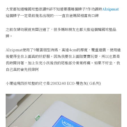
大家都知道韓國地墊很讚!!!卻不知道要選哪個牌子?作功課時
Alzipmat
這個牌子一定是前幾名出現的~~一直在爸媽屆相當有口碑
之前在婦幼展就有關注過了，很多媽咪朋友也都大推這個韓國地墊品
牌。
Alzipmat使用了9層蛋糕型海綿，高達4cm的厚度，雙重避震，使用過
後覺得坐在上面真的好舒服。因為我要在上面陪寶寶玩耍，所以也算是
長時間待著，加上生完小孩後我的尾椎部分常常疼痛。如果不好坐，我
自己真的會先投降阿
小環這塊四折地墊的尺寸是:200X140 ECO-雙色灰( G系列)