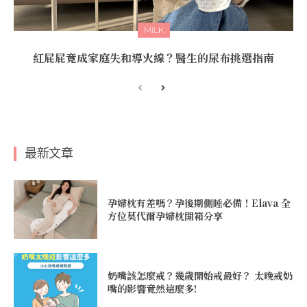
MILK
紅屁屁竟成家庭失和導火線？醫生的尿布挑選指南
最新文章
孕婦枕有差嗎？孕後期側睡必備！Elava 全
方位莫代爾孕婦枕開箱分享
奶嘴該怎麼戒？幾歲開始戒最好？ 太晚戒奶
嘴的影響竟然這麼多!