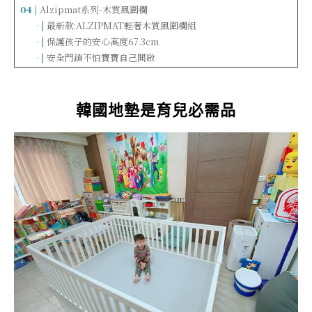
04 |
Alzipmat系列-木質風圍欄
……
· |
最新款:ALZIPMAT輕奢木質風圍欄組
……
· |
保護孩子的安心高度67.3cm
……
· |
安全門鎖不怕寶寶自己開啟
韓國地墊是育兒必需品