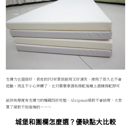
支撐力也超級好，表皮的PU材質很耐用又好清洗，使用了很久也不會
起皺。而且不小心弄髒了，也只需要拿濕布擦乾後噴上酒精擦乾即可
說到有厚度有支撐力的韓國四折地墊，Alzipmat絕對不會缺席，大家
買了絕對不怕後悔的～～～
城堡和圍欄怎麼選？優缺點大比較