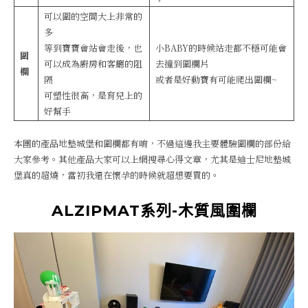
可以圍的空間大上非常的
多
等到寶寶會站會走後，也
小BABY的時候站走都不穩可能會
圍
可以成為廚房和客廳的阻
去撞到圍欄片
欄
隔
或者是好動寶有可能爬出圍欄~
可塑性很高，是育兒上的
好幫手
本團的產品地墊城堡和圍欄都有唷，不過這邊我主要體驗圍欄的部份給
大家參考。其他產品大家可以上網搜尋心得文章，尤其是迪士尼地墊城
堡真的超燒，當初我還在懷孕的時候就超想要買的。
ALZIPMAT系列-木質風圍欄