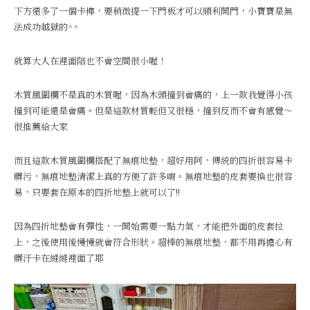
下方還多了一個卡榫，要稍微提一下門板才可以順利開門，小寶寶是無
法成功越獄的^^
就算大人在裡面陪也不會空間很小喔！
木質風圍欄不是真的木質喔，因為木頭撞到會痛的，上一款我覺得小孩
撞到可能還是會痛。但是這款材質輕但又很穩，撞到反而不會有感覺～
很推薦給大家
而且這款木質風圍欄搭配了無痕地墊，超好用阿，傳統的四折很容易卡
髒污，無痕地墊清潔上真的方便了許多唷。無痕地墊的皮套要換也很容
易，只要套在原本的四折地墊上就可以了!!
因為四折地墊會有彈性，一開始需要一點力氣，才能把外面的皮套拉
上，之後使用後慢慢就會符合形狀。超棒的無痕地墊，都不用再擔心有
髒汙卡在縫縫裡面了耶