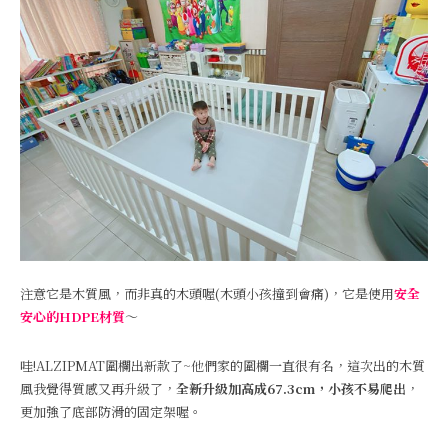
注意它是木質風，而非真的木頭喔(木頭小孩撞到會痛)，它是使用
安全
安心的HDPE材質
～
哇!ALZIPMAT圍欄出新款了~他們家的圍欄一直很有名，這次出的木質
風我覺得質感又再升級了，
全新升級加高成67.3cm，小孩不易爬出
，
更加強了底部防滑的固定架喔。