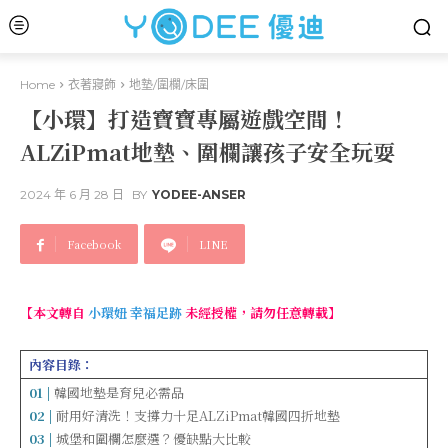
Home
衣著寢飾
地墊/圍欄/床圍
【小環】打造寶寶專屬遊戲空間！
ALZiPmat地墊、圍欄讓孩子安全玩耍
2024 年 6 月 28 日
BY
YODEE-ANSER
Facebook
LINE
【本文轉自
小環妞 幸福足跡
未經授權，請勿任意轉載】
內容目錄：
01 |
韓國地墊是育兒必需品
02 |
耐用好清洗！支撐力十足ALZiPmat韓國四折地墊
03 |
城堡和圍欄怎麼選？優缺點大比較