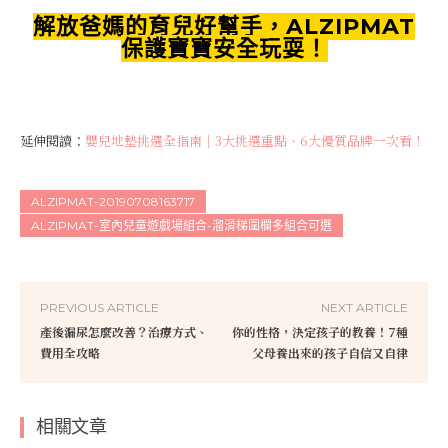
解放爸媽的育兒好幫手，ALZIPMAT
保護寶寶安全玩耍！
延伸閱讀：
嬰兒地墊挑選全指南｜3大挑選重點、6大優質品牌一次看！
ALZIPMAT-20190708163717
ALZIPMAT-室內兒童遊戲場組合-溜滑梯圍欄多組合可選
PREVIOUS ARTICLE
NEXT ARTICLE
產後漏尿怎麼改善？治療方式、
你的性格，決定孩子的教養！7種
費用全攻略
父母養出來的孩子自信又自律
相關文章