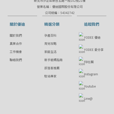
新北市汐止區新台五路一段102號21樓
營業名稱：優迪國際股份有限公司
公司統編：54342742
關於優迪
精選分類
追蹤我們
關於我們
孕產百科
YODEE 優迪
異業合作
育兒攻略
YODEE 愛分享
工作機會
家庭生活
聯絡我們
新手爸媽指南
FB社團
部落客推薦
Instagram
駐站專家
Youtube
Line@