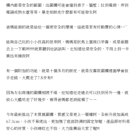
欄內都是安全的範圍，出圍欄可能會撞到桌子、牆壁；拉到電線，弄到
電鍋或熱水壺等等。暴走如餅皮什麼都有可能發生阿
爸媽能做的就是給他一個更安全的環境，這就是家有好動寶的心情^^”
能夠自己玩的小小孩真的很乖阿，媽媽見狀馬上塞兩口早餐，或是偷跑
去上一下廁所!!!!!就算聽到他該該叫，也知道他是安全的，不用上到一半
衝出來搶救阿
有一個附加的功能，就是十個多月的餅皮，就是在舊款圍欄裡面學會放
手走路，大概走了7.8步有!!
因為左右兩邊的圍欄相隔不遠，他知道他走過去可以扶到另外一邊，就
放心大膽地走了好幾步，看得爸媽都老淚縱橫了～～
今年最新推出了木質風圍欄，質感又是更上一層樓阿，全新升級加高成
67.3cm，小孩不易爬出，更加強了底部防滑的固定架喔，產品原材料是
安心的材質，小孩啃咬也不怕，大力推薦給大家了喔!!!