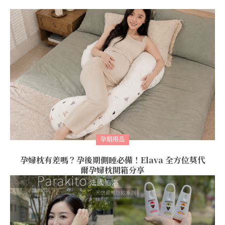
孕期用品
孕婦枕有差嗎？孕後期側睡必備！Elava 全方位莫代
爾孕婦枕開箱分享