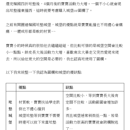
選完韓國四折地墊後，4個月後的寶寶活動力大增。一個不小心就會爬
出地墊撞東撞西，這時就要考慮購入城堡or圍欄了。
之前有開團過韓國地墊城堡，城堡的優點就是寶寶亂撞也不用擔心會痛
痛，一體成形都是軟的材質~~
寶寶小的時候真的很怕他去磕磕碰碰，但比較可惜的是城堡空間會比較
小一點點。餅皮長大後活動力大增，喜歡南北大暴走又突然愛爬來爬
去，所以給他更大的空間是必要的，我也認真地使用了圍欄。
以下我來統整一下我認為圍欄和城堡的優缺點:
優點
缺點
空間比較小，等到寶寶長大後肯
地
材質軟，寶寶扶站學走跌
定關不住啦，活動範圍會增加許
墊
倒也不擔心撞到
多~
城
城堡地墊等到寶寶不需要
而且城堡通常稍微低一點，若是
堡
時還可以放下來當地墊
活動力很高的寶寶就會跨欄脫逃
了…