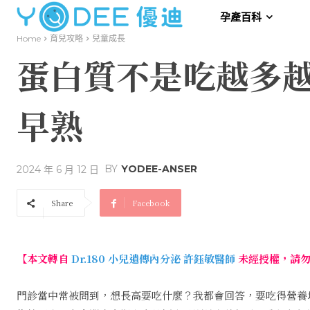
孕產百科
Home
育兒攻略
兒童成長
蛋白質不是吃越多
早熟
BY
YODEE-ANSER
2024 年 6 月 12 日
Share
Facebook
【本文轉自
Dr.180 小兒遺傳內分泌 許鈺敏醫師
未經授權，請
門診當中常被問到，想長高要吃什麼？我都會回答，要吃得營養