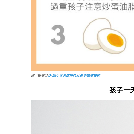
圖／授權自
Dr.180 小兒遺傳內分泌 許鈺敏醫師
孩子一