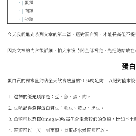
……
· |
蛋
類
……
· |
肉
類
……
· |
奶
類
今天我們進到系列文章的第二篇，選對蛋白質，才能長高但不提
因為文章的內容很詳細，怕大家沒時間全部看完，先把總結放在
蛋白
蛋白質的需求量約佔全天飲食熱量的20%就足夠，以絕對值來說
選擇的優先順序是：豆、魚、蛋、肉。
豆類記得選擇蛋白質豆：毛豆、黃豆、黑豆。
魚類可以選擇Omega-3較高但含汞量較低的魚類，比如本土
蛋類可以一天一到兩顆，蒸蛋或水煮蛋都可以。