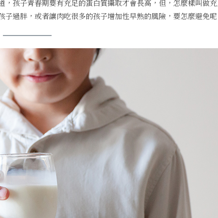
道，孩子青春期要有充足的蛋白質攝取才會長高，但，怎麼樣叫做充
孩子過胖，或者讓肉吃很多的孩子增加性早熟的風險，要怎麼避免呢