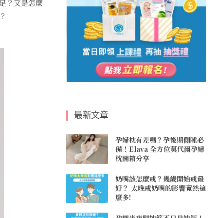
足？又是怎麼
？
最新文章
孕婦枕有差嗎？孕後期側睡必
備！Elava 全方位莫代爾孕婦
枕開箱分享
奶嘴該怎麼戒？幾歲開始戒最
好？ 太晚戒奶嘴的影響竟然這
麼多!
孕期半夜腿抽筋不只是缺鈣！