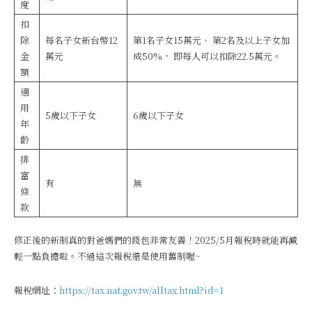
度
扣
除
每名子女新台幣12
第1名子女15萬元、 第2名及以上子女加
金
萬元
成50%， 即每人可以扣除22.5萬元。
額
適
用
5歲以下子女
6歲以下子女
年
齡
排
富
有
無
條
款
修正後的新制真的對爸媽們的錢包非常友善！2025/5月報稅時就能再減
輕一點負擔啦。不過這次報稅還是使用舊制喔~
報稅網址：
https://tax.nat.gov.tw/alltax.html?id=1