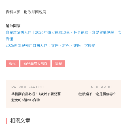
資料來源：財政部國稅局
延伸閱讀：
育兒津貼懶人包｜2026年擴大補助10萬、托育補助、育嬰留職停薪一次
看懂
2026新生兒報戶口懶人包！文件、流程、健保一次搞定
報稅
幼兒學前扣除額
節稅
PREVIOUS ARTICLE
NEXT ARTICLE
準備副食品必看！1歲以下嬰兒要
口腔潰瘍不一定是腸病毒!?
避免的8種NG食物
相關文章