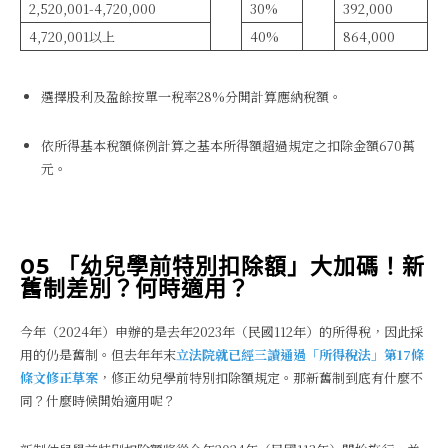
2,520,001-4,720,000
30%
392,000
4,720,001以上
40%
864,000
選擇股利及盈餘按單一稅率28%分開計算應納稅額。
依所得基本稅額條例計算之基本所得額超過規定之扣除金額670萬
元。
05 「幼兒學前特別扣除額」大加碼！新
舊制差別？何時適用？
今年（2024年）申辦的是去年2023年（民國112年）的所得稅，因此採
用的仍是舊制。但去年年末
立法院就已經三讀通過「所得稅法」第17條
條文修正草案
，修正幼兒學前特別扣除額規定。那新舊制到底有什麼不
同？什麼時候開始適用呢？