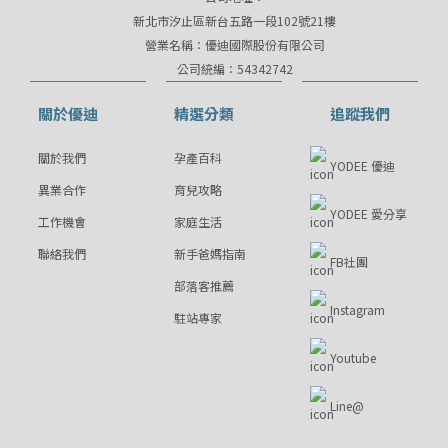
新北市汐止區新台五路一段102號21樓
營業名稱：優迪國際股份有限公司
公司統編：54342742
關於優迪
精選分類
追蹤我們
關於我們
孕產百科
YODEE 優迪
異業合作
育兒攻略
YODEE 愛分享
工作機會
家庭生活
聯絡我們
新手爸媽指南
FB社團
部落客推薦
Instagram
駐站專家
Youtube
Line@