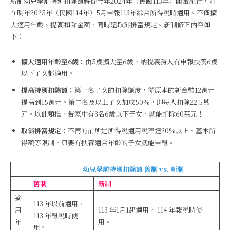
新制幼兒學前特別扣除額將從今年2024年（民國113年）開始施行，並
在明年2025年（民國114年）5月申報113年綜合所得稅時適用。不僅擴
大適用年齡、提高扣除金額，同時還取消排富規定。新制修正內容如
下：
擴大適用年齡至6歲：
由5歲擴大至6歲，納稅義務人有申報扶養6歲
以下子女都適用。
提高特別扣除額：
第一名子女的扣除額度，從原本的新台幣12萬元
提高到15萬元。第二名及以上子女加成50%，即每人扣除22.5萬
元。以此類推，若家中有3名6歲以下子女，就能扣除60萬元！
取消排富規定：
不再有前所述所得稅適用稅率達20%以上、基本所
得額等限制，只要有扶養適合年齡的子女就能申報。
幼兒學前特別扣除額 舊制 vs. 新制
舊制
新制
適
113 年以前適用、
用
113 年1月1起適用， 114 年報稅時使
113 年報稅時使
年
用。
用。