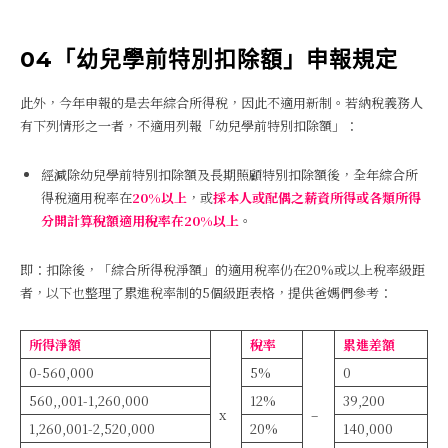
04「幼兒學前特別扣除額」申報規定
此外，今年申報的是去年綜合所得稅，因此不適用新制。若納稅義務人
有下列情形之一者，不適用列報「幼兒學前特別扣除額」：
經減除幼兒學前特別扣除額及長期照顧特別扣除額後，全年綜合所
得稅適用稅率在
20%以上
，或
採本人或配偶之薪資所得或各類所得
分開計算稅額適用稅率在20%以上
。
即：扣除後，「綜合所得稅淨額」的適用稅率仍在20%或以上稅率級距
者，以下也整理了累進稅率制的5個級距表格，提供爸媽們參考：
所得淨額
稅率
累進差額
0-560,000
5%
0
560,,001-1,260,000
12%
39,200
x
–
1,260,001-2,520,000
20%
140,000