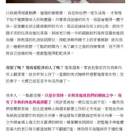
以前過得相當骯髒、邋遢的崔唯娜， 自從和他們一起生活後， 才發現
不知不覺間變成人形吸塵器。只要是我經過的地方，保證會變得一塵不
染。從客廳走到主臥房廁所的方式，是沿途撿掉在地上的垃圾、把孩子
隨手丟的玩具收進玩具箱、倒掉老公喝一半的碳酸飲料後將容器放進回
收桶、將散落的乳液放回原位、擦乾淨廁所鏡子上的牙膏痕跡 就在我
去一趟廁所那麼一丁點的時間內！為了減少之後的待辦事項，我不得不
將自己經過的每一處都整理得乾乾淨淨。
我變了嗎？ 變成愛乾淨的人了嗎？ 完全沒有。
零食包裝依然在我車內
地上翻滾著，放在杯架上待了一星期的美式咖啡杯裡繁殖著微生物；至
於車子，大概已經足足半年沒洗過了。
我本人， 一點都沒變。
只是在家時、在與家庭成員們的關係之中， 我
有了全新的角色與義務罷了
（或許是被迫一肩扛起也說不定）。雖然我
們是雙薪家庭，但比起連晚上與週末都要工作的丈夫來說，家務自然成
為稍微沒那麼忙的我的分內事。像這樣每天默默搞定所有分內事，一年
之中總會遇上幾次怒火竄湧的時刻。彎著腰來回擦地、把整隻手伸進體
型高大的老公每次都直接脫下不翻面T恤、使勁用手指摳掉孩子邊吃邊