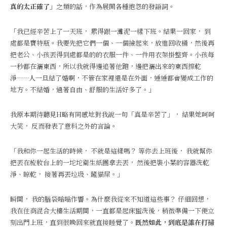
真的太正確了」
之類的話，作為展開各種抱怨的發語詞。
「我已經辛苦上了一天班， 累得跟一灘泥一樣下班。結果一回家， 到
處都是寶特瓶。我要先把它們一個、一個撿起來，放進回收桶，然後再
把老公、小孩丟得到處都是的的衣服一件、一件用衣架掛整齊。小孩每
一秒都在灑東西，所以我就得邊追著他跑，邊把灑出來的東西擦乾
淨……人一旦結了婚啊，不管在家裡還是在外面，通通都會變成工作的
地方。不結婚，過著自由、舒服的生活好多了。」
我原本期待聽見H略有同感地對我說一句「真是辛苦了」， 結果她呵呵
大笑， 反而發表了意料之外的言論。
「我和你一起生活的時候， 不就是這樣嗎？
等你去上班後， 我就幫你
把丟在梳妝台上的一坨坨衛生紙團拿去丟， 然後把裝小菜的容器洗乾
淨、晾乾， 接著再丟垃圾、鏟貓屎。」
瞬間， 我的腦袋嗡嗡作響。為什麼我從來不知道這些事？ 仔細回想，
我在住商混合大樓生活期間，一直都是起床盥洗後，稍微準備一下便立
刻出門上班，直到很晚回來就直接睡覺了。
既然如此，到底是誰在打掃