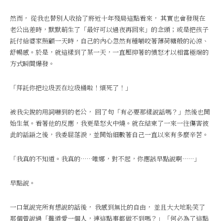
然而， 從我也替別人收拾了將近十年殘局這點看來， 其實也會發現在
老公出差時，默默萌生了「最好可以過夜再回來」的念頭；或是把孩子
託付給婆家照顧一天時，自己的內心忽然有種嚼咬著薄荷糖般的沁涼、
舒暢感。於是，就這樣到了某一天，一直壓抑著的憤怒才以相當極端的
方式瞬間爆發。
「拜託你把垃圾丟在垃圾桶啦！煩死了！」
被我尖銳的用詞嚇到的老公， 回了句「有必要那樣說話嗎？」然後也開
始生氣。看著他的反應，我更是怒火中燒。就在結束了一來一往傷害彼
此的話語之後，我委屈落淚，並開始細數著自己一直以來有多麼辛苦。
「我真的不知道。我真的……唯娜，對不起，你應該早點說啊……」
早點說。
一口氣說完所有想說的話後， 我感到無比的自由， 並且大大地恥笑了
那個曾說過「難道愛一個人，連這點事都做不到嗎？」「何必為了這點