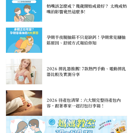
奶嘴該怎麼戒？幾歲開始戒最好？ 太晚戒奶
嘴的影響竟然這麼多!
孕期半夜腿抽筋不只是缺鈣！孕期常見腳抽
筋原因、舒緩方式報給你知
2026 擠乳器推薦! 7款熱門手動、電動擠乳
器比較及實測分享
2026 待產包清單：六大類完整待產包內
容，跟著專家一起打包行李箱！