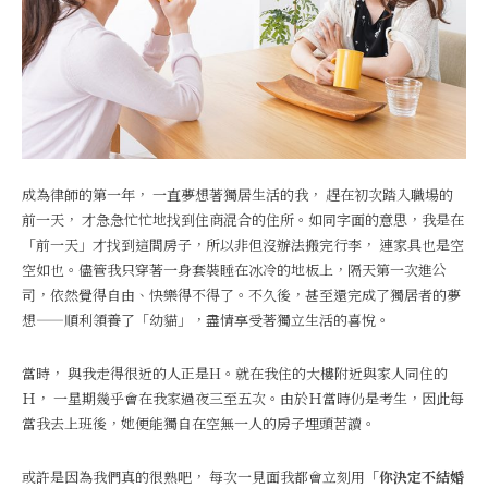
成為律師的第一年， 一直夢想著獨居生活的我， 趕在初次踏入職場的
前一天， 才急急忙忙地找到住商混合的住所。如同字面的意思，我是在
「前一天」才找到這間房子，所以非但沒辦法搬完行李， 連家具也是空
空如也。儘管我只穿著一身套裝睡在冰冷的地板上，隔天第一次進公
司，依然覺得自由、快樂得不得了。不久後，甚至還完成了獨居者的夢
想——順利領養了「幼貓」，盡情享受著獨立生活的喜悅。
當時， 與我走得很近的人正是H。就在我住的大樓附近與家人同住的
Ｈ， 一星期幾乎會在我家過夜三至五次。由於Ｈ當時仍是考生，因此每
當我去上班後，她便能獨自在空無一人的房子埋頭苦讀。
或許是因為我們真的很熟吧， 每次一見面我都會立刻用
「你決定不結婚