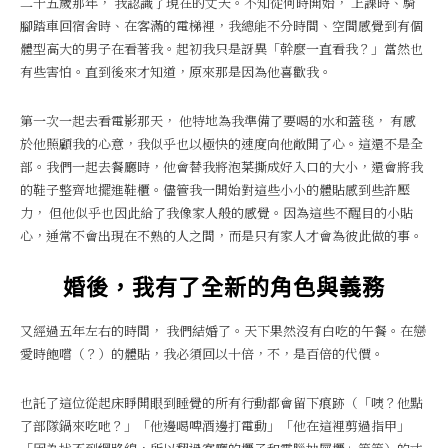
二十五歲那年， 我認識了現在的丈夫。不知從何時開始， 上課時、騎
腳踏車回宿舍時、在客滿的電梯裡，我總能不分時間、空間感覺到有個
體型高大的男子在看著我。起初我只是訝異「幹麼一直看我？」當然也
有些害怕。直到後來才知道，原來那是因為他喜歡我。
第一次一起去看電影那天， 他特地為我準備了要喝的水和蓋毯， 有感
於他照顧我的心意，我似乎也以極快的速度向他敞開了心。這還不是全
部。我們一起去餐廳時，他會替我將泡菜撕成好入口的大小，還會將我
的鞋子整齊地擺進鞋櫃。儘管我一開始對這些小小的體貼感到些許壓
力， 但他似乎也因此給了我像家人般的感覺。因為這些不醒目的小貼
心，通常不會出現在不熟的人之間，而是只有家人才會為彼此做的事。
婚後，我有了全新的角色與義務
又經過五年左右的時間， 我們結婚了。天下果然沒有白吃的午餐。在戀
愛時飽嚐（？）的體貼，我必須回以十倍，不，是百倍的代價。
也託了這位從起床睜開眼到睡覺的所有行動都會留下痕跡（「咦？他點
了部隊鍋來吃吔？」「他邊喝啤酒邊打電動」「他在這裡剪過指甲」