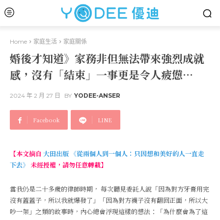
Home
家庭生活
家庭關係
婚後才知道》家務非但無法帶來強烈成就
感，沒有「結束」一事更是令人疲憊…
2024 年 2 月 27 日
BY
YODEE-ANSER
Facebook
LINE
【本文摘自
大田出版 《從兩個人到一個人：只因想和美好的人一直走
下去》
未經授權，請勿任意轉載】
當我仍是二十多歲的律師時期， 每次聽見委託人說「因為對方牙膏用完
沒有蓋蓋子，所以我就爆發了」「因為對方襪子沒有翻回正面，所以大
吵一架」之類的故事時，內心總會浮現這樣的想法：「為什麼會為了這