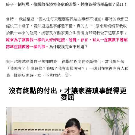
房子、倒垃圾、撿飄散在浴室各處的頭髮、替換各種消耗品呢？
是Ｈ！
當時， 我甚至連一個人住每天理應要做這些事都不知道。那時的我都已
經快三十歲了，竟然連這些事都還不懂，真的太……原來是媽媽替我收
拾數十年來的殘局，接著又在離家獨立生活後由Ｈ幫我做了這麼多事；
原來為了讓像我一樣的人好好吃飯、睡覺、存在，有人一直默默不著痕
跡地重複做著一樣的事。
為什麼我完全不知道？
與Ｈ越聊越顯得自己無知的我， 衝擊的程度也逐漸強化。當我驚呼著
「我哪有？ 什麼時候？我嗎？我有那樣說過？」一想到在家裡也有人和
我一樣的反應時，唉，不禁噗哧一笑。
沒有終點的付出，才讓家務瑣事變得更
委屈