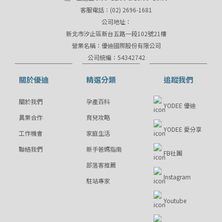
客服電話：(02) 2696-1681
公司地址：
新北市汐止區新台五路一段102號21樓
營業名稱：優迪國際股份有限公司
公司統編：54342742
關於優迪
精選分類
追蹤我們
關於我們
孕產百科
YODEE 優迪
異業合作
育兒攻略
YODEE 愛分享
工作機會
家庭生活
聯絡我們
新手爸媽指南
FB社團
部落客推薦
Instagram
駐站專家
Youtube