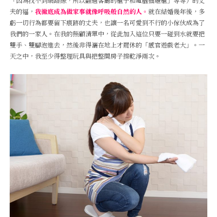
「因為找不到網路線，所以翻過客廳的櫃子和電腦抽屜櫃」等等）的丈
夫的福，
我徹底成為做家事就像呼吸般自然的人。
就在結婚幾年後，多
虧一切行為都要留下痕跡的丈夫，也讓一名可愛到不行的小傢伙成為了
我們的一家人。在我的照顧清單中，從此加入這位只要一碰到水就要把
雙手、雙腳泡進去，然後非得灑在地上才罷休的「感官遊戲老大」。一
天之中，我至少得整理玩具與把整間房子擦乾淨兩次。