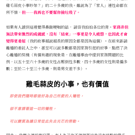
雞毛蒜皮小事吵架？」的二十多歲的我。雖說為了「家人」連性命都在
所不惜，
但……我再也不要幫你撿垃圾了。
如果有人讀到這裡覺得鼻酸哽咽的話， 請容我拍拍各位的背。
家務非但
無法帶來強烈的成就感，沒有「結束」一事更是令人疲憊，也因此才會
變得更委屈
（我的故事越說越長的原因全都是因為這個）。在前來訴請
離婚的委託人之中，甚至可以說多數都是因家務引起的紛爭，點燃了決
心離婚的契機（有個有趣的現象是，在離婚事由中提到家務問題的比
例，以五十至六十多歲的女性占壓倒性多數，四十多歲的女性則是偏多
數；至於二十至三十多歲，則是男女差不多）。
雞毛蒜皮的小事，也有價值
即使我們隨時都做好為自己所愛的人犧牲，
卻不意謂著這一切的犧牲，
可以變質為讓日常從此失去光芒的勞動。