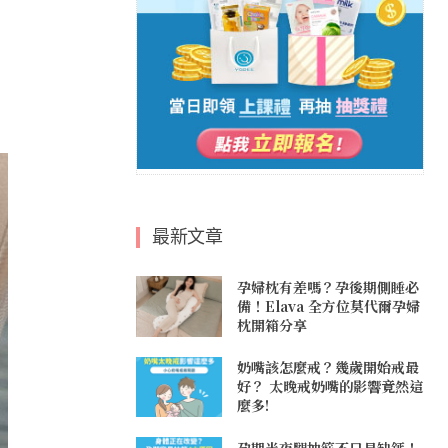
最新文章
孕婦枕有差嗎？孕後期側睡必
備！Elava 全方位莫代爾孕婦
枕開箱分享
奶嘴該怎麼戒？幾歲開始戒最
好？ 太晚戒奶嘴的影響竟然這
麼多!
孕期半夜腿抽筋不只是缺鈣！