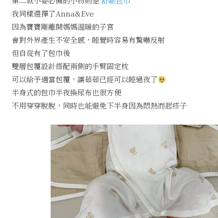
第二款小嬰必備的小物則是
舒眠包巾
我同樣選擇了Anna&Eve
因為寶寶剛離開媽媽溫暖的子宮
會對外界產生不安全感，睡覺時容易有驚嚇反射
但自從有了包巾後
雙層包覆設計搭配兩側的手臂固定枕
可以給予適當包覆，讓茹茹已經可以睡過夜了
半身式的包巾半夜換尿布也很方便
不用穿穿脫脫，同時也能避免下半身因為悶熱而起疹子