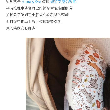
絕對就是
Anna&Eve
這顆
頭頸支撐保護枕
平時推推車帶寶貝出門總是會怕路面顛簸
搖搖晃晃傷到了小腦袋和軟趴趴的頸部
但自從在推車上放了這顆護頸枕後
真的讓我安心許多！