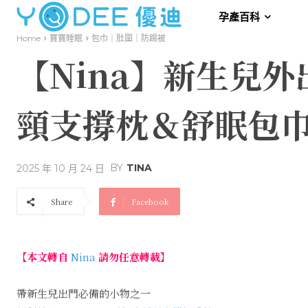
孕產百科
Home
寶寶睡眠
包巾｜肚圍｜防踢被
【Nina】新生兒外出
頸支撐枕＆舒眠包
BY
TINA
2025 年 10 月 24 日
Share
Facebook
【本文轉自
Nina
請勿任意轉載】
帶新生兒出門必備的小物之一