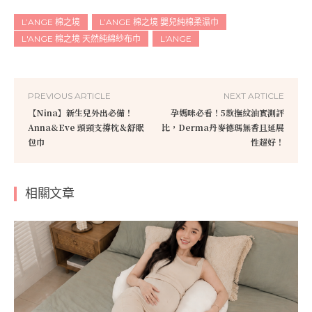
L’ANGE 棉之境
L’ANGE 棉之境 嬰兒純棉柔濕巾
L'ANGE 棉之境 天然純綿紗布巾
L'ANGE
PREVIOUS ARTICLE
NEXT ARTICLE
【Nina】新生兒外出必備！
孕媽咪必看！5款撫紋油實測評
Anna&Eve 頭頸支撐枕＆舒眠
比，Derma丹麥德瑪無香且延展
包巾
性超好！
相關文章