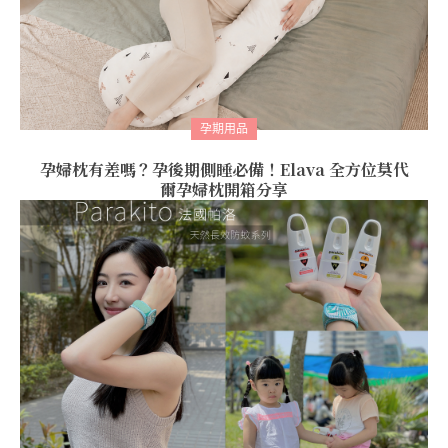
孕期用品
孕婦枕有差嗎？孕後期側睡必備！Elava 全方位莫代
爾孕婦枕開箱分享