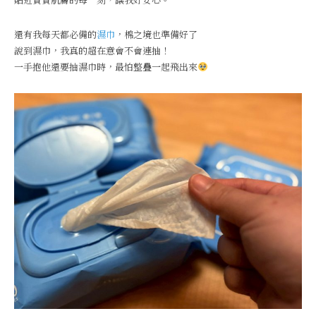
還有我每天都必備的
濕巾
，棉之境也準備好了
說到濕巾，我真的超在意會不會連抽！
一手抱他還要抽濕巾時，最怕整疊一起飛出來