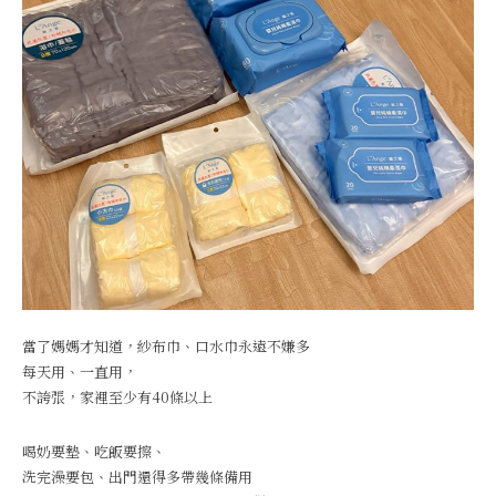
當了媽媽才知道，紗布巾、口水巾永遠不嫌多
每天用、一直用，
不誇張，家裡至少有40條以上
喝奶要墊、吃飯要擦、
洗完澡要包、出門還得多帶幾條備用