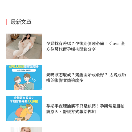
最新文章
孕婦枕有差嗎？孕後期側睡必備！Elava 全
方位莫代爾孕婦枕開箱分享
奶嘴該怎麼戒？幾歲開始戒最好？ 太晚戒奶
嘴的影響竟然這麼多!
孕期半夜腿抽筋不只是缺鈣！孕期常見腳抽
筋原因、舒緩方式報給你知