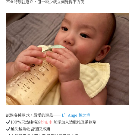
不會特別注意它，但一缺少就立刻覺得不方便
試過各種款式，最愛的還是——
L’Ange 棉之境
100%天然純棉的
紗布巾
無添加人造纖維及柔軟劑
越洗越柔軟 舒適又親膚