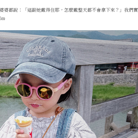
婆婆都說：「這副她戴得住耶，怎麼戴整天都不會拿下來？」我們實
⃘ಣ