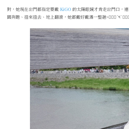
對，她現在出門都指定要戴
KiGO
的太陽眼鏡才肯走出門口，連
園奔跑、扭來扭去、地上翻滾，她都戴好戴滿一整趟˃๑⃙⃘´༥`๑⃙