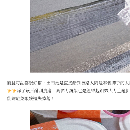
而且每副都很好搭，出門更是直接酷到被路人問是哪個牌子的太
除了鏡片耐刮抗磨，高彈力鏡架也是經得起釦弟大力士亂折亂凹，而𝙇𝙞𝙩𝙩𝙡
能夠避免眼鏡遺失掉落！