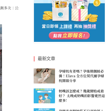
測多次：公
最新文章
孕婦枕有差嗎？孕後期側睡必
備！Elava 全方位莫代爾孕婦
枕開箱分享
奶嘴該怎麼戒？幾歲開始戒最
好？ 太晚戒奶嘴的影響竟然這
麼多!
孕期半夜腿抽筋不只是缺鈣！