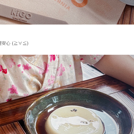
安心 (≧∀≦)