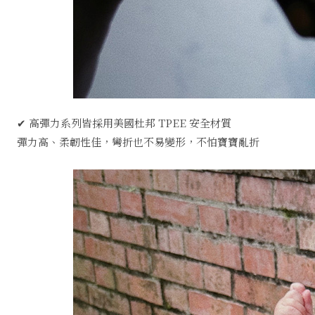
✔ 高彈力系列皆採用美國杜邦 TPEE 安全材質
彈力高、柔韌性佳，彎折也不易變形，不怕寶寶亂折