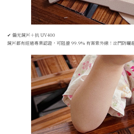
✔ 偏光鏡片＋抗 UV400
鏡片都有經過專業認證，可阻擋 99.9% 有害紫外線！出門防曬超