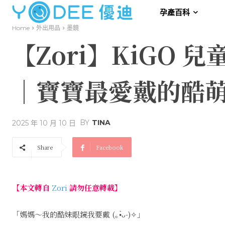
孕產百科
Home
外出用品
墨鏡
【Zori】KiGO 
｜寶寶最愛戴的酷
BY
TINA
2025 年 10 月 10 日
Share
Facebook
【本文轉自
Zori
請勿任意轉載】
「媽媽～我的酷妹眼鏡我要戴 (｡•̀ᴗ-)✧」