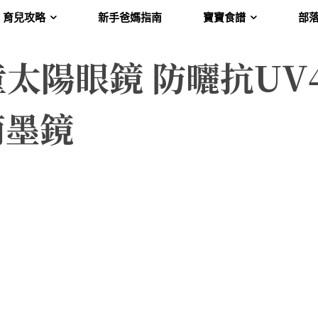
育兒攻略
新手爸媽指南
寶寶食譜
部
兒童太陽眼鏡 防曬抗UV4
萌墨鏡