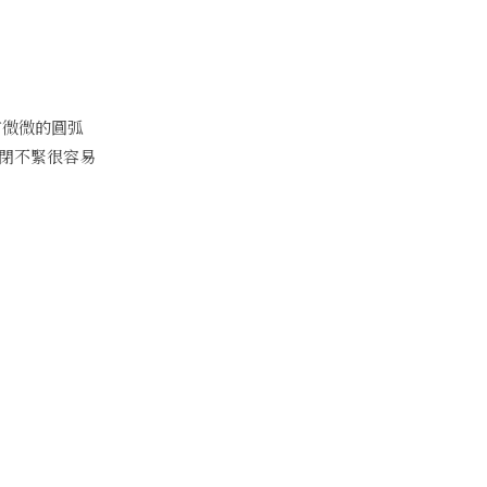
有微微的圓弧
閉不緊很容易