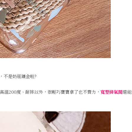
，不是奶瓶鑲金啦?
高溫200度、耐摔以外，很輕巧寶寶拿了也不費力，
寬型排氣閥
還能