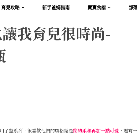
育兒攻略
新手爸媽指南
寶寶食譜
部
讓我育兒很時尚-
瓶
用了整系列，很喜歡他們的風格總是
簡約柔和再加一點可愛
，還有