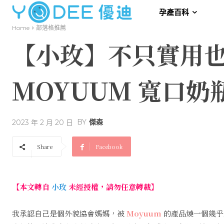
孕產百科
Home
部落格推薦
【小玫】不只實用也
MOYUUM 寬口奶
BY
傑森
2023 年 2 月 20 日
Share
Facebook
【本文轉自
小玫
未經授權，請勿任意轉載】
我承認自己是個外貌協會媽媽，被
Moyuum
的產品燒一個幾乎