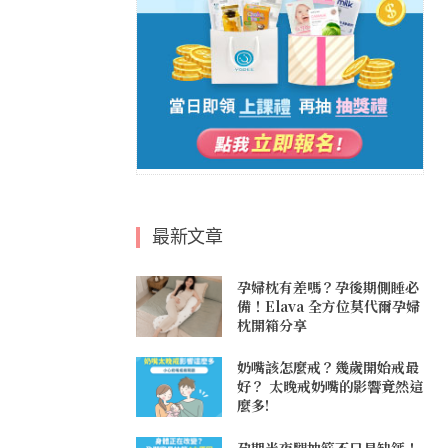
最新文章
孕婦枕有差嗎？孕後期側睡必
備！Elava 全方位莫代爾孕婦
枕開箱分享
奶嘴該怎麼戒？幾歲開始戒最
好？ 太晚戒奶嘴的影響竟然這
麼多!
孕期半夜腿抽筋不只是缺鈣！