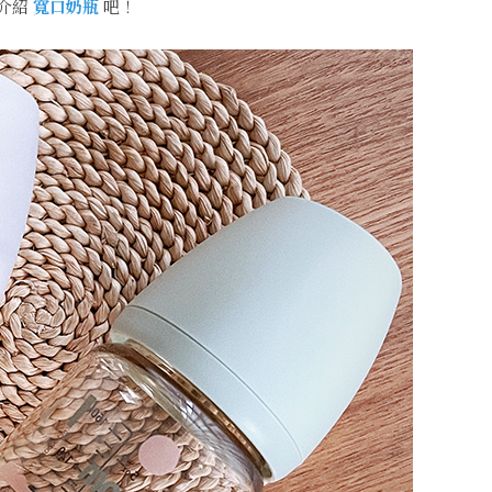
介紹
寬口奶瓶
吧！