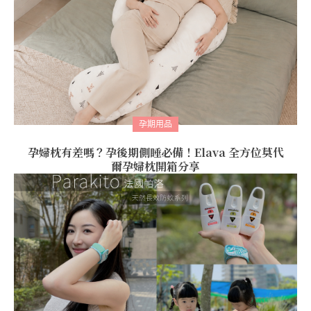
孕期用品
孕婦枕有差嗎？孕後期側睡必備！Elava 全方位莫代
爾孕婦枕開箱分享