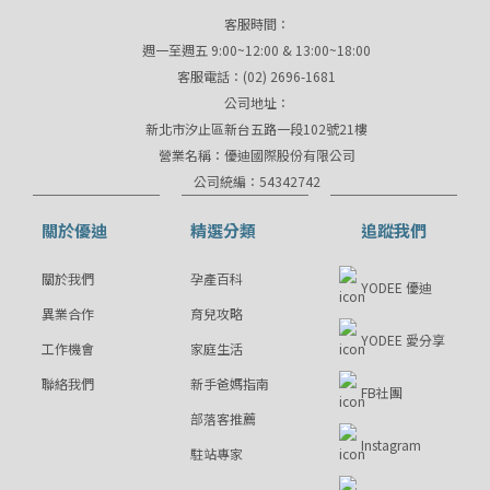
客服時間：
週一至週五 9:00~12:00 & 13:00~18:00
客服電話：(02) 2696-1681
公司地址：
新北市汐止區新台五路一段102號21樓
營業名稱：優迪國際股份有限公司
公司統編：54342742
關於優迪
精選分類
追蹤我們
關於我們
孕產百科
YODEE 優迪
異業合作
育兒攻略
YODEE 愛分享
工作機會
家庭生活
聯絡我們
新手爸媽指南
FB社團
部落客推薦
Instagram
駐站專家