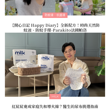
防蚊液｜抗菌液
【開心日記 Happy Diary】全新配方！時尚天然防
蚊液、防蚊手環-Parakito法國帕洛
MILK
紅屁屁竟成家庭失和導火線？醫生的尿布挑選指南