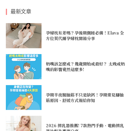
最新文章
孕婦枕有差嗎？孕後期側睡必備！Elava 全
方位莫代爾孕婦枕開箱分享
奶嘴該怎麼戒？幾歲開始戒最好？ 太晚戒奶
嘴的影響竟然這麼多!
孕期半夜腿抽筋不只是缺鈣！孕期常見腳抽
筋原因、舒緩方式報給你知
2026 擠乳器推薦! 7款熱門手動、電動擠乳