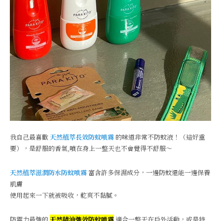
我自己最喜歡
天然植萃長效防蚊噴霧
的味道非常不防蚊液！（這好重
要），是舒服的香氣,噴在身上一整天也不會覺得不舒服～
天然植萃滋潤防水防蚊噴霧
富含許多保濕成分，一邊防蚊還能一邊保養
肌膚
使用起來一下就被吸收，乾爽不黏膩。
防禦力最強的
天然精油強效防蚊噴霧
適合一整天在戶外活動，或是特