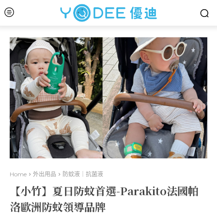
Home
外出用品
防蚊液｜抗菌液
【小竹】夏日防蚊首選-Parakito法國帕
洛歐洲防蚊領導品牌