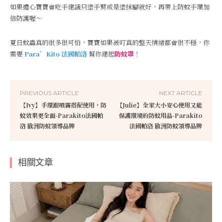
如果擔心寶寶會吃手建議只塗手臂或是塗抹腳就好，再帶上防蚊手環加
倍防護喔～
夏日蚊蟲真的很多很可怕，寶寶如果被叮真的整天情緒都會很不穩，你
需要
Para’Kito 法國帕洛
幫你建起
防蚊罩
！
PREVIOUS ARTICLE
NEXT ARTICLE
【Ivy】手環跟噴霧搭配使用，防
【Julie】全家大小安心使用又能
蚊效果更全面-Parakito法國帕
保護環境的防蚊用品-Parakito
洛 歐洲防蚊領導品牌
法國帕洛 歐洲防蚊領導品牌
相關文章