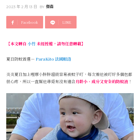
2023 年 2 月 13 日
BY
傑森
Facebook
LINE
【本文轉自
小竹
未經授權，請勿任意轉載】
夏日防蚊首選－
ParaKito 法國帕洛
炎炎夏日加上哩厚小胖胖超級容易被蚊子叮，每次看他被叮好多個包都
很心疼，所以一直幫他尋覓有沒有適合
月齡小、成分又安全的防蚊液
！