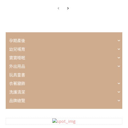
孕期產後
幼兒哺育
寶寶睡眠
外出用品
玩具童書
衣著寢飾
洗護清潔
品牌總覽