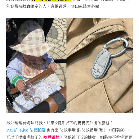
別容易被蚊蟲鎖定的人，喜歡露營、登山或踏青必備！
另外常常有媽咪問我，如果6個月以下的寶寶們外出怎麼辦？
Para’Kito 法國帕洛
也有出 防蚊手環 跟 防蚊吊環 喔！（超棒的），
可以干擾遠處蚊子的
嗅覺雷達
，降低被叮咬的機會，如果你不希望寶寶