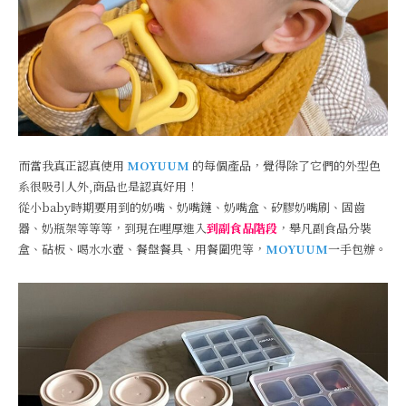
而當我真正認真使用
MOYUUM
的每個產品，覺得除了它們的外型色
系很吸引人外,商品也是認真好用！
從小baby時期要用到的奶嘴、奶嘴鏈、奶嘴盒、矽膠奶嘴刷、固齒
器、奶瓶架等等等，到現在哩厚進入
到副食品階段
，舉凡副食品分裝
盒、砧板、喝水水壺、餐盤餐具、用餐圍兜等，
MOYUUM
一手包辦。