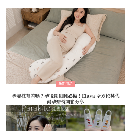
孕期用品
孕婦枕有差嗎？孕後期側睡必備！Elava 全方位莫代
爾孕婦枕開箱分享