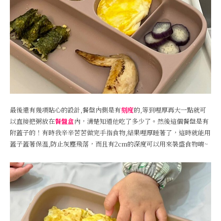
最後還有幾項貼心的設計,餐盤內側是有
刻度
的,等到哩厚再大一點就可
以直接把粥放在
餐盤盒
內，清楚知道他吃了多少了。然後這個餐盤是有
附蓋子的！有時我辛辛苦苦做完手指食物,結果哩厚睡著了，這時就能用
蓋子蓋著保溫,防止灰塵飛落，而且有2cm的深度可以用來裝盛食物唷~