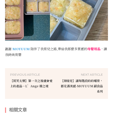
謝謝
MOYUUM
陪伴了我育兒之路,帶給我那麼多質感的
母嬰用品
，讓
我時尚育嬰
PREVIOUS ARTICLE
NEXT ARTICLE
【莉芙太樂】第一次之後就會愛
【海妹兒】讓每階段的的哺育，
上的產品－L’Ange 棉之境
都充滿美感-MOYUUM 副食品
系列
相關文章