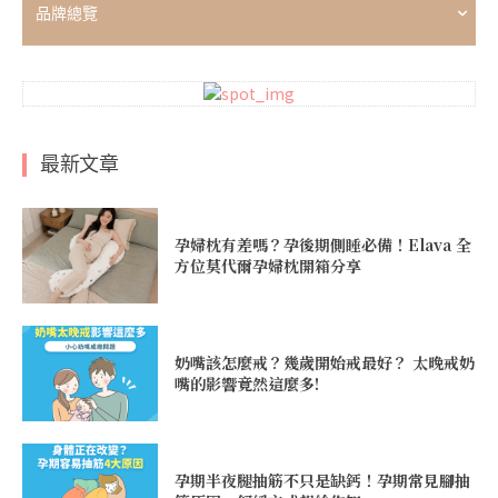
品牌總覽
最新文章
孕婦枕有差嗎？孕後期側睡必備！Elava 全
方位莫代爾孕婦枕開箱分享
奶嘴該怎麼戒？幾歲開始戒最好？ 太晚戒奶
嘴的影響竟然這麼多!
孕期半夜腿抽筋不只是缺鈣！孕期常見腳抽