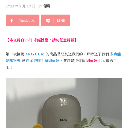
2023 年 2 月 20 日
BY
傑森
Facebook
LINE
【本文轉自
小竹
未經授權，請勿任意轉載】
第一次接觸
MOYUUM
的商品是朋友送我們的，那時送了我們
多功能
奶嘴鏈夾
跟
白金矽膠手環固齒器
，當時覺得這個
固齒器
也太優秀了
吧！