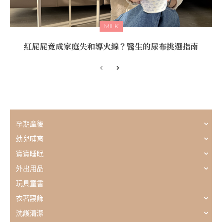
MILK
紅屁屁竟成家庭失和導火線？醫生的尿布挑選指南
孕期產後
幼兒哺育
寶寶睡眠
外出用品
玩具童書
衣著寢飾
洗護清潔