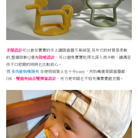
手環設計
可以套在寶寶的手上讓固齒器不易掉落,另外它的材質是柔軟
的,整個很軟Q還有
防噎設計
，可以避免寶寶吃得太深入而卡喉，讓滿足
孩子口慾期的同時也比較放心。
而
多功能奶嘴鏈夾
在使用組裝上也十分easy，夾奶嘴還是固齒器都
OK，
雙齒夾結合雙彈簧設計
，夾力更牢固也不怕夾傷寶寶跟衣服。