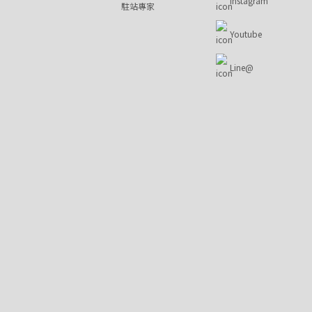
Instagram
駐站專家
Youtube
Line@