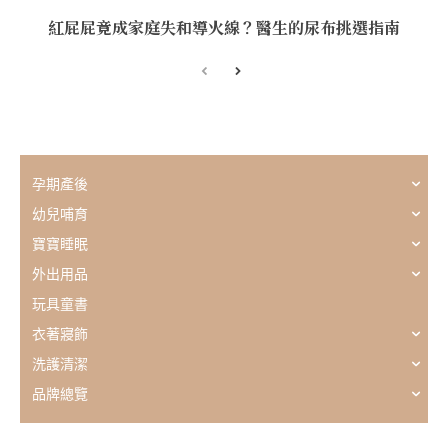
紅屁屁竟成家庭失和導火線？醫生的尿布挑選指南
孕期產後
幼兒哺育
寶寶睡眠
外出用品
玩具童書
衣著寢飾
洗護清潔
品牌總覽