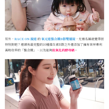
另外，
RACE ON 鋭速
的
氧元速螯合鐵B群雙層錠
，光看名稱就覺得很
特別對吧？裡頭有最完整的10種維生素B群之外還添加了擁有世界專利
高吸收率的「螯合鐵」、以及能夠
抗氧化的酵母硒
。