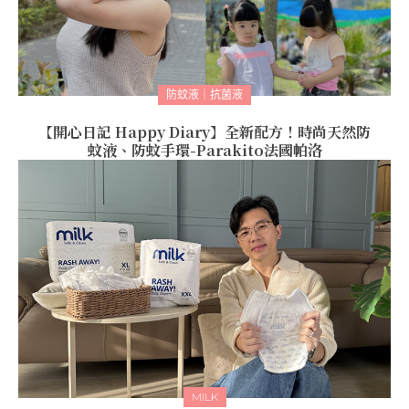
防蚊液｜抗菌液
【開心日記 Happy Diary】全新配方！時尚天然防
蚊液、防蚊手環-Parakito法國帕洛
MILK