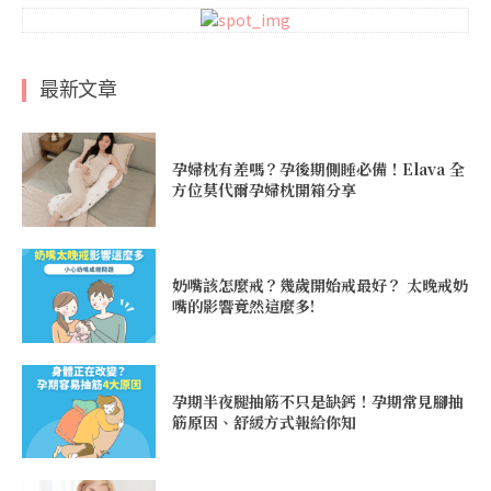
最新文章
孕婦枕有差嗎？孕後期側睡必備！Elava 全
方位莫代爾孕婦枕開箱分享
奶嘴該怎麼戒？幾歲開始戒最好？ 太晚戒奶
嘴的影響竟然這麼多!
孕期半夜腿抽筋不只是缺鈣！孕期常見腳抽
筋原因、舒緩方式報給你知