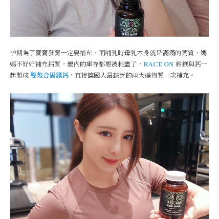
孕期為了寶寶發育一定要補充，而哺乳時母乳本身就是滿滿的鈣質，媽
媽不好好補充鈣質，體內的庫存都要被耗盡了，
RACE ON
將鎂與鈣一
起製成
雙螯合固鎂鈣
，直接讓國人最缺乏的兩大礦物質一次補充。