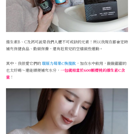
維生素B、C及鈣可說是我們人體不可或缺的元素！所以我現在都會定時
補充保健食品、勤做保養，還有趁育兒的空檔做些運動。
其中，我很愛它們的
環原力莓果C恢復飲
，加在水中飲用，酸酸甜甜的
也太好喝～還能順便補充水分，
一包就相當於600顆櫻桃的維生素C含
量
！