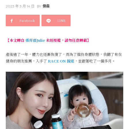
2023 年 3 月 14 日
BY
傑森
Facebook
LINE
【本文轉自
張齊郡Julie
未經授權，請勿任意轉載】
產後過了一年，體力也逐漸恢復了，而為了維持身體狀態，我聽了有在
健身的朋友推薦，入手了
RACE ON 鋭速
，並跟著吃了一個多月。