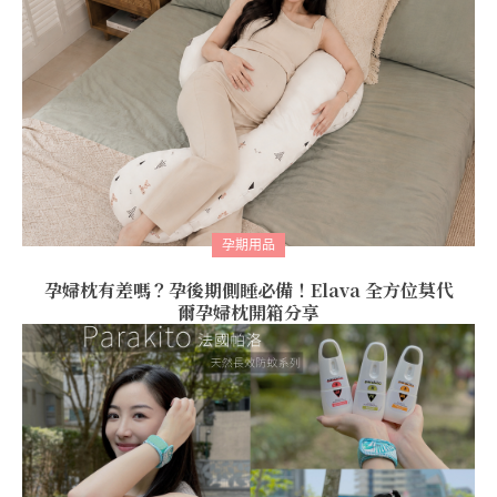
孕期用品
孕婦枕有差嗎？孕後期側睡必備！Elava 全方位莫代
爾孕婦枕開箱分享