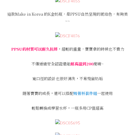
這款Make in Korea 的K金奶瓶，是PPSU自然呈現的琥珀色，有夠美
~~
PPSU的材質可以耐久抗摔
，
超輕的重量，寶寶拿的時候也不費力
不僅通過安全認證還能
耐高溫到200
度唷~
寬口徑的設計也很好清洗
，
不易殘留奶垢
隨著寶寶的成長
，
還可以搭配
吸管杯套件組
一起使用
輕鬆轉換成學習水杯
，
一瓶多用CP值超高