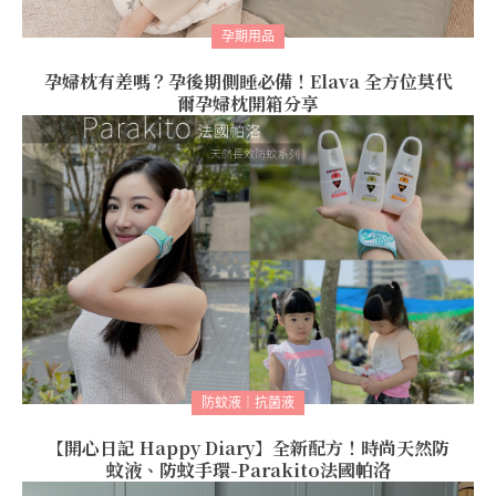
孕期用品
孕婦枕有差嗎？孕後期側睡必備！Elava 全方位莫代
爾孕婦枕開箱分享
防蚊液｜抗菌液
【開心日記 Happy Diary】全新配方！時尚天然防
蚊液、防蚊手環-Parakito法國帕洛