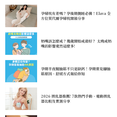
孕婦枕有差嗎？孕後期側睡必備！Elava 全
方位莫代爾孕婦枕開箱分享
奶嘴該怎麼戒？幾歲開始戒最好？ 太晚戒奶
嘴的影響竟然這麼多!
孕期半夜腿抽筋不只是缺鈣！孕期常見腳抽
筋原因、舒緩方式報給你知
2026 擠乳器推薦! 7款熱門手動、電動擠乳
器比較及實測分享