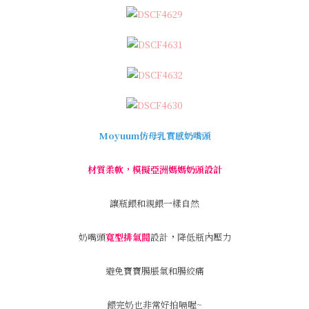
Moyuum仿母乳實感奶嘴頭
材質柔軟，模擬亞洲媽媽奶頭設計
讓瓶餵和親餵一樣自然
奶嘴頭
寬型排氣閥
設計
，
降低瓶內壓力
避免寶寶腸脹氣和腸絞痛
餵完奶也非常好拍嗝喔~