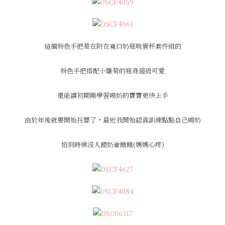
這個粉色手把是在附在寬口奶瓶吸管杯套件組的
粉色手把搭配小雛菊的瓶身超級可愛
還能讓初期剛學習喝奶的寶寶更快上手
由於年後就要開始托嬰了
，
最近我開始認真訓練點點自己喝奶
怕到時候沒人餵奶會餓餓(媽媽心疼)