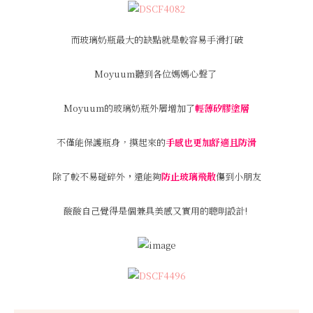
而玻璃奶瓶最大的缺點就是較容易手滑打破
Moyuum聽到各位媽媽心聲了
Moyuum的玻璃奶瓶外層增加了
輕薄矽膠塗層
不僅能保護瓶身，摸起來的
手感也更加舒適且防滑
除了較不易碰碎外
，
還能夠
防止玻璃飛散
傷到小朋友
酸酸自己覺得是個兼具美感又實用的聰明設計!