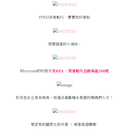
PPSU非常輕巧，寶寶很好拿取
想要搗蛋的小頑皮~
Moyuum的奶瓶
不含BPA ，質量輕巧且耐高溫200度
奶茶色系也是有夠美
，
很適合喜歡韓系質感的媽媽們入手！
草泥馬的圖案也很可愛
，
看著就超療癒~