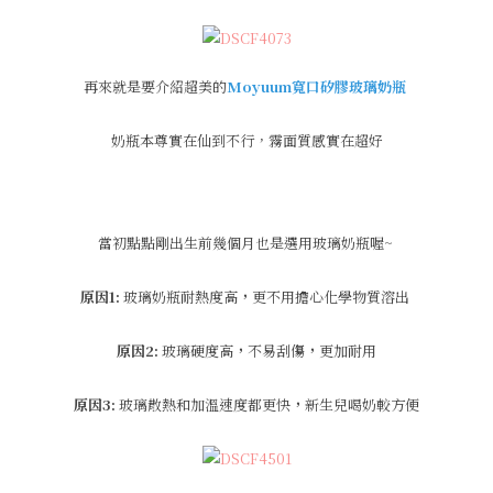
再來就是要介紹超美的
Moyuum寬口矽膠玻璃奶瓶
奶瓶本尊實在仙到不行，霧面質感實在超好
當初點點剛出生前幾個月也是選用玻璃奶瓶喔~
原因1:
玻璃奶瓶耐熱度高
，
更不用擔心化學物質溶出
原因2:
玻璃硬度高
，
不易刮傷
，
更加耐用
原因3:
玻璃散熱和加溫速度都更快
，
新生兒喝奶較方便