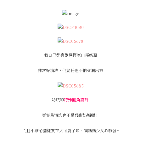
我自己都喜歡選擇寬口徑奶瓶
非常好清洗
，
倒奶粉也不怕會灑出來
奶瓶的
特殊圓角設計
更容易清洗也不易殘留奶垢喔
！
而且小雛菊圖樣實在太可愛了啦
，
讓媽媽少女心噴發~