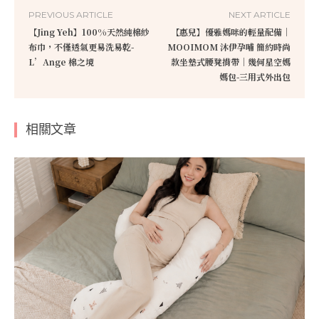
PREVIOUS ARTICLE
NEXT ARTICLE
【Jing Yeh】100%天然純棉紗
【惠兒】優雅媽咪的輕量配備｜
布巾，不僅透氣更易洗易乾-
MOOIMOM 沐伊孕哺 簡約時尚
L’Ange 棉之境
款坐墊式腰凳揹帶｜幾何星空媽
媽包-三用式外出包
相關文章