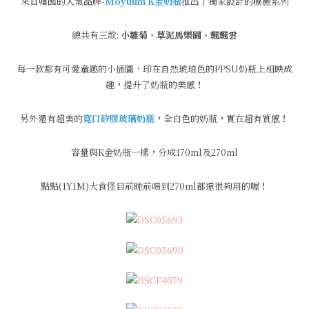
來自韓國的人氣品牌-
Moyuum K金奶瓶
推出了獨家設計的療癒系列
總共有三款:
小雛菊、草泥馬樂園、飄飄雲
每一款都有可愛童趣的小插圖，印在自然琥珀色的PPSU奶瓶上相映成
趣
，
提升了奶瓶的美感
！
另外還有超美的
寬口矽膠玻璃奶瓶
，
全白色的奶瓶
，
實在超有質感
！
容量與K金奶瓶一樣
，
分成170ml及270ml
點點(1Y1M)大食怪目前睡前喝到270ml都還很夠用的喔
！