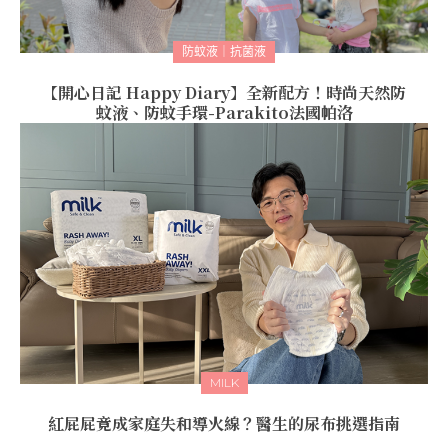
防蚊液｜抗菌液
【開心日記 Happy Diary】全新配方！時尚天然防
蚊液、防蚊手環-Parakito法國帕洛
MILK
紅屁屁竟成家庭失和導火線？醫生的尿布挑選指南