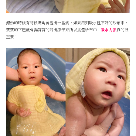
餵奶的時候有時候嘴角會溢出一些奶，如果用到吸水性不好的紗布巾，
寶寶的下巴就會濕答答的悶出疹子來所以挑選紗布巾，
吸水力強
真的很
重要！