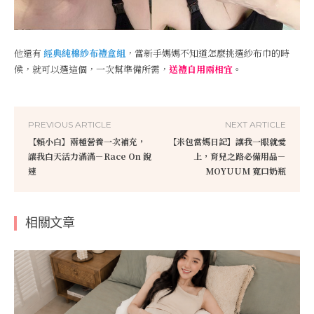
他還有
經典純棉紗布禮盒組
，當新手媽媽不知道怎麼挑選紗布巾的時
候，就可以選這個，一次幫準備所需，
送禮自用兩相宜
。
PREVIOUS ARTICLE
NEXT ARTICLE
【賴小白】兩種營養一次補充，
【米包當媽日記】讓我一眼就愛
讓我白天活力滿滿－Race On 銳
上，育兒之路必備用品－
速
MOYUUM 寬口奶瓶
相關文章