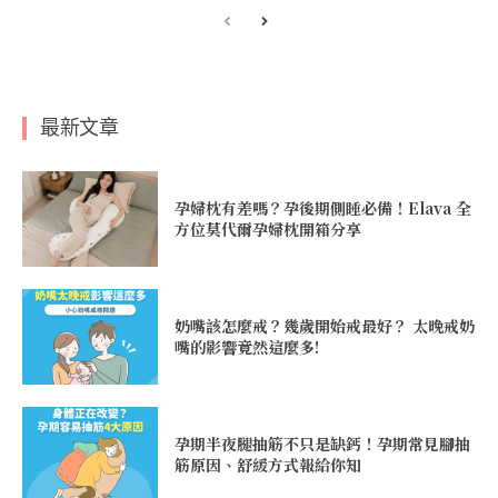
最新文章
孕婦枕有差嗎？孕後期側睡必備！Elava 全
方位莫代爾孕婦枕開箱分享
奶嘴該怎麼戒？幾歲開始戒最好？ 太晚戒奶
嘴的影響竟然這麼多!
孕期半夜腿抽筋不只是缺鈣！孕期常見腳抽
筋原因、舒緩方式報給你知