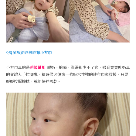
9層多功能純棉紗布小方巾
小方巾真的是
超級萬用
-餵奶、拍嗝、洗澡都少不了它，遇到寶寶吐奶真
的會讓人手忙腳亂，這時候必須來一條吸水性強的紗布巾來救援，只要
輕輕按壓擦拭，就能快速吸乾。