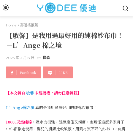
Home
部落格推薦
【敏馨】是我用過最好用的純棉紗布巾！
－L’Ange 棉之境
2023 年 3 月 8 日
BY
傑森
Facebook
LINE
【本文轉自
敏馨
未經授權，請勿任意轉載】
L’Ange棉之境
真的是我用過最好用的純棉紗布巾！
100%天然純棉
，吸水力很強，透氣度佳又親膚，也難怪這麼多家月子
中心都指定使用，嬰兒的肌膚比較敏感，用到材質不好的紗布巾，皮膚