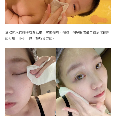
沾取純水直接變成濕紙巾，拿來擦嘴、擦臉、擦屁股或是口腔清潔都超
級好用，小小一包，輕巧又方便。