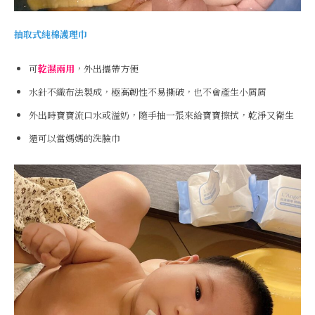
抽取式純棉護理巾
可
乾濕兩用
，外出攜帶方便
水針不織布法製成，極高韌性不易撕破，也不會產生小屑屑
外出時寶寶流口水或溢奶，隨手抽一張來給寶寶擦拭，乾淨又衛生
還可以當媽媽的洗臉巾