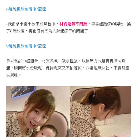
6層純棉紗布浴巾/蓋毯
-我都拿來當小被子或是包巾，
材質透氣不悶熱
，容易起熱疹的噗啾，換
了6層紗後，再也沒有因為太熱起疹子的問題了！
9層純棉紗布浴巾/蓋毯
拿來當浴巾超適合，材質柔軟，吸水性強，以按壓方式幫寶寶擦拭身
體，瞬間將水份吸乾，保持乾爽又不怕著涼，非常透氣快乾，不容易產
生異味。