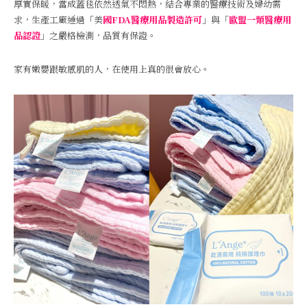
厚實保暖，當成蓋毯依然透氣不悶熱，結合專業的醫療技術及婦幼需
求，生產工廠通過「美
國FDA醫療用品製造許可
」與「
歐盟一類醫療用
品認證
」之嚴格檢測，品質有保證。
家有嫩嬰跟敏感肌的人，在使用上真的很會放心。