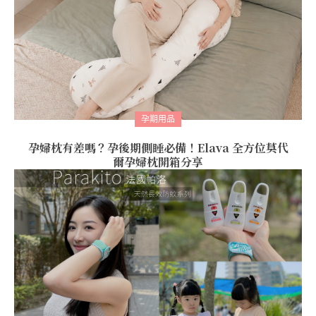
孕期用品
孕婦枕有差嗎？孕後期側睡必備！Elava 全方位莫代
爾孕婦枕開箱分享