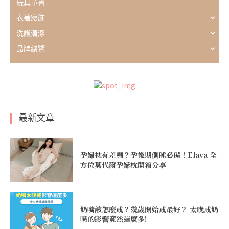
玩具童書
衣著寢飾
洗護清潔
品牌總覽
最新文章
孕婦枕有差嗎？孕後期側睡必備！Elava 全
方位莫代爾孕婦枕開箱分享
奶嘴該怎麼戒？幾歲開始戒最好？ 太晚戒奶
嘴的影響竟然這麼多!