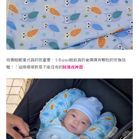
培養睡眠儀式真的很重要，小Buno睡前真的會摸摸有顆粒的安撫毯
喔！！這兩樣絕對是不能沒有的
睡過夜神器
~