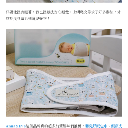
只要他沒有睡著，我也沒辦法安心睡覺，上網爬文尋求了好多辦法，才
終於找到這系列育兒好物！
Anna&Eve
這個品牌真的超多前輩媽咪們推薦，
嬰兒舒眠包巾
、
頭頸支