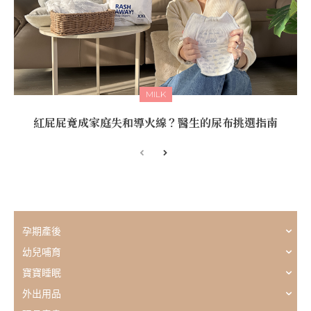
MILK
紅屁屁竟成家庭失和導火線？醫生的尿布挑選指南
孕期產後
幼兒哺育
寶寶睡眠
外出用品