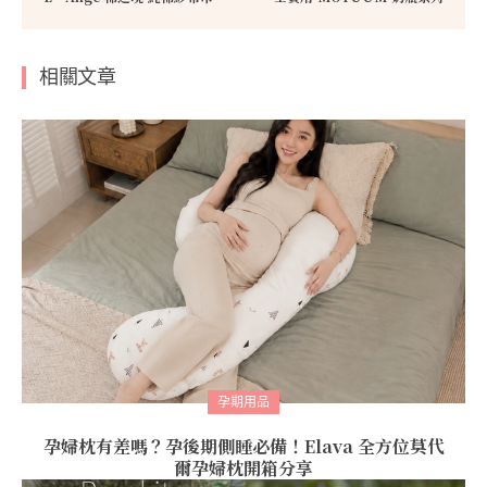
相關文章
孕期用品
孕婦枕有差嗎？孕後期側睡必備！Elava 全方位莫代
爾孕婦枕開箱分享