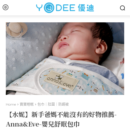
Home
寶寶睡眠
包巾｜肚圍｜防踢被
【水妮】新手爸媽不能沒有的好物推薦-
Anna&Eve-嬰兒舒眠包巾