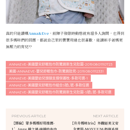
真的只能讚嘆
Anna&Eve
，前陣子發限時動態就有超多人詢問，也得到
很多媽咪們的回應，都說自己家的寶寶用過也很喜歡，能讓新手爸媽更
無壓力的育兒??
ANNAEVE-美國嬰兒舒眠包巾防驚跳新生兒肚圍-20190801110723
美國-ANNAEVE-嬰兒舒眠包巾-防驚跳肚兜-20190801112331
ANNAEVE-美國嬰幼兒頭頸支撐保護枕-多款可選-1
ANNAEVE-美國嬰兒舒眠包巾組合S號L號-多款任選
ANNAEVE-美國嬰兒舒眠包巾防驚跳新生兒肚圍-S號L號-多款可選
PREVIOUS ARTICLE
NEXT ARTICLE
【鄧綸】眾多媽媽好用推薦-
【升升媽咪Iris】外觀絕美又安
L’Ange 棉之境-純棉紗布巾
全實用-MOYUUM-奶瓶系列