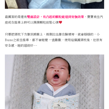
最厲害的是還有
雙面設計，有凸起的顆粒能達到安撫效果
，寶寶乘坐汽
座或在推車上時可以摸摸顆粒放鬆心情
只要把頸枕下方靠到肩膀上，兩側拉出靠在臉頰旁，就會穩穩的，小
Buno之前坐推車，都不會睡覺 一直歡歡，使用這個護頸枕後，他很有
安全感，睡的超級好~~