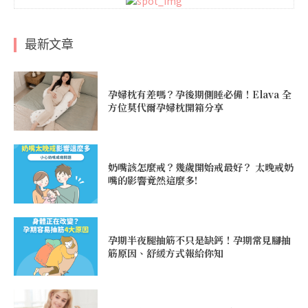
最新文章
孕婦枕有差嗎？孕後期側睡必備！Elava 全
方位莫代爾孕婦枕開箱分享
奶嘴該怎麼戒？幾歲開始戒最好？ 太晚戒奶
嘴的影響竟然這麼多!
孕期半夜腿抽筋不只是缺鈣！孕期常見腳抽
筋原因、舒緩方式報給你知