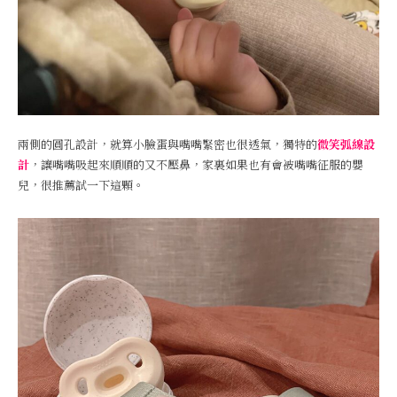
兩側的圓孔設計，就算小臉蛋與嘴嘴緊密也很透氣，獨特的
微笑弧線設
計
，讓嘴嘴吸起來順順的又不壓鼻，家裏如果也有會被嘴嘴征服的嬰
兒，很推薦試一下這顆。