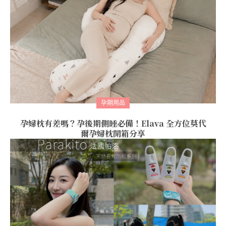
孕期用品
孕婦枕有差嗎？孕後期側睡必備！Elava 全方位莫代
爾孕婦枕開箱分享