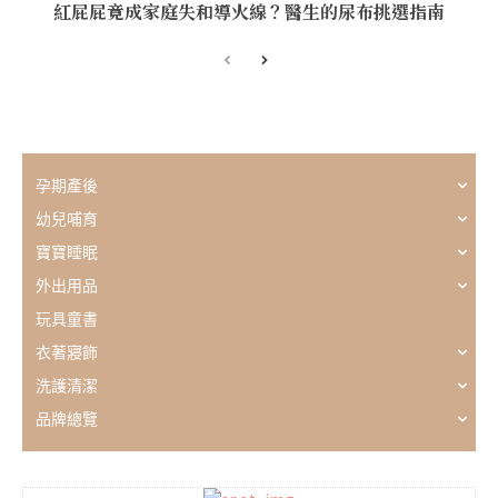
紅屁屁竟成家庭失和導火線？醫生的尿布挑選指南
孕期產後
幼兒哺育
寶寶睡眠
外出用品
玩具童書
衣著寢飾
洗護清潔
品牌總覽