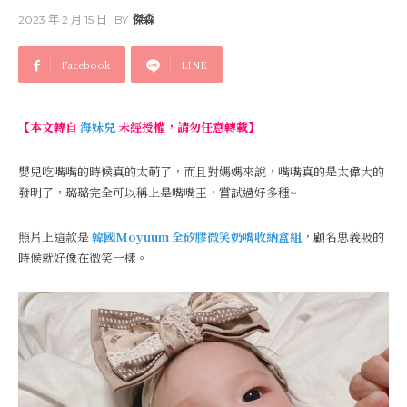
2023 年 2 月 15 日
BY
傑森
Facebook
LINE
【本文轉自
海妹兒
未經授權，請勿任意轉載】
嬰兒吃嘴嘴的時候真的太萌了，而且對媽媽來說，嘴嘴真的是太偉大的
發明了，璐璐完全可以稱上是嘴嘴王，嘗試過好多種~
照片上這款是
韓國Moyuum
全矽膠微笑奶嘴收納盒組
，顧名思義吸的
時候就好像在微笑一樣。