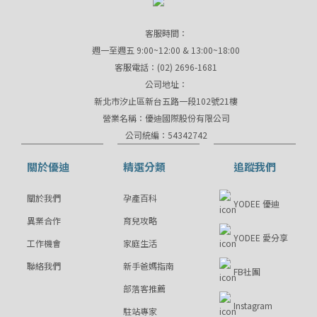
客服時間：
週一至週五 9:00~12:00 & 13:00~18:00
客服電話：(02) 2696-1681
公司地址：
新北市汐止區新台五路一段102號21樓
營業名稱：優迪國際股份有限公司
公司統編：54342742
關於優迪
精選分類
追蹤我們
關於我們
孕產百科
YODEE 優迪
異業合作
育兒攻略
YODEE 愛分享
工作機會
家庭生活
聯絡我們
新手爸媽指南
FB社團
部落客推薦
Instagram
駐站專家