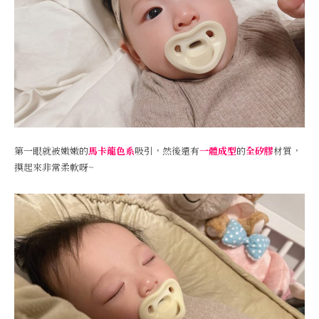
第一眼就被嫩嫩的
馬卡龍色系
吸引，然後還有
一體成型
的
全矽膠
材質，
摸起來非常柔軟呀~