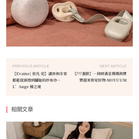
PREVIOUS ARTICLE
NEXT ARTICLE
【Evaine| 依凡·尼】讓你和全家
【???蛋餅】－同時滿足媽媽與寶
都能從頭擦到腳趾的紗布巾－
寶超美育兒好物-MOYUUM
L’Ange 棉之境
相關文章