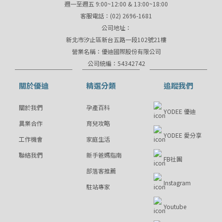
週一至週五 9:00~12:00 & 13:00~18:00
客服電話：(02) 2696-1681
公司地址：
新北市汐止區新台五路一段102號21樓
營業名稱：優迪國際股份有限公司
公司統編：54342742
關於優迪
精選分類
追蹤我們
關於我們
孕產百科
YODEE 優迪
異業合作
育兒攻略
YODEE 愛分享
工作機會
家庭生活
聯絡我們
新手爸媽指南
FB社團
部落客推薦
Instagram
駐站專家
Youtube