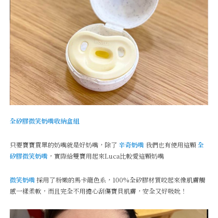
全矽膠微笑奶嘴收納盒組
只要寶寶買單的奶嘴就是好奶嘴，除了
辛奇奶嘴
我們也有使用這顆
全
矽膠微笑奶嘴
，實際給雙寶用起來Luca比較愛這顆奶嘴
微笑奶嘴
採用了粉嫩的馬卡龍色系，100%全矽膠材質咬起來像肌膚觸
感一樣柔軟，而且完全不用擔心刮傷寶貝肌膚，安全又好吸吮！