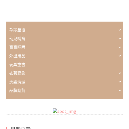
孕期產後
幼兒哺育
寶寶睡眠
外出用品
玩具童書
衣著寢飾
洗護清潔
品牌總覽