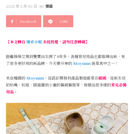
2023 年 3 月 30 日
BY
傑森
Facebook
LINE
【本文轉自
珊卓小姐
未經授權，請勿任意轉載】
距離姊姊艾瑪到雙寶出生隔了4年多，各種育兒用品也都推陳出新，有
了很多更好用的新品牌，今天要分享的
Moyuum
就是其中之一！
來自韓國的
Moyuum
，從設計開發到產品製造都是在
韓國
，從新生兒
的奶嘴、奶瓶、固齒器到小童的餐碗餐盤等，發展出很多樣的
育兒必備
用品
。