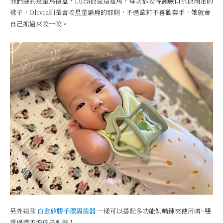
我們選的是星馬禮盒，Luca很愛這隻馬，每次都咬得滿臉口水很滿足的
樣子，Olivia則是會咬星星扁扁的那側，不過歐莉不喜歡套手，她就會
自己抓過來咬一咬。
另外這款
白金矽膠手環固齒器
一樣可以搭配多功能奶嘴鍊夾使用唷~雙
重保護不怕孩子亂丟！