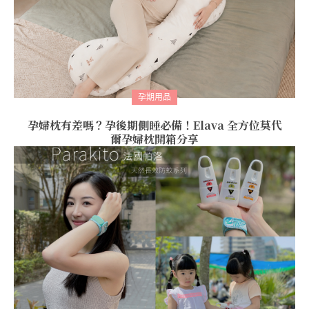
孕期用品
孕婦枕有差嗎？孕後期側睡必備！Elava 全方位莫代
爾孕婦枕開箱分享