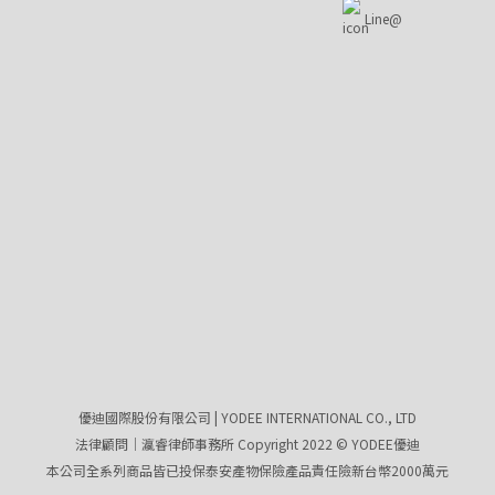
Line@
優迪國際股份有限公司 | YODEE INTERNATIONAL CO., LTD
法律顧問｜瀛睿律師事務所 Copyright 2022 © YODEE優迪
本公司全系列商品皆已投保泰安產物保險產品責任險新台幣2000萬元