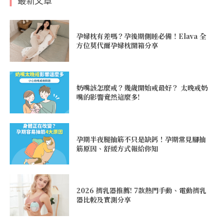
最新文章
孕婦枕有差嗎？孕後期側睡必備！Elava 全
方位莫代爾孕婦枕開箱分享
奶嘴該怎麼戒？幾歲開始戒最好？ 太晚戒奶
嘴的影響竟然這麼多!
孕期半夜腿抽筋不只是缺鈣！孕期常見腳抽
筋原因、舒緩方式報給你知
2026 擠乳器推薦! 7款熱門手動、電動擠乳
器比較及實測分享