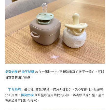
辛奇奶嘴
跟
微笑奶嘴
放在一起比一比~兩顆奶嘴真的蠻不一樣的，可以
看寶寶的偏好挑選！
「
辛奇奶嘴
」是仿乳型的奶嘴頭，擋片外翻設計，360度都可以吸沒有
分正反面，
微笑奶嘴
則是整顆選用柔軟的矽膠，奶嘴頭是扁平型，擋片
弧度設計可以貼合嘴部。