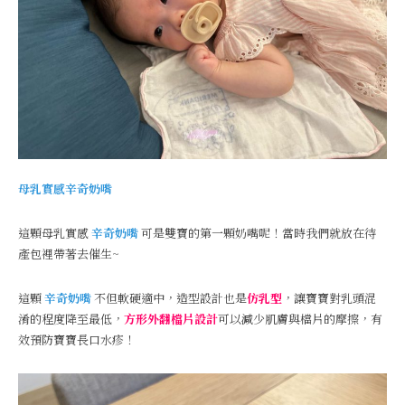
母乳實感辛奇奶嘴
這顆母乳實感
辛奇奶嘴
可是雙寶的第一顆奶嘴呢！當時我們就放在待
產包裡帶著去催生~
這顆
辛奇奶嘴
不但軟硬適中，造型設計也是
仿乳型
，讓寶寶對乳頭混
淆的程度降至最低，
方形外翻檔片設計
可以減少肌膚與檔片的摩擦，有
效預防寶寶長口水疹！