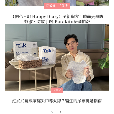
防蚊液｜抗菌液
【開心日記 Happy Diary】全新配方！時尚天然防
蚊液、防蚊手環-Parakito法國帕洛
MILK
紅屁屁竟成家庭失和導火線？醫生的尿布挑選指南