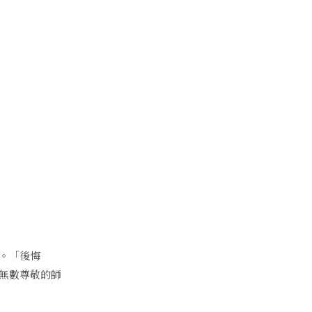
。「後悔
無數尊敬的師