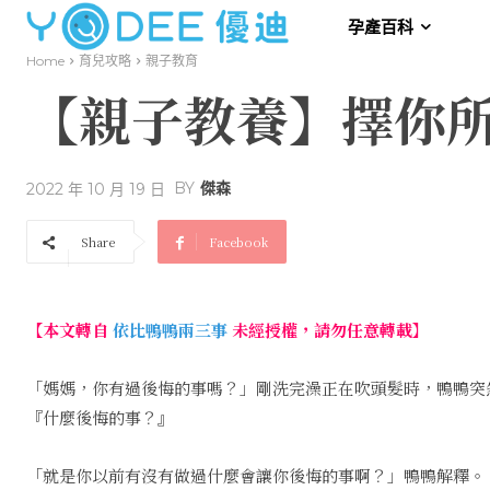
孕產百科
Home
育兒攻略
親子教育
【親子教養】擇你
BY
傑森
2022 年 10 月 19 日
Share
Facebook
【本文轉自
依比鴨鴨兩三事
未經授權，請勿任意轉載】
「媽媽，你有過後悔的事嗎？」剛洗完澡正在吹頭髮時，鴨鴨突
『什麼後悔的事？』
「就是你以前有沒有做過什麼會讓你後悔的事啊？」鴨鴨解釋。