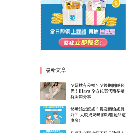
最新文章
孕婦枕有差嗎？孕後期側睡必
備！Elava 全方位莫代爾孕婦
枕開箱分享
奶嘴該怎麼戒？幾歲開始戒最
好？ 太晚戒奶嘴的影響竟然這
麼多!
孕期半夜腿抽筋不只是缺鈣！