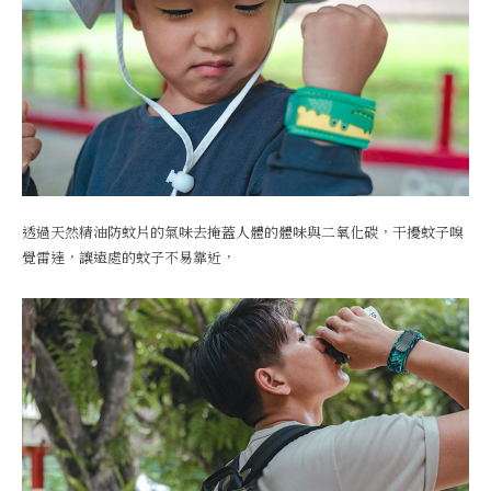
透過天然精油防蚊片的氣味去掩蓋人體的體味與二氧化碳，干擾蚊子嗅
覺雷達，讓遠處的蚊子不易靠近，