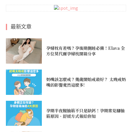
最新文章
孕婦枕有差嗎？孕後期側睡必備！Elava 全
方位莫代爾孕婦枕開箱分享
奶嘴該怎麼戒？幾歲開始戒最好？ 太晚戒奶
嘴的影響竟然這麼多!
孕期半夜腿抽筋不只是缺鈣！孕期常見腳抽
筋原因、舒緩方式報給你知