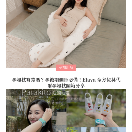
孕期用品
孕婦枕有差嗎？孕後期側睡必備！Elava 全方位莫代
爾孕婦枕開箱分享