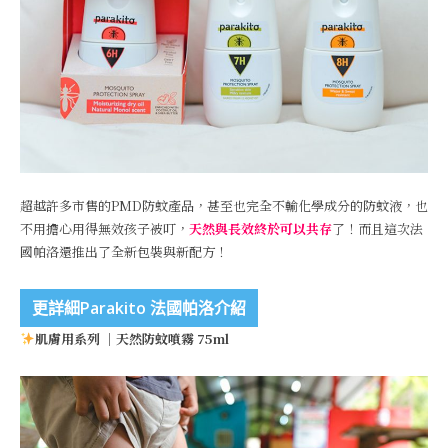
超越許多市售的PMD防蚊產品，甚至也完全不輸化學成分的防蚊液，也
不用擔心用得無效孩子被叮，
天然與長效終於可以共存
了！而且這次法
國帕洛還推出了全新包裝與新配方！
更詳細Parakito 法國帕洛介紹
肌膚用系列 ｜天然防蚊噴霧 75ml