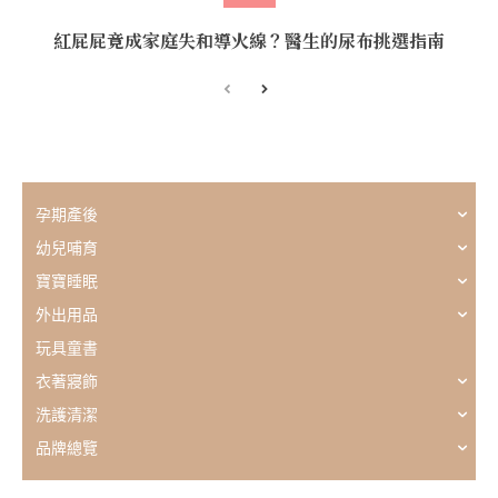
紅屁屁竟成家庭失和導火線？醫生的尿布挑選指南
孕期產後
幼兒哺育
寶寶睡眠
外出用品
玩具童書
衣著寢飾
洗護清潔
品牌總覽