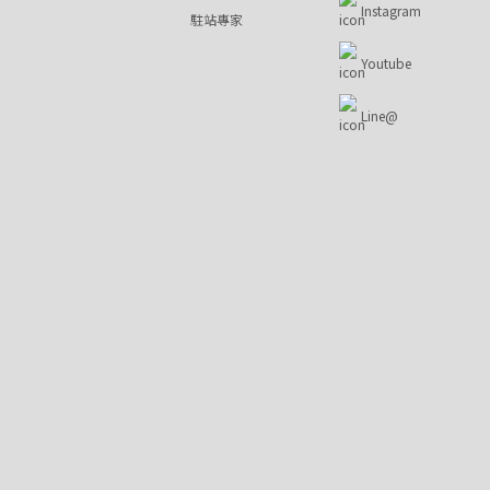
Instagram
駐站專家
Youtube
Line@