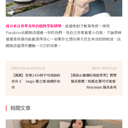
成分來自世界各地的植物萃取精華
，能避免蚊子輕易免疫～使用
Parakito法國帕洛超過一年的我們，我自己非常喜愛小白瓶，不論是味
道還是保濕功能都深得我心～如果你也想找尋天然且有效的防蚊液，法
國帕洛值得你體驗一次它的效果。
PREVIOUS ARTICLE
NEXT ARTICLE
【萬萬】家裡24小時不可或缺的
【萌魚&珊瑚的海底世界】寶寶
存在-L’Ange 棉之境 純棉紗布
餐具推薦！吃飯也要可可愛愛-
巾
Moyuum 餐具系列
相關文章