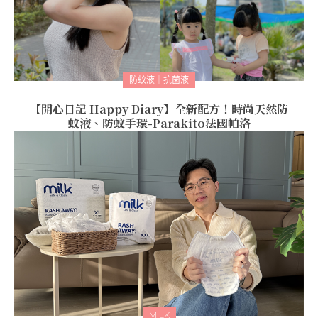
防蚊液｜抗菌液
【開心日記 Happy Diary】全新配方！時尚天然防
蚊液、防蚊手環-Parakito法國帕洛
MILK