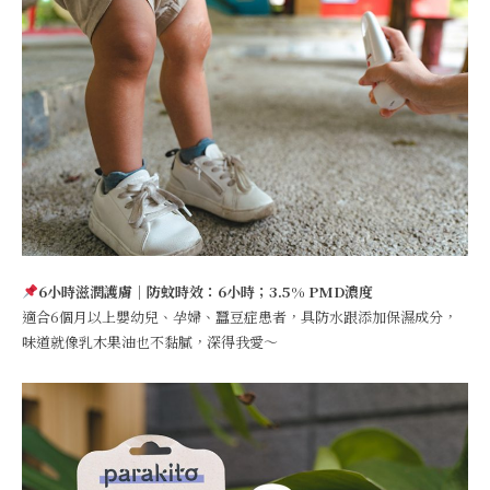
6小時滋潤護膚｜防蚊時效：6小時；3.5% PMD濃度
適合6個月以上嬰幼兒、孕婦、蠶豆症患者，具防水跟添加保濕成分，
味道就像乳木果油也不黏膩，深得我愛～