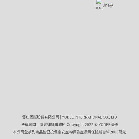
Line@
優迪國際股份有限公司 | YODEE INTERNATIONAL CO., LTD
法律顧問｜瀛睿律師事務所 Copyright 2022 © YODEE優迪
本公司全系列商品皆已投保泰安產物保險產品責任險新台幣2000萬元