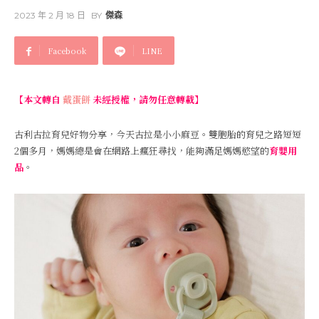
2023 年 2 月 18 日
BY
傑森
Facebook
LINE
【本文轉自
戴蛋餅
未經授權，請勿任意轉載】
古利古拉育兒好物分享，今天古拉是小小麻豆。雙胞胎的育兒之路短短
2個多月，媽媽總是會在網路上瘋狂尋找，能夠滿足媽媽慾望的
育嬰用
品
。