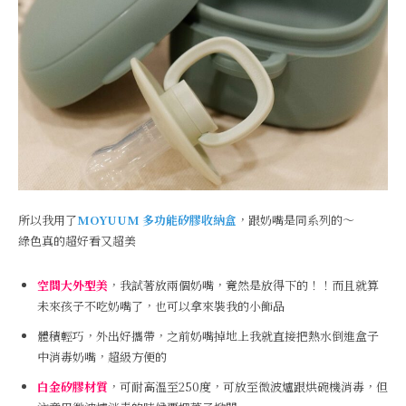
所以我用了
MOYUUM
多功能矽膠收納盒
，跟奶嘴是同系列的～
綠色真的超好看又超美
空間大外型美
，我試著放兩個奶嘴，竟然是放得下的！！而且就算
未來孩子不吃奶嘴了，也可以拿來裝我的小飾品
體積輕巧，外出好攜帶，之前奶嘴掉地上我就直接把熱水倒進盒子
中消毒奶嘴，超級方便的
白金矽膠材質
，可耐高溫至250度，可放至微波爐跟烘碗機消毒，但