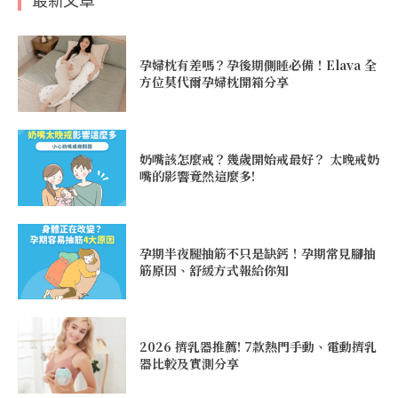
最新文章
孕婦枕有差嗎？孕後期側睡必備！Elava 全
方位莫代爾孕婦枕開箱分享
奶嘴該怎麼戒？幾歲開始戒最好？ 太晚戒奶
嘴的影響竟然這麼多!
孕期半夜腿抽筋不只是缺鈣！孕期常見腳抽
筋原因、舒緩方式報給你知
2026 擠乳器推薦! 7款熱門手動、電動擠乳
器比較及實測分享