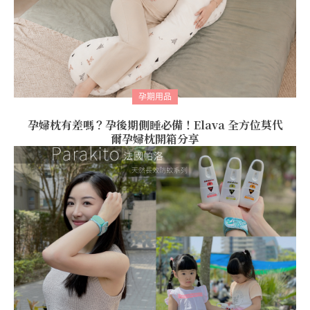
孕期用品
孕婦枕有差嗎？孕後期側睡必備！Elava 全方位莫代
爾孕婦枕開箱分享