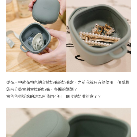
從在月中就在物色適合放奶嘴的奶嘴盒，之前我就只有隨便用一個塑膠
袋來分裝古利古拉的奶嘴。多懶的媽媽？
古爸爸很疑惑的說為何我們不用一個收納奶嘴的盒子？