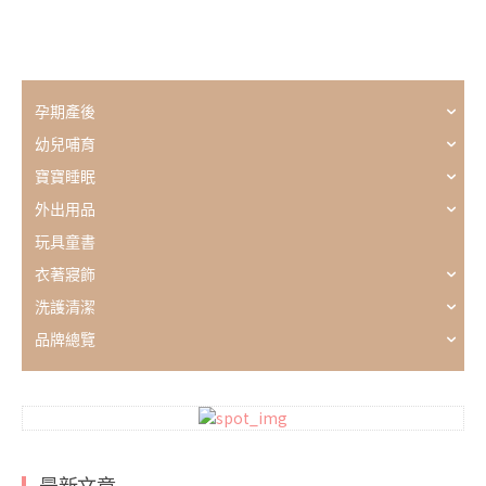
孕期產後
幼兒哺育
寶寶睡眠
外出用品
玩具童書
衣著寢飾
洗護清潔
品牌總覽