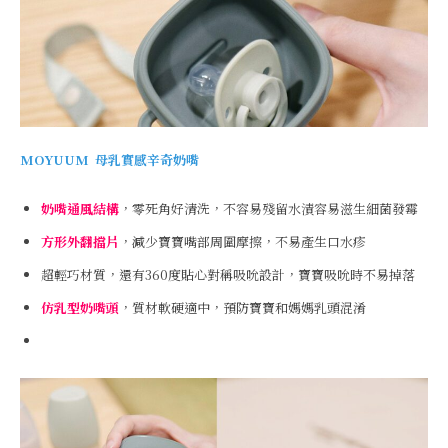
MOYUUM
母乳實感辛奇奶嘴
奶嘴通風結構
，零死角好清洗，不容易殘留水漬容易滋生細菌發霉
方形外翻擋片
，減少寶寶嘴部周圍摩擦，不易產生口水疹
超輕巧材質，還有360度貼心對稱吸吮設計，寶寶吸吮時不易掉落
仿乳型奶嘴頭
，質材軟硬適中，預防寶寶和媽媽乳頭混淆