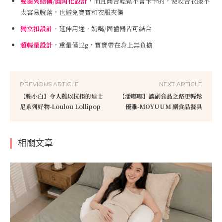
雙齒夾結構/圓角化設計
，而且開合輕鬆不會卡卡的，使咬合衣服不
太容易脫落，也避免寶寶和衣服夾傷
獨立扣設計
，延伸用途，奶嘴/固齒器皆可結合
超輕量設計
，重量僅12g，寶寶帶在身上無負擔
PREVIOUS ARTICLE
NEXT ARTICLE
【賴小白】令人難以抗拒的迪士
【潘嘟嘟】讓副食品之路更輕鬆
尼系列好物-Loulou Lollipop
優雅-MOYUUM 副食品餐具
相關文章