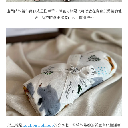
出門時能當作蓋毯或是推車罩，擋風又遮陽也可以放在寶寶玩遊戲的地
方，時不時拿來擦擦口水、擦擦汗～
以上就是
LouLou Lollipop
的分享啦～希望能為妳的質感育兒生活更