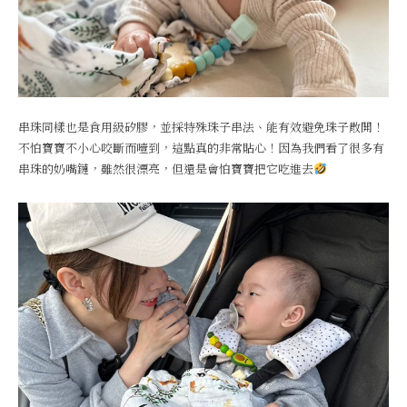
串珠同樣也是食用級矽膠，並採特殊珠子串法、能有效避免珠子散開！
不怕寶寶不小心咬斷而噎到，這點真的非常貼心！因為我們看了很多有
串珠的奶嘴鏈，雖然很漂亮，但還是會怕寶寶把它吃進去