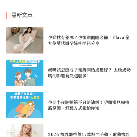
最新文章
孕婦枕有差嗎？孕後期側睡必備！Elava 全
方位莫代爾孕婦枕開箱分享
奶嘴該怎麼戒？幾歲開始戒最好？ 太晚戒奶
嘴的影響竟然這麼多!
孕期半夜腿抽筋不只是缺鈣！孕期常見腳抽
筋原因、舒緩方式報給你知
2026 擠乳器推薦! 7款熱門手動、電動擠乳