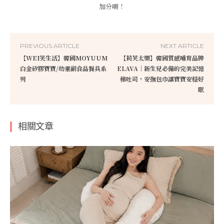
加分唷！
PREVIOUS ARTICLE
NEXT ARTICLE
【WEI笑生活】韓國MOYUUM
【莉芙太樂】韓國質感哺育品牌
白金矽膠寶寶/幼童副食品餐具系
ELAVA｜新生兒必備的完美記憶
列
棉吐司，安撫包巾讓寶寶安穩好
眠
相關文章