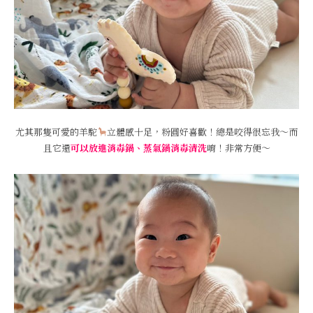
尤其那隻可愛的羊駝
立體感十足，粉圓好喜歡！總是咬得很忘我～而
且它還
可以放進消毒鍋、蒸氣鍋消毒清洗
唷！非常方便～