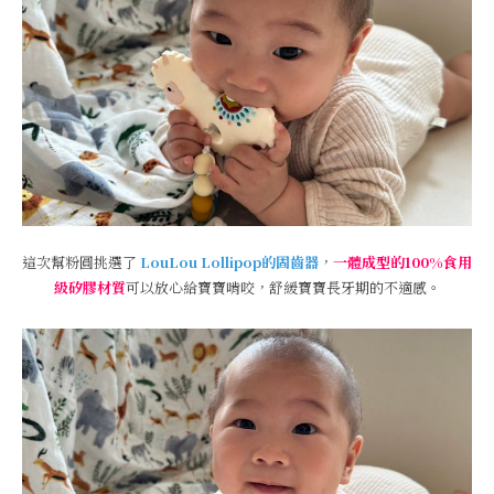
這次幫粉圓挑選了
LouLou Lollipop的固齒器
，
一體成型的100%食用
級矽膠材質
可以放心給寶寶啃咬，舒緩寶寶長牙期的不適感。