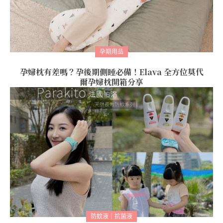
孕期用品
孕婦枕有差嗎？孕後期側睡必備！Elava 全方位莫代
爾孕婦枕開箱分享
防蚊液｜抗菌液