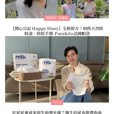
防蚊液｜抗菌液
【開心日記 Happy Diary】全新配方！時尚天然防
蚊液、防蚊手環-Parakito法國帕洛
MILK
紅屁屁竟成家庭失和導火線？醫生的尿布挑選指南