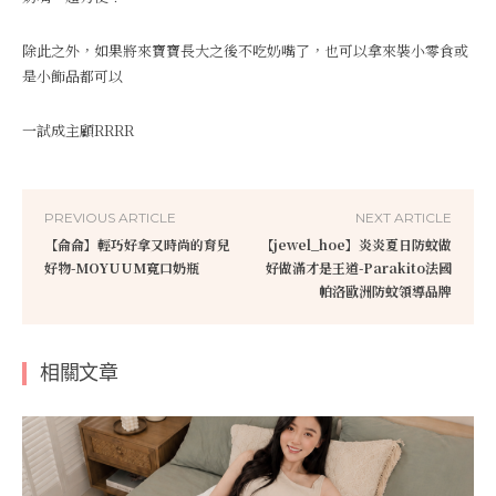
除此之外，如果將來寶寶長大之後不吃奶嘴了，也可以拿來裝小零食或
是小飾品都可以
一試成主顧RRRR
PREVIOUS ARTICLE
NEXT ARTICLE
【侖侖】輕巧好拿又時尚的育兒
【jewel_hoe】炎炎夏日防蚊做
好物-MOYUUM寬口奶瓶
好做滿才是王道-Parakito法國
帕洛歐洲防蚊領導品牌
相關文章