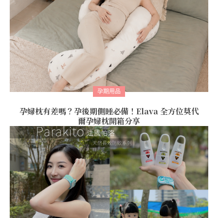
孕期用品
孕婦枕有差嗎？孕後期側睡必備！Elava 全方位莫代
爾孕婦枕開箱分享