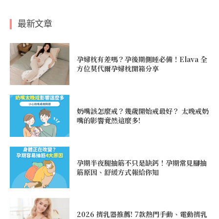
最新文章
孕婦枕有差嗎？孕後期側睡必備！Elava 全
方位莫代爾孕婦枕開箱分享
奶嘴該怎麼戒？幾歲開始戒最好？ 太晚戒奶
嘴的影響竟然這麼多!
孕期半夜腿抽筋不只是缺鈣！孕期常見腳抽
筋原因、舒緩方式報給你知
2026 擠乳器推薦! 7款熱門手動、電動擠乳