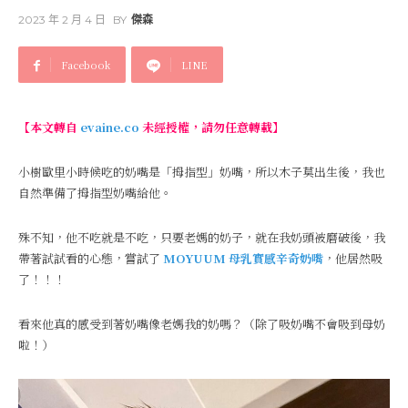
2023 年 2 月 4 日
BY
傑森
Facebook
LINE
【本文轉自
evaine.co
未經授權，請勿任意轉載】
小樹歐里小時候吃的奶嘴是「拇指型」奶嘴，所以木子莫出生後，我也
自然準備了拇指型奶嘴給他。
殊不知，他不吃就是不吃，只要老媽的奶子，就在我奶頭被磨破後，我
帶著試試看的心態，嘗試了
MOYUUM 母乳實感辛奇奶嘴
，他居然吸
了！！！
看來他真的感受到著奶嘴像老媽我的奶嗎？（除了吸奶嘴不會吸到母奶
啦！）