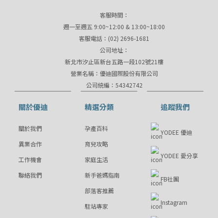
客服時間：
週一至週五 9:00~12:00 & 13:00~18:00
客服電話：(02) 2696-1681
公司地址：
新北市汐止區新台五路一段102號21樓
營業名稱：優迪國際股份有限公司
公司統編：54342742
關於優迪
精選分類
追蹤我們
關於我們
孕產百科
YODEE 優迪
異業合作
育兒攻略
YODEE 愛分享
工作機會
家庭生活
聯絡我們
新手爸媽指南
FB社團
部落客推薦
Instagram
駐站專家