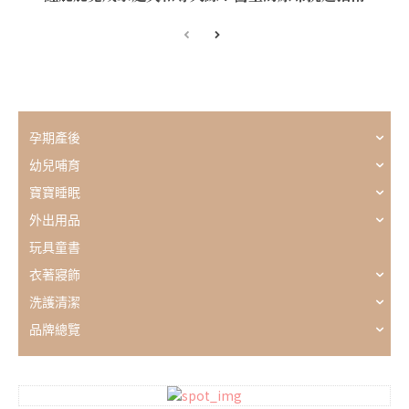
孕期產後
幼兒哺育
寶寶睡眠
外出用品
玩具童書
衣著寢飾
洗護清潔
品牌總覽