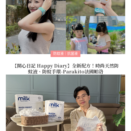
防蚊液｜抗菌液
【開心日記 Happy Diary】全新配方！時尚天然防
蚊液、防蚊手環-Parakito法國帕洛