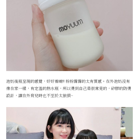
泡奶後瓶呈現的感覺，好好看唷!! 粉粉霧霧的太有質感。在外泡奶沒有
像在家一樣，有定溫的熱水瓶，所以燙到自己是很常見的，矽膠的防燙
設計，讓在外育兒時也不至於太狼狽~