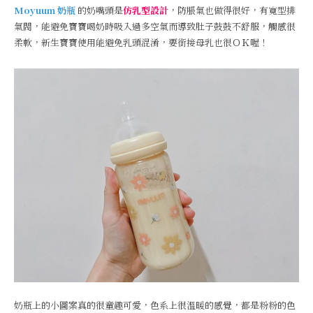
Moyuum 奶瓶
的奶嘴頭是
仿乳型設計
，防脹氣也做得很好，有​​寬型排
氣閥，能避免寶寶喝奶時吸入過多空氣而導致肚子鼓鼓不舒服，觸感很
柔軟，新生寶寶使用能避免乳頭混淆，要銜接母乳也很ＯＫ喔！
奶瓶上的小圖案真的很童趣可愛，色系上很溫暖的感覺，都是粉粉的色