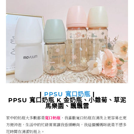
|
PPSU 寬口奶瓶
|
PPSU 寬口奶瓶 K 金奶瓶、小雛菊、草泥
馬樂園、飄飄雲
家中的奶瓶大多數都是
寬口奶瓶
，我喜歡寬口奶瓶在清洗上更容易也更
方便沖泡，生活中的忙碌常常讓我昏頭轉向，我這個懶媽咪就是不想多
花時間在清潔奶瓶上。