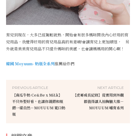
育兒到現在，大多已經駕輕就熟，開始會有很多媽咪問我內心好用的育
兒用品，我覺得好用的育兒用品真的有差唷!會讓育兒上更加順遂， 另
外就是美美育兒用品不只提升媽咪的美感，也會讓媽媽用的開心啊！
韓國 Ｍoyuum- 奶瓶全系列
推薦給你們
PREVIOUS ARTICLE
NEXT ARTICLE
【南瓜牛奶 Ce&Be x MiLk】
【虎哥成長紀錄】從實用到外觀
不只外型好看，也讓你親餵和瓶
都值得讓人拍胸脯大推－
餵一樣自然－MOYUUM 寬口奶
MOYUUM 哺育系列
瓶