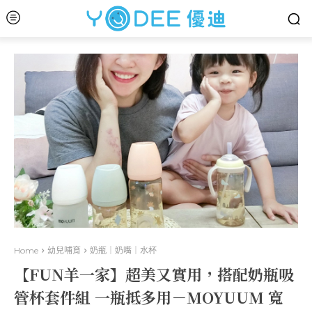
Home
幼兒哺育
奶瓶｜奶嘴｜水杯
【FUN羊一家】超美又實用，搭配奶瓶吸
管杯套件組 一瓶抵多用－MOYUUM 寬