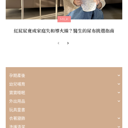
MILK
紅屁屁竟成家庭失和導火線？醫生的尿布挑選指南
孕期產後
幼兒哺育
寶寶睡眠
外出用品
玩具童書
衣著寢飾
洗護清潔