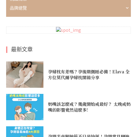
品牌總覽
最新文章
孕婦枕有差嗎？孕後期側睡必備！Elava 全
方位莫代爾孕婦枕開箱分享
奶嘴該怎麼戒？幾歲開始戒最好？ 太晚戒奶
嘴的影響竟然這麼多!
孕期半夜腿抽筋不只是缺鈣！孕期常見腳抽