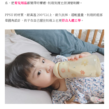
系，把
育兒用品
都變得好療癒~奶瓶刻度也很清楚明瞭。
PPSU 的材質，耐高溫 200℃以上，耐久抗摔、超輕重量，奶瓶的底部
是圓角設計，孩子在自己握住奶瓶上也更
符合人體工學
。