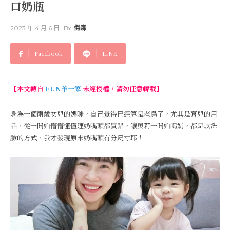
口奶瓶
2023 年 4 月 6 日
BY
傑森
Facebook
LINE
【本文轉自
FUN羊一家
未經授權，請勿任意轉載】
身為一個兩歲女兒的媽咪，自己覺得已經算是老鳥了，尤其是育兒的用
品，從一開始懵懵懂懂連奶嘴頭都買錯，讓奧莉一開始喝奶，都是以洗
臉的方式，我才發現原來奶嘴頭有分尺寸耶！