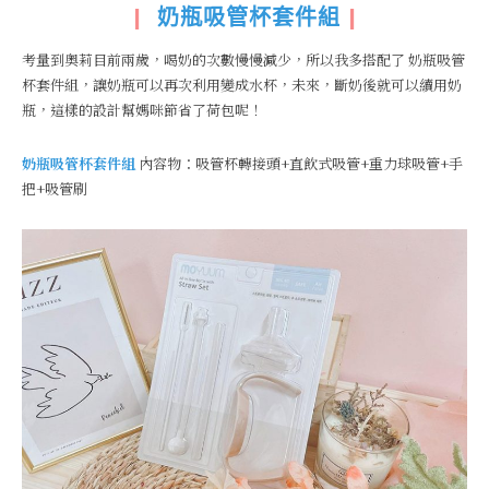
|
奶瓶吸管杯套件組
|
考量到奧莉目前兩歲，喝奶的次數慢慢減少，所以我多搭配了 奶瓶吸管
杯套件組，讓奶瓶可以再次利用變成水杯，未來，斷奶後就可以續用奶
瓶，這樣的設計幫媽咪節省了荷包呢！
奶瓶吸管杯套件組
內容物：吸管杯轉接頭+直飲式吸管+重力球吸管+手
把+吸管刷