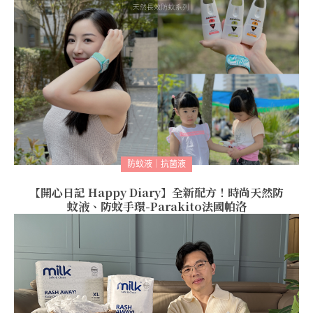
防蚊液｜抗菌液
【開心日記 Happy Diary】全新配方！時尚天然防
蚊液、防蚊手環-Parakito法國帕洛