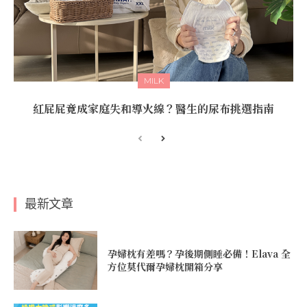
MILK
紅屁屁竟成家庭失和導火線？醫生的尿布挑選指南
最新文章
孕婦枕有差嗎？孕後期側睡必備！Elava 全
方位莫代爾孕婦枕開箱分享