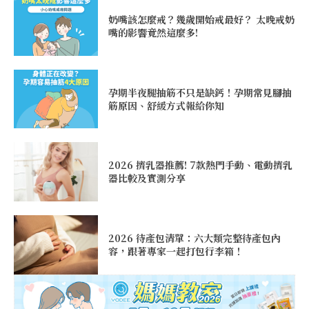
奶嘴該怎麼戒？幾歲開始戒最好？ 太晚戒奶
嘴的影響竟然這麼多!
孕期半夜腿抽筋不只是缺鈣！孕期常見腳抽
筋原因、舒緩方式報給你知
2026 擠乳器推薦! 7款熱門手動、電動擠乳
器比較及實測分享
2026 待產包清單：六大類完整待產包內
容，跟著專家一起打包行李箱！