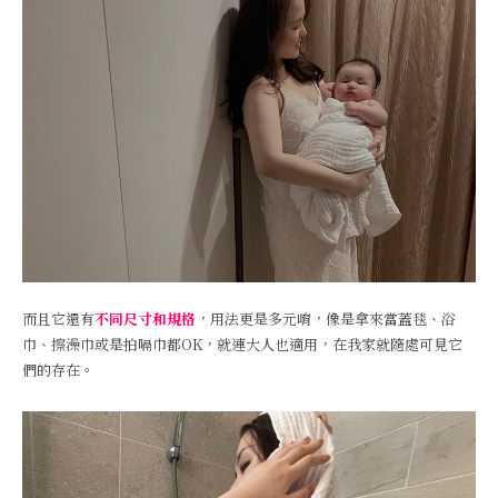
而且它還有
不同尺寸和規格
，用法更是多元唷，像是拿來當蓋毯、浴
巾、擦澡巾或是拍嗝巾都OK，就連大人也適用，在我家就隨處可見它
們的存在。