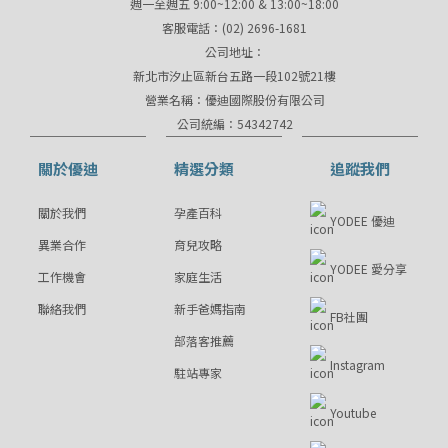
週一至週五 9:00~12:00 & 13:00~18:00
客服電話：(02) 2696-1681
公司地址：
新北市汐止區新台五路一段102號21樓
營業名稱：優迪國際股份有限公司
公司統編：54342742
關於優迪
精選分類
追蹤我們
關於我們
孕產百科
YODEE 優迪
異業合作
育兒攻略
YODEE 愛分享
工作機會
家庭生活
聯絡我們
新手爸媽指南
FB社團
部落客推薦
Instagram
駐站專家
Youtube