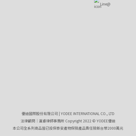
Line@
優迪國際股份有限公司 | YODEE INTERNATIONAL CO., LTD
法律顧問｜瀛睿律師事務所 Copyright 2022 © YODEE優迪
本公司全系列商品皆已投保泰安產物保險產品責任險新台幣2000萬元