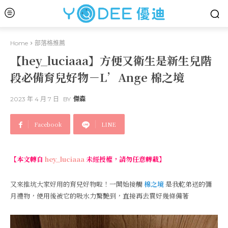
Home
部落格推薦
【hey_luciaaa】方便又衛生是新生兒階
段必備育兒好物－L’Ange 棉之境
2023 年 4 月 7 日
BY
傑森
Facebook
LINE
【本文轉自
hey_luciaaa
未經授權，請勿任意轉載】
又來推坑大家好用的育兒好物啦！一開始接觸
棉之境
是我乾弟送的彌
月禮物，使用後被它的吸水力驚艷到，直接再去買好幾條備著