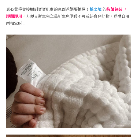
真心覺得會接觸到寶寶肌膚的東西爸媽要慎選！
棉之境
的
抗菌包裝 ，
即開即用
，方便又衛生完全是新生兒階段不可或缺育兒好物，送禮自用
兩相宜呀！