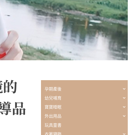
境的
孕期產後
幼兒哺育
領導品
寶寶睡眠
外出用品
玩具童書
衣著寢飾