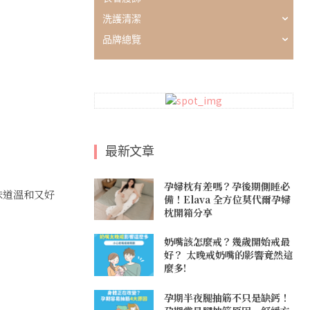
洗護清潔
品牌總覽
最新文章
孕婦枕有差嗎？孕後期側睡必
味道溫和又好
備！Elava 全方位莫代爾孕婦
枕開箱分享
奶嘴該怎麼戒？幾歲開始戒最
好？ 太晚戒奶嘴的影響竟然這
麼多!
孕期半夜腿抽筋不只是缺鈣！