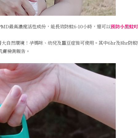
MD最高濃度活性成份，能長效防蚊6-10小時，還可以
預防小黑蚊
大自然環境！孕媽咪、幼兒及蠶豆症皆可使用。其中6hr及8hr防蚊
肌膚檢測報告。