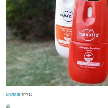
防蚊噴霧
有三款：