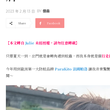
BY
傑森
2023 年 2 月 13 日
Share
Facebook
【本文轉自
Julie
未經授權，請勿任意轉載】
只要夏天一到，出門就是會轉角遇到蚊蟲，而我本身就是個
行走
今年用到歐洲第一大防蚊品牌
ParaKito 法國帕洛
讓我非常驚艷
聞～