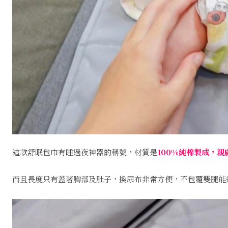
這款舒眠包巾有睡過夜神器的稱號，材質是
100%純棉製成，
而且長度只有蓋著胸部及肚子，換尿布非常方便，不包覆雙腿能