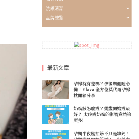
洗護清潔
品牌總覽
最新文章
孕婦枕有差嗎？孕後期側睡必
備！Elava 全方位莫代爾孕婦
枕開箱分享
奶嘴該怎麼戒？幾歲開始戒最
好？ 太晚戒奶嘴的影響竟然這
麼多!
孕期半夜腿抽筋不只是缺鈣！