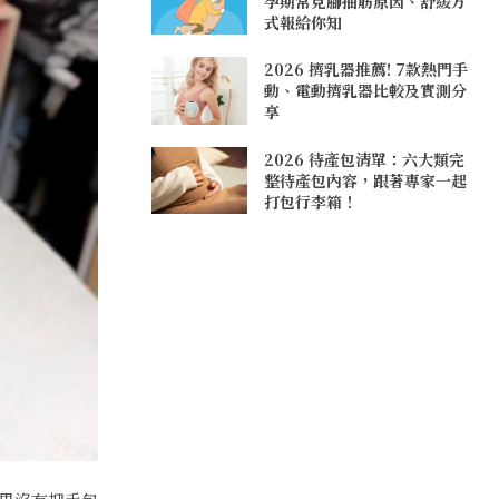
孕期常見腳抽筋原因、舒緩方
式報給你知
2026 擠乳器推薦! 7款熱門手
動、電動擠乳器比較及實測分
享
2026 待產包清單：六大類完
整待產包內容，跟著專家一起
打包行李箱！