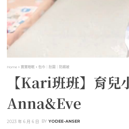
Home
寶寶睡眠
包巾｜肚圍｜防踢被
【Kari班班】育
Anna&Eve
BY
YODEE-ANSER
2023 年 6 月 6 日