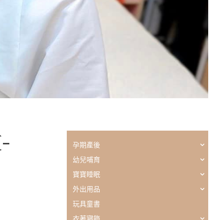
-
孕期產後
幼兒哺育
寶寶睡眠
外出用品
玩具童書
衣著寢飾