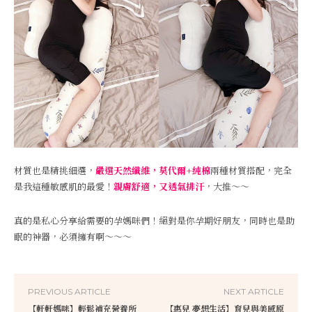
材質也是精挑細選，
嚴選天然纖維，莫代爾+純棉
兩種材質搭配，完全
是我這種敏感肌的最愛！
親膚舒適，又透氣排汗
，大推～～
真的是私心分享給需要的孕媽咪們！絕對是你孕期好朋友，同時也是助
眠的神器，必須擁有啊～～～
PREVIOUS ARTICLE
NEXT ARTICLE
【軒軒媽咪】輕鬆補充營養所
【惠兒 夢想生活】育兒與美感原