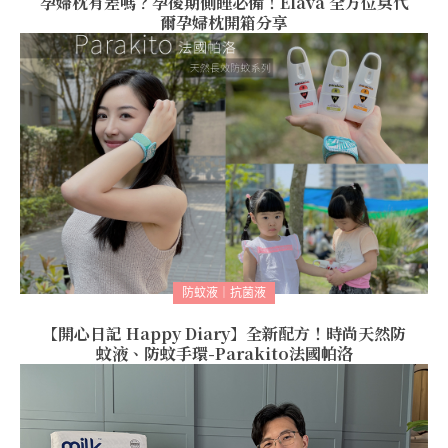
孕婦枕有差嗎？孕後期側睡必備！Elava 全方位莫代
爾孕婦枕開箱分享
防蚊液｜抗菌液
【開心日記 Happy Diary】全新配方！時尚天然防
蚊液、防蚊手環-Parakito法國帕洛