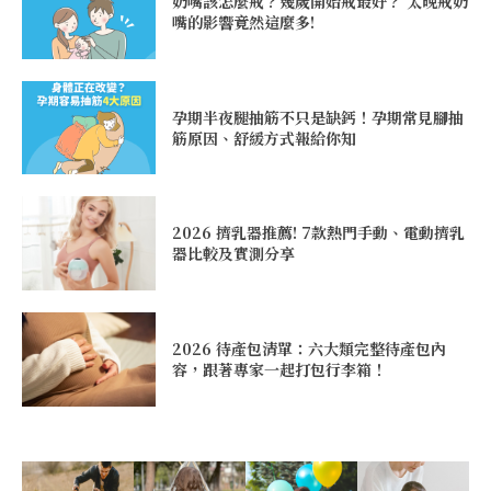
奶嘴該怎麼戒？幾歲開始戒最好？ 太晚戒奶
嘴的影響竟然這麼多!
孕期半夜腿抽筋不只是缺鈣！孕期常見腳抽
筋原因、舒緩方式報給你知
2026 擠乳器推薦! 7款熱門手動、電動擠乳
器比較及實測分享
2026 待產包清單：六大類完整待產包內
容，跟著專家一起打包行李箱！