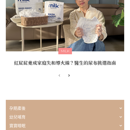
MILK
紅屁屁竟成家庭失和導火線？醫生的尿布挑選指南
孕期產後
幼兒哺育
寶寶睡眠