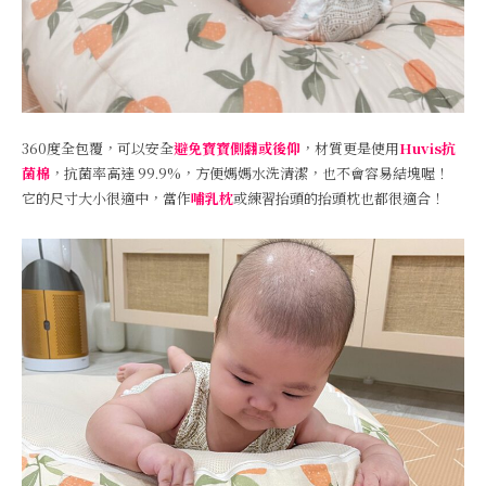
360度全包覆，可以安全
避免寶寶側翻或後仰
，材質更是使用
Huvis抗
菌棉
，抗菌率高達 99.9%，方便媽媽水洗清潔，也不會容易結塊喔！
它的尺寸大小很適中，當作
哺乳枕
或練習抬頭的抬頭枕也都很適合！