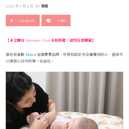
2023 年 3 月 6 日
BY
傑森
Facebook
LINE
【本文轉自
Queenie Tsai
未經授權，請勿任意轉載】
最近很喜歡
Elava
這個寶寶品牌，材質和設計完全擄獲我的心，直接可
以頒發心目中的第一名給他。