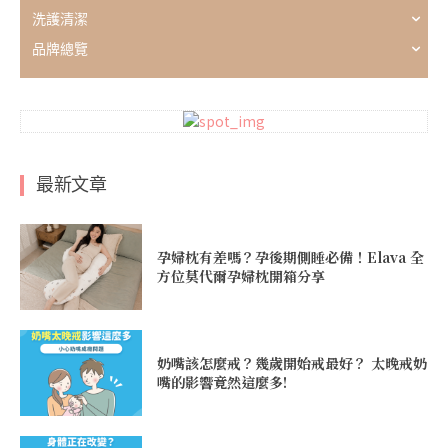
洗護清潔
品牌總覽
最新文章
孕婦枕有差嗎？孕後期側睡必備！Elava 全
方位莫代爾孕婦枕開箱分享
奶嘴該怎麼戒？幾歲開始戒最好？ 太晚戒奶
嘴的影響竟然這麼多!