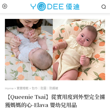
Home
寶寶睡眠
包巾｜肚圍｜防踢被
【Queenie Tsai】從實用度到外型完全擄
獲媽媽的心-Elava 嬰幼兒用品