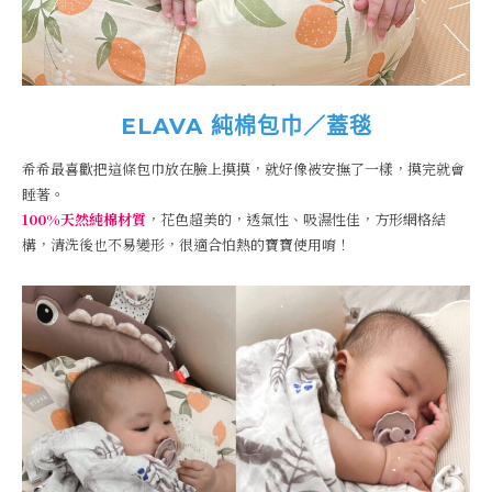
ELAVA 純棉包巾／蓋毯
希希最喜歡把這條包巾放在臉上摸摸，就好像被安撫了一樣，摸完就會
睡著。
100%天然純棉材質
，花色超美的，透氣性、吸濕性佳，方形網格結
構，清洗後也不易變形，很適合怕熱的寶寶使用唷！