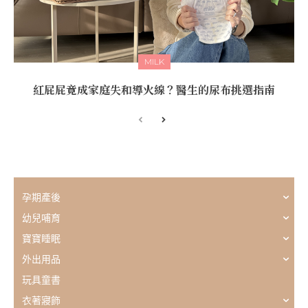
MILK
紅屁屁竟成家庭失和導火線？醫生的尿布挑選指南
孕期產後
幼兒哺育
寶寶睡眠
外出用品
玩具童書
衣著寢飾