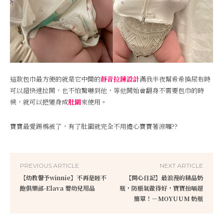
這款包巾最方便的就是它中間的
靜音拉鍊設計
滿我半夜幫希希換尿布時
可以超快速拉開，也不怕驚嚇到他，等他開始會翻身不需要包巾的時
候，就可以把變身成
肚圍
來使用。
寶寶最愛踢棉被了，有了肚圍就完全不用擔心寶寶著涼囉??
PREVIOUS ARTICLE
NEXT ARTICLE
【幼教馨予winnie】不再是睡不
【開心日記】最浪漫的精品奶
飽俱樂部-Elava 嬰幼兒用品
瓶，防脹氣做得好，寶寶拍嗝超
簡單！－MOYUUM 奶瓶