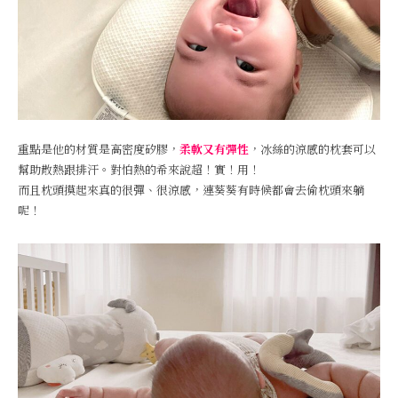
重點是他的材質是高密度矽膠，
柔軟又有彈性
，冰絲的涼感的枕套可以
幫助散熱跟排汗。對怕熱的希來說超！實！用！
而且枕頭摸起來真的很彈、很涼感，連葵葵有時候都會去偷枕頭來躺
呢！