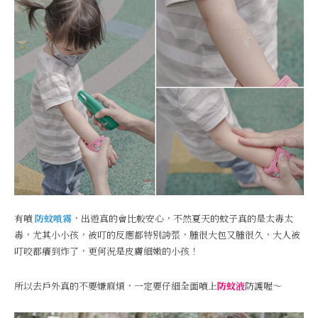
有噴
防蚊噴霧
，出遊真的會比較安心，不然夏天的蚊子真的是太毒太
毒，尤其小小孩，被叮的反應都特別誇張，腫很大包又腫很久，大人被
叮咬都癢到炸了，更何況是皮膚細嫩的小孩！
所以去戶外真的不要嫌麻煩，一定要仔細全面噴上
防蚊液
防護喔～