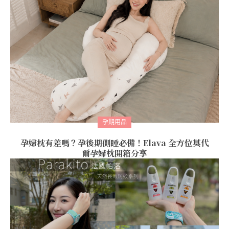
孕期用品
孕婦枕有差嗎？孕後期側睡必備！Elava 全方位莫代
爾孕婦枕開箱分享