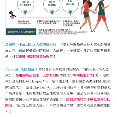
法國帕洛 ParaKito 天然防蚊系列
，主要原理就是遮蔽掉人體相關嗅覺
混合物，這品牌是歐洲防蚊第一大品牌，很多雜誌、社群媒體都有報導
過，可說
是歐洲防蚊領導品牌
唷！！
ParaKito法國帕洛
不同於含有化學物質的防蚊液，而採用100%天然
成分，選
用國際認證唯一天然有效
的防蚊成分
檸檬桉醇(PMD)
。防蚊
成分是是PMD-Citrepel®75，是市面上唯一擁有這麼高濃度PMD的防
蚊活性成分，結合ClayCell-Complex專利技術，使用礦物和植物纖維
作為黏合劑，能夠減少防蚊活性物質滲入皮膚，完全沒有使用容易引起
過敏的酒精以及界面活性劑來穩定配方，
防蚊效果完全不輸化學成分防
蚊液
，而且安全性還大提升，所以更適合孕婦、嬰幼兒或是肌膚敏感的
人！