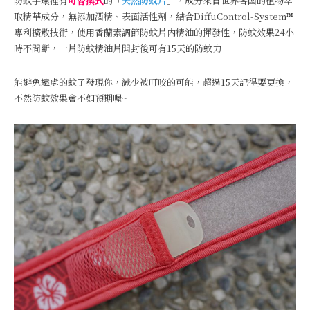
防蚊手環裡有
可替換式
的「
天然防蚊片
」，成分來自世界各國的植物萃
取精華成分，無添加酒精、表面活性劑，結合DiffuControl-System™
專利擴散技術，使用香蘭素調節防蚊片內精油的揮發性，防蚊效果24小
時不間斷，一片防蚊精油片開封後可有15天的防蚊力
能避免遠處的蚊子發現你，減少被叮咬的可能，超過15天記得要更換，
不然防蚊效果會不如預期喔~