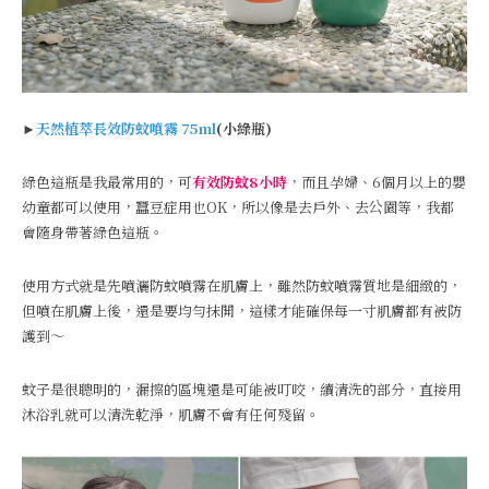
►
天然植萃長效防蚊噴霧 75ml
(小綠瓶)
綠色這瓶是我最常用的，可
有效防蚊8小時
，而且孕婦、6個月以上的嬰
幼童都可以使用，蠶豆症用也OK，所以像是去戶外、去公園等，我都
會隨身帶著綠色這瓶。
使用方式就是先噴灑防蚊噴霧在肌膚上，雖然防蚊噴霧質地是細緻的，
但噴在肌膚上後，還是要均勻抹開，這樣才能確保每一寸肌膚都有被防
護到～
蚊子是很聰明的，漏擦的區塊還是可能被叮咬，續清洗的部分，直接用
沐浴乳就可以清洗乾淨，肌膚不會有任何殘留。