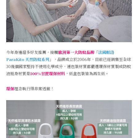
今年身邊超多好友推薦，接觸
歐洲第一大防蚊品牌
「
法國帕洛
ParaKito 天然防蚊系列
」，品牌成立於2006年，目前已經銷售至全球
30幾個國家堅持不使用化學成分，連包裝材質都嚴選環保材質製成防蚊
液瓶身材質是
100%甘蔗環保材料
，紙盒包裝皆為再生紙。
環保
理念執行得非常透徹！