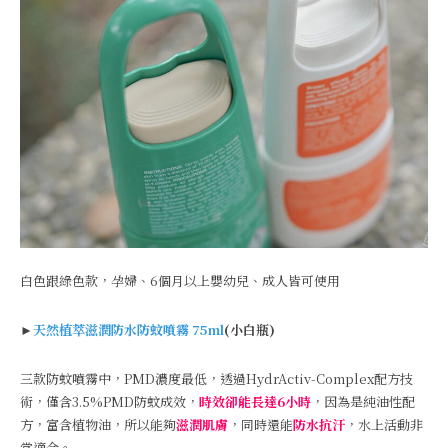
白色跟綠色款，孕婦、6個月以上嬰幼兒、成人皆可使用
►
天然植萃滋潤防水防蚊噴霧 75ml
(小白瓶)
三款防蚊噴霧中，PMD濃度最低，透過HydrActiv-Complex配方技
術，僅含3.5%PMD防蚊成效，
時效卻能長達6小時
，因為是純油性配
方，富含植物油，所以能夠
滋潤肌膚
，同時還能
防水抗汗
，水上活動非
常適合。