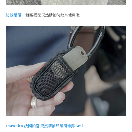
防蚊吊環
一樣要搭配天然精油防蚊片使用喔~
ParaKito
法國帕洛
天然精油紓緩滾珠露 5ml