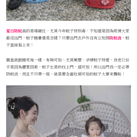
夏日防蚊
真的是場硬仗，尤其今年蚊子特別毒，不知道是因為疫情大家
都沒出門，蚊子餓暈還是怎樣？只要出門去戶外沒有立刻擦
防蚊液
，蚊
子直接黏上來！
簡直就跟餓死鬼一樣，有夠可怕，尤其嫩嬰、孕婦蚊子特愛，我老公似
乎是因為體質因素，蚊子也是秒找上門，超可怕！所以出門我一定必帶
防蚊液，而且不只帶一瓶，就是要全面杜絕可怕的蚊子大軍來襲啦！