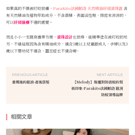
如果真的不慎被叮咬很癢，
ParaKito法國帕洛
天然精油紓緩滾珠露
含
有天然精油及植物萃取成分，不含酒精、表面活性劑，擦起來涼涼的，
可以
紓緩搔癢
不適的感覺。
而且小小一支隨身攜帶方便，
滾珠設計
也很棒，能精準塗在被叮咬的地
方，不過這瓶因為含有精油成分，適合3歲以上兒童跟成人，孕婦以及3
歲以下嬰幼兒不適合，蠶豆症也不適合唷~
PREVIOUS ARTICLE
NEXT ARTICLE
當媽後的眼淚-產後落髮
【Melody】顛覆對防液蚊的刻
板印象-Parakito法國帕洛 歐洲
防蚊領導品牌
相關文章