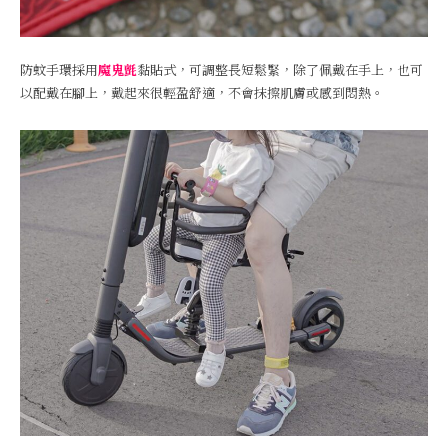
防蚊手環採用
魔鬼氈
黏貼式，可調整長短鬆緊，除了佩戴在手上，也可
以配戴在腳上，戴起來很輕盈舒適，不會抹擦肌膚或感到悶熱。