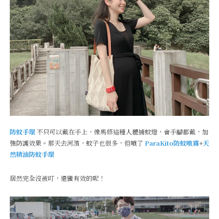
防蚊手環
不只可以戴在手上，像馬修這種人體捕蚊燈，會手腳都戴，加
強防護效果。那天去河濱，蚊子也很多，但噴了
ParaKito防蚊噴霧
+
天
然精油防蚊手環
居然完全沒被叮，還蠻有效的呢！