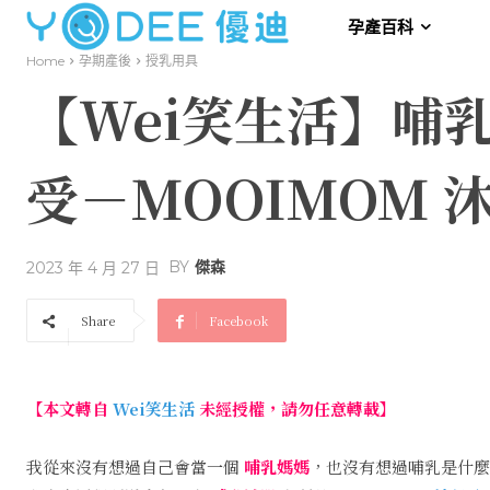
孕產百科
Home
孕期產後
授乳用具
【Wei笑生活】哺
受－MOOIMOM 
BY
傑森
2023 年 4 月 27 日
Share
Facebook
【本文轉自
Wei笑生活
未經授權，請勿任意轉載】
我從來沒有想過自己會當一個
哺乳媽媽
，也沒有想過哺乳是什麼