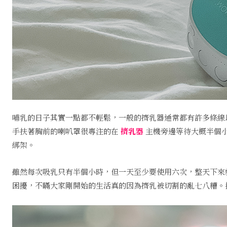
哺乳的日子其實一點都不輕鬆，一般的擠乳器通常都有許多條線以
手扶著胸前的喇叭罩很專注的在
擠乳器
主機旁邊等待大概半個
綁架。
雖然每次吸乳只有半個小時，但一天至少要使用六次，整天下來
困擾，不瞞大家剛開始的生活真的因為擠乳被切割的亂七八糟。