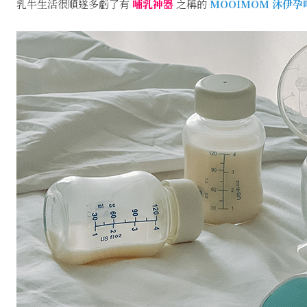
乳牛生活很順遂多虧了有
哺乳神器
之稱的
MOOIMOM 沐伊孕