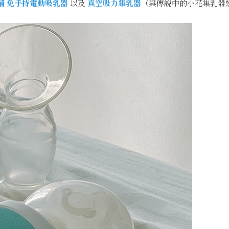
哺
免手持電動吸乳器
以及
真空吸力集乳器
（與傳說中的小花集乳器