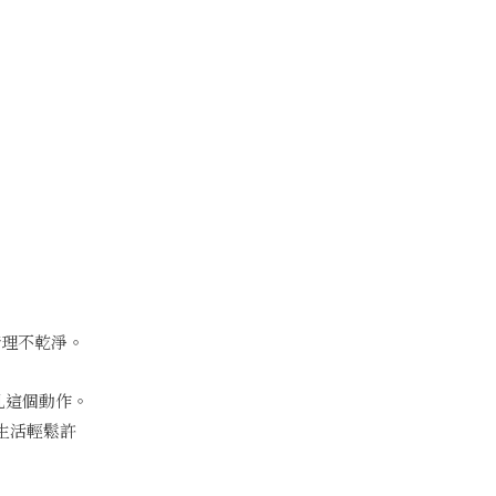
清理不乾淨。
乳這個動作。
生活輕鬆許