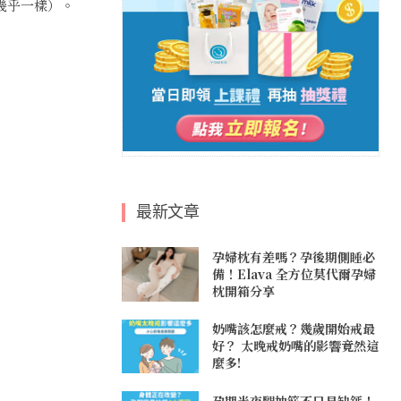
幾乎一樣）。
最新文章
孕婦枕有差嗎？孕後期側睡必
備！Elava 全方位莫代爾孕婦
枕開箱分享
奶嘴該怎麼戒？幾歲開始戒最
好？ 太晚戒奶嘴的影響竟然這
麼多!
孕期半夜腿抽筋不只是缺鈣！