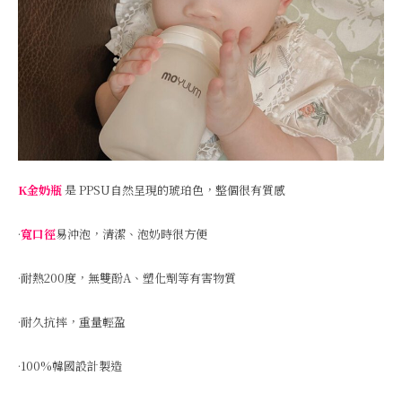
K金奶瓶
是 PPSU自然呈現的琥珀色，整個很有質感
·
寬口徑
易沖泡，清潔、泡奶時很方便
·耐熱200度，無雙酚A、塑化劑等有害物質
·耐久抗摔，重量輕盈
·100%韓國設計製造