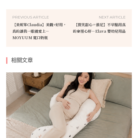
PREVIOUS ARTICLE
NEXT ARTICLE
【美妮笨Claudia】美觀+好用，
【微笑甜心〃維尼】不早點用真
真的讓我一眼就愛上－
的會捶心肝－Elava 嬰幼兒用品
MOYUUM 寬口奶瓶
相關文章