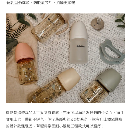
·仿乳型奶嘴頭，防脹氣設計，拍嗝更順暢
重點是造型真的太可愛又有質感，完全可以滿足媽咪們的少女心，而且
實用上也一點都不遜色，除了最經典的K金奶瓶外，還有印上療癒圖形
的設計款飄飄雲、草泥馬樂園跟小雛菊三種款式可以選擇！