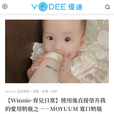
Home
幼兒哺育
奶瓶｜奶嘴｜水杯
【Winnie·育兒日常】使用後直接榮升我
的愛用奶瓶之一－MOYUUM 寬口奶瓶