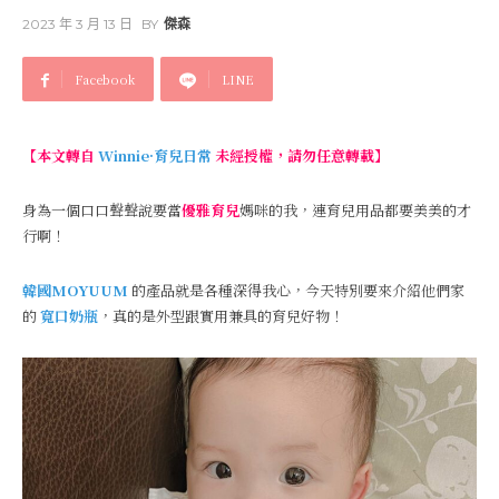
2023 年 3 月 13 日
BY
傑森
Facebook
LINE
【本文轉自
Winnie·育兒日常
未經授權，請勿任意轉載】
身為一個口口聲聲說要當
優雅育兒
媽咪的我，連育兒用品都要美美的才
行啊！
韓國MOYUUM
的產品就是各種深得我心，今天特別要來介紹他們家
的
寬口奶瓶
，真的是外型跟實用兼具的育兒好物！