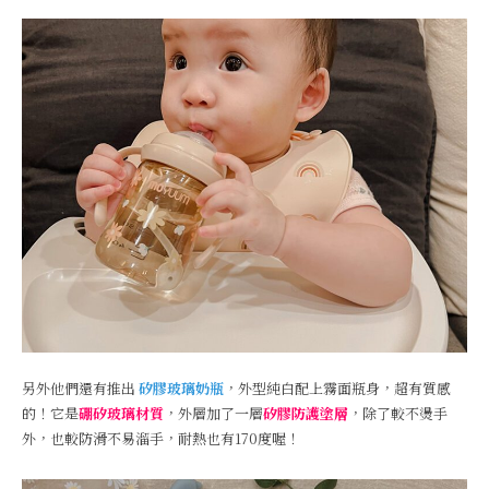
另外他們還有推出
矽膠玻璃奶瓶
，外型純白配上霧面瓶身，超有質感
的！它是
硼矽玻璃材質
，外層加了一層
矽膠防護塗層
，除了較不燙手
外，也較防滑不易溜手，耐熱也有170度喔！