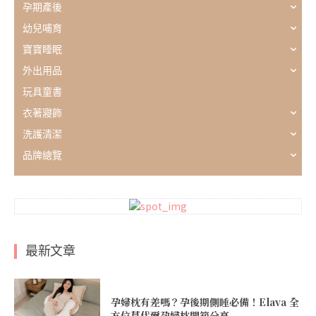
孕期產後
幼兒哺育
寶寶睡眠
外出用品
玩具童書
衣著寢飾
洗護清潔
品牌總覽
最新文章
孕婦枕有差嗎？孕後期側睡必備！Elava 全
方位莫代爾孕婦枕開箱分享