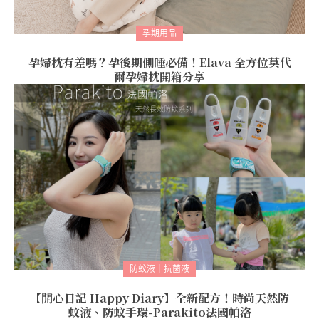
孕期用品
孕婦枕有差嗎？孕後期側睡必備！Elava 全方位莫代
爾孕婦枕開箱分享
防蚊液｜抗菌液
【開心日記 Happy Diary】全新配方！時尚天然防
蚊液、防蚊手環-Parakito法國帕洛