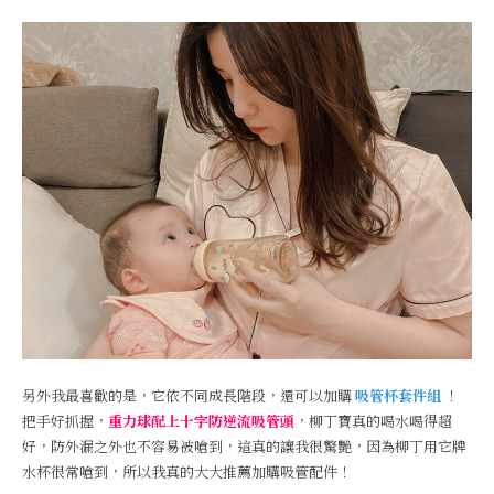
另外我最喜歡的是，它依不同成長階段，還可以加購
吸管杯套件組
！
把手好抓握，
重力球配上十字防逆流吸管頭
，柳丁寶真的喝水喝得超
好，防外漏之外也不容易被嗆到，這真的讓我很驚艷，因為柳丁用它牌
水杯很常嗆到，所以我真的大大推薦加購吸管配件！