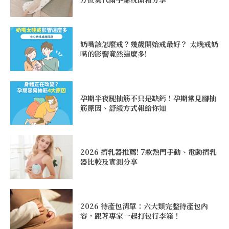
奶嘴該怎麼戒？幾歲開始戒最好？ 太晚戒奶
嘴的影響竟然這麼多!
孕期半夜腿抽筋不只是缺鈣！孕期常見腳抽
筋原因、舒緩方式報給你知
2026 擠乳器推薦! 7款熱門手動、電動擠乳
器比較及實測分享
2026 待產包清單：六大類完整待產包內
容，跟著專家一起打包行李箱！