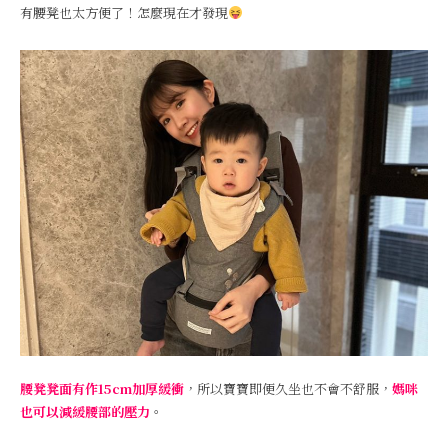
有腰凳也太方便了！怎麼現在才發現
腰凳凳面有作15cm加厚緩衝
，所以寶寶即便久坐也不會不舒服，
媽咪
也可以減緩腰部的壓力
。