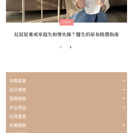
MILK
紅屁屁竟成家庭失和導火線？醫生的尿布挑選指南
孕期產後
幼兒哺育
寶寶睡眠
外出用品
玩具童書
衣著寢飾