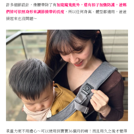
許多細節設計，像腰帶除了有
加寬魔鬼氈外，還有扣子加強防護，爸媽
們皆可依照身形來調節揹帶的長度
，所以任何身高、體型都適用，爸爸
揹起來也沒問題～
承重力更不用擔心～可以使用到寶寶36個月的唷！而且用久之後才覺得