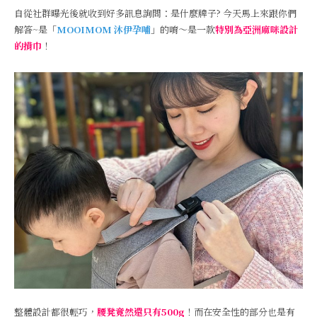
自從社群曝光後就收到好多訊息詢問：是什麼牌子? 今天馬上來跟你們
解答~是「
MOOIMOM 沐伊孕哺
」的唷～是一款
特別為亞洲麻咪設計
的揹巾
！
整體設計都很輕巧，
腰凳竟然還只有500g
！而在安全性的部分也是有