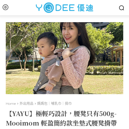
Home
外出用品
媽媽包｜哺乳巾｜揹巾
【YAYU】極輕巧設計，腰凳只有500g-
Mooimom 輕盈簡約款坐墊式腰凳揹帶