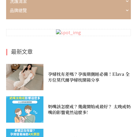
洗護清潔
品牌總覽
最新文章
孕婦枕有差嗎？孕後期側睡必備！Elava 全
方位莫代爾孕婦枕開箱分享
奶嘴該怎麼戒？幾歲開始戒最好？ 太晚戒奶
嘴的影響竟然這麼多!