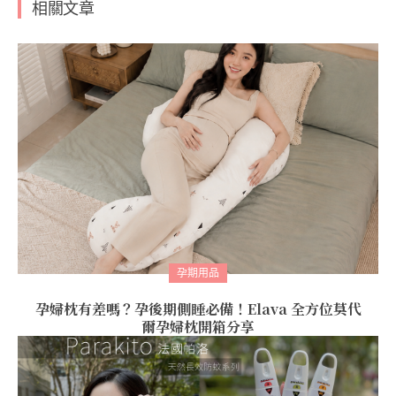
相關文章
孕期用品
孕婦枕有差嗎？孕後期側睡必備！Elava 全方位莫代
爾孕婦枕開箱分享