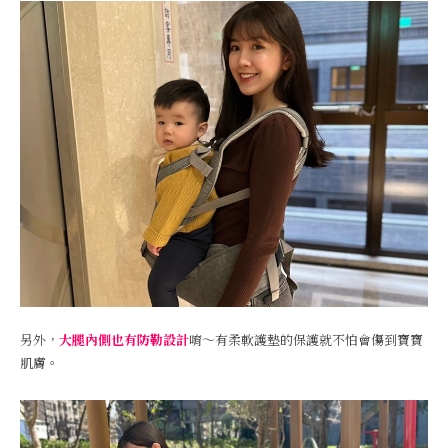
另外，
大腿內側也有防勒設計
唷～有柔軟護墊的保護就不怕會傷到寶寶
肌膚。