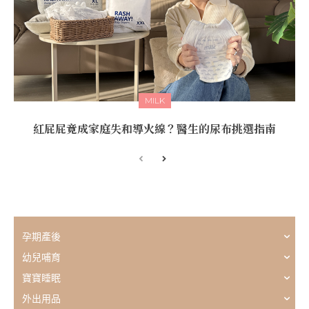
MILK
紅屁屁竟成家庭失和導火線？醫生的尿布挑選指南
孕期產後
幼兒哺育
寶寶睡眠
外出用品