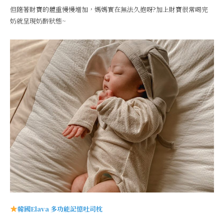
但隨著財寶的體重慢慢增加，媽媽實在無法久抱呀?加上財寶很常喝完
奶就呈現奶醉狀態~
韓國Elava 多功能記憶吐司枕