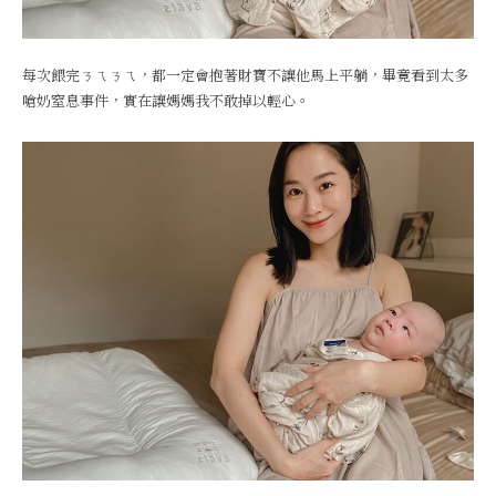
每次餵完ㄋㄟㄋㄟ，都一定會抱著財寶不讓他馬上平躺，畢竟看到太多
嗆奶窒息事件，實在讓媽媽我不敢掉以輕心。