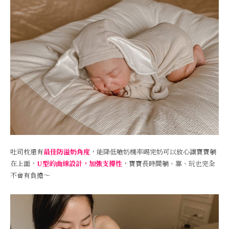
吐司枕還有
最佳防溢奶角度
，能降低嗆奶機率喝完奶可以放心讓寶寶躺
在上面，
U型的曲線設計，加強支撐性
，寶寶長時間躺、靠、玩也完全
不會有負擔～