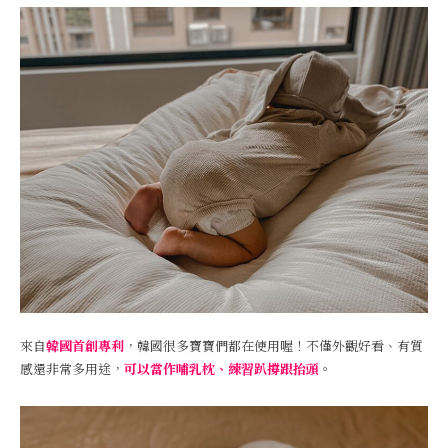
來自
韓國首創專利
，韓國很多寶寶們都在使用喔！不僅外觀好看、有質
感還非常多用途，
可以當作哺乳枕、練習趴撐跟抬頭
。