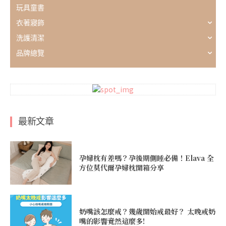
玩具童書
衣著寢飾
洗護清潔
品牌總覽
最新文章
孕婦枕有差嗎？孕後期側睡必備！Elava 全
方位莫代爾孕婦枕開箱分享
奶嘴該怎麼戒？幾歲開始戒最好？ 太晚戒奶
嘴的影響竟然這麼多!