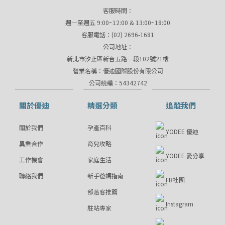
客服時間：
週一至週五 9:00~12:00 & 13:00~18:00
客服電話：(02) 2696-1681
公司地址：
新北市汐止區新台五路一段102號21樓
營業名稱：優迪國際股份有限公司
公司統編：54342742
關於優迪
精選分類
追蹤我們
關於我們
孕產百科
YODEE 優迪
異業合作
育兒攻略
YODEE 愛分享
工作機會
家庭生活
聯絡我們
新手爸媽指南
FB社團
部落客推薦
Instagram
駐站專家