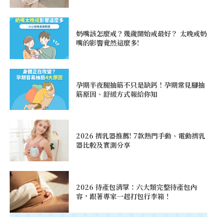
奶嘴該怎麼戒？幾歲開始戒最好？ 太晚戒奶
嘴的影響竟然這麼多!
孕期半夜腿抽筋不只是缺鈣！孕期常見腳抽
筋原因、舒緩方式報給你知
2026 擠乳器推薦! 7款熱門手動、電動擠乳
器比較及實測分享
2026 待產包清單：六大類完整待產包內
容，跟著專家一起打包行李箱！