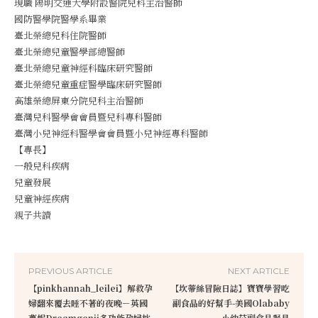
現職 陽明交通大學附設醫院兒科主治醫師
國防醫學院醫學系畢業
臺北榮總兒科住院醫師
臺北榮總兒童醫學部總醫師
臺北榮總兒童神經科臨床研究醫師
臺北榮總兒童重症醫學臨床研究醫師
高雄榮總屏東分院兒科主治醫師
臺灣兒科醫學會會員暨兒科專科醫師
臺灣小兒神經科醫學會會員暨小兒神經專科醫師
【專長】
一般兒科疾病
兒童發展
兒童神經疾病
親子共讀
PREVIOUS ARTICLE
NEXT ARTICLE
【pinkhannah_leilei】解救孕
【坎蒂絲冒險日誌】寶寶學習吃
婦翻來覆去睡不著的夜晚－英國
副食品的好幫手-美國Olababy
夢妮Dreamgenii多功能孕婦枕
小幼苗副食品餐具