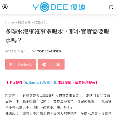
Home
育兒攻略
兒童成長
多喝水沒事沒事多喝水，那小寶寶需要喝
水嗎？
2022 年 3 月 1 日
BY
YODEE-ANSER
Facebook
LINE
【本文轉自
Dr. Sandy的醫事手札
未經授權，請勿任意轉載】
門診來了一對母女帶著出生2個月大的寶寶來看診。一走進門看母女倆
面色不佳，我不動聲色地問：「寶寶怎麼啦？」女兒搶先說：「我媽覺
得小孩水喝太少。明明小孩就不用喝水呀！」
媽媽說：「哪有人不用喝水的？每個人都要喝啊！多喝水沒事，沒事多