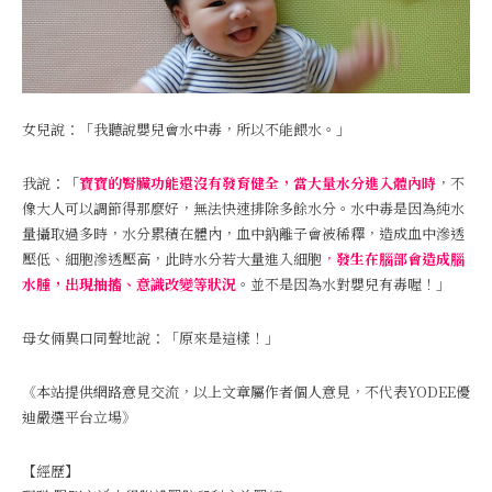
女兒說：「我聽說嬰兒會水中毒，所以不能餵水。」
我說：「
寶寶的腎臟功能還沒有發育健全，當大量水分進入體內時
，不
像大人可以調節得那麼好，無法快速排除多餘水分。水中毒是因為純水
量攝取過多時，水分累積在體內，血中鈉離子會被稀釋，造成血中滲透
壓低、細胞滲透壓高，此時水分若大量進入細胞
，
發生在腦部會造成腦
水腫，出現抽搐、意識改變等狀況
。並不是因為水對嬰兒有毒喔！」
母女倆異口同聲地說：「原來是這樣！」
《本站提供網路意見交流，以上文章屬作者個人意見，不代表YODEE優
迪嚴選平台立場》
【經歷】