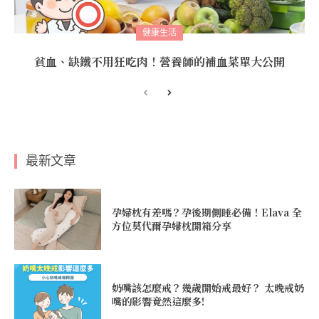
健康生活
貧血、缺鐵不用狂吃肉！營養師的補血菜單大公開
最新文章
孕婦枕有差嗎？孕後期側睡必備！Elava 全
方位莫代爾孕婦枕開箱分享
奶嘴該怎麼戒？幾歲開始戒最好？ 太晚戒奶
嘴的影響竟然這麼多!