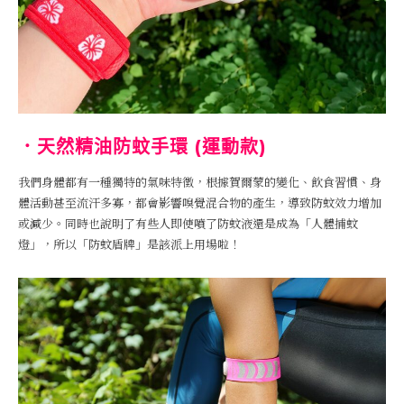
．天然精油防蚊手環 (運動款)
我們身體都有一種獨特的氣味特徵，根據賀爾蒙的變化、飲食習慣、身
體活動甚至流汗多寡，都會影響嗅覺混合物的產生，導致防蚊效力增加
或減少。同時也說明了有些人即使噴了防蚊液還是成為「人體捕蚊
燈」，所以「防蚊盾牌」是該派上用場啦！