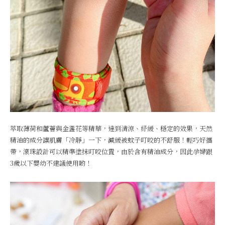
萃取薄荷和蘆薈與金盞花等精華，達到清涼、紓緩、穩定的效果，天然
精油的成分讓肌膚「冷靜」一下，減緩被蚊子叮咬的不舒服！輕巧好攜
帶，滾珠設計可以精準塗抹叮咬位置，由於含有精油成分，因此孕婦跟
3歲以下嬰幼不建議使用喲！