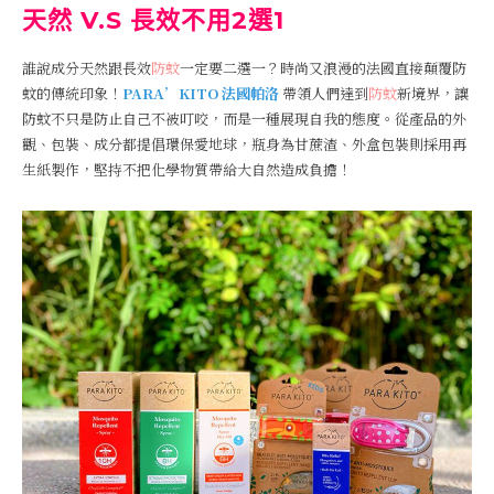
天然 V.S 長效不用2選1
誰說成分天然跟長效
防蚊
一定要二選一？時尚又浪漫的法國直接顛覆防
蚊的傳統印象！
PARA’KITO 法國帕洛
帶領人們達到
防蚊
新境界，讓
防蚊不只是防止自己不被叮咬，而是一種展現自我的態度。從產品的外
觀、包裝、成分都提倡環保愛地球，瓶身為甘蔗渣、外盒包裝則採用再
生紙製作，堅持不把化學物質帶給大自然造成負擔！