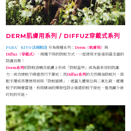
DERM肌膚用系列 / DIFFUZ穿戴式系列
PARA’KITO 法國帕洛
分為兩種系列：
Derm（肌膚用）
與
Diffuz（穿戴式）
，兩種不同的防蚊方式，一起使用才能達到最全面的
防護效果！
Derm系列
的防蚊液噴在肌膚上形成「防蚊盔甲」成為最有效的防護
力，成功使蚊子繞道而行不靠近；而
Diffuz系列
的天然精油防蚊片，搭
配手環或吊環使用如同「防蚊盾牌」，遮蓋人體氣位與二氧化碳，感擾
蚊子的嗅覺雷達，利用精油的揮發性防止遠處的蚊子接近，進而減少被
叮咬的可能。