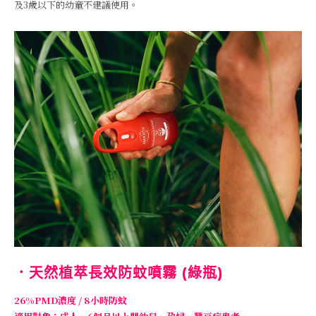
及3歲以下的幼童不建議使用。
．天然植萃長效防蚊噴霧 (綠瓶)
26%PMD濃度 / 8小時防蚊