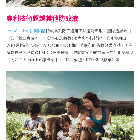
專利技術超越其他防蚊液
Para’Kito 法國帕洛
防蚊系列除了選用天然植物萃取，團隊還擁有自
己的「獨立實驗室」，費盡心思研發3項專利科技技術，並且使用由
WHO引進的 ARM-IN-CAGE TEST 進行系統化的防蚊效果測試，唯有
超越自己才能使得PMD（檸檬桉醇）防蚊效果不輸市面上其他化學產品
（例如：Picaridin 派卡瑞丁、DEET敵避、IR3535伊默寧）等。