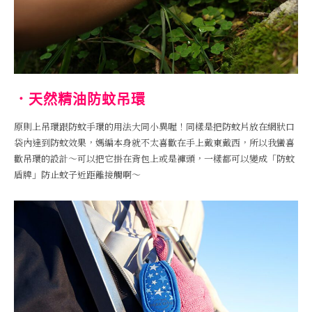
．天然精油防蚊吊環
原則上吊環跟防蚊手環的用法大同小異喔！同樣是把防蚊片放在網狀口
袋內達到防蚊效果，媽編本身就不太喜歡在手上戴東戴西，所以我蠻喜
歡吊環的設計～可以把它掛在背包上或是褲頭，一樣都可以變成「防蚊
盾牌」防止蚊子近距離接觸啊～