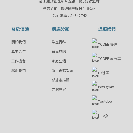
新北市汐止區新台五路一段102號21樓
營業名稱：優迪國際股份有限公司
公司統編：54342742
關於優迪
精選分類
追蹤我們
關於我們
孕產百科
YODEE 優迪
異業合作
育兒攻略
YODEE 愛分享
工作機會
家庭生活
聯絡我們
新手爸媽指南
FB社團
部落客推薦
Instagram
駐站專家
Youtube
Line@