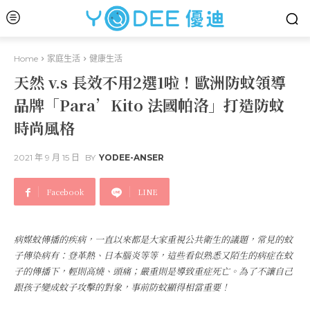
Home
家庭生活
健康生活
天然 v.s 長效不用2選1啦！歐洲防蚊領導
品牌「Para’Kito 法國帕洛」打造防蚊
時尚風格
2021 年 9 月 15 日
BY
YODEE-ANSER
Facebook
LINE
病媒蚊傳播的疾病，一直以來都是大家重視公共衛生的議題，常見的蚊
子傳染病有：登革熱、日本腦炎等等，這些看似熟悉又陌生的病症在蚊
子的傳播下，輕則高燒、頭痛；嚴重則是導致重症死亡。為了不讓自己
跟孩子變成蚊子攻擊的對象，事前防蚊顯得相當重要！