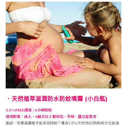
．天然植萃滋潤防水防蚊噴霧 (小白瓶)
3.5%PMD濃度 / 6小時防蚊
適用對象：成人、6個月以上嬰幼兒、孕婦、蠶豆症患者
誰說一定要高濃度才能長效防蚊？僅含3.5%天然PMD防蚊成分也能達