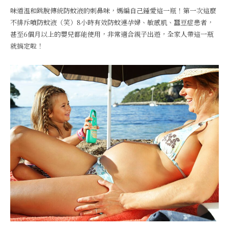
味道溫和跳脫傳統防蚊液的刺鼻味，媽編自己鍾愛這一瓶！第一次這麼
不排斥噴防蚊液（笑）8小時有效防蚊連孕婦、敏感肌、蠶豆症患者，
甚至6個月以上的嬰兒都能使用，非常適合親子出遊，全家人帶這一瓶
就搞定啦！