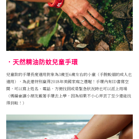
．天然精油防蚊兒童手環
兒童款的手環長度適用對象為3歲至6歲左右的小童（手腕較細的成人也
適用），為此還特別贏得2018年美國家庭之選喔！手環內有ID書寫空
間，可以寫上姓名、電話，方便找回或是緊急狀況時也可以派上用場
（媽編會讓小朋友戴著手環去上學，因為如果不小心弄丟了至少還能找
得到啦！）