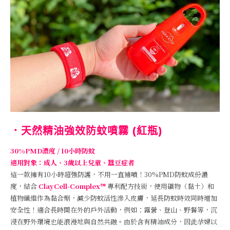
．天然精油強效防蚊噴霧 (紅瓶)
30%PMD濃度 / 10小時防蚊
適用對象：成人、3歲以上兒童、蠶豆症者
這一款擁有10小時超強防護，不用一直補噴！30%PMD防蚊成份濃
度，結合
ClayCell-Complex™
專利配方技術，使用礦物（黏土）和
植物纖維作為黏合劑，減少防蚊活性滲入皮膚，延長防蚊時效同時增加
安全性！適合長時間在外的戶外活動，例如：露營、登山、野餐等，沉
浸在野外環境也能浪漫地與自然共融。由於含有精油成分，因此孕婦以