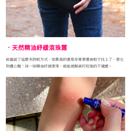
．天然精油紓緩滾珠露
前面說了這麼多防蚊方式，如果真的還是非常幸運被蚊子找上了，那也
別擔心喔！抹一抹精油紓緩滾珠，就能緩解被叮咬後的不適感。