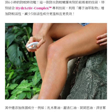
到6小時的防蚊時效喔！這一款防水防蚊噴霧有別於前兩者的技術，特
別結合
HydrActiv-Complex™
專利技術，利用「椰子油萃取物」增
加防蚊活性，減少5倍活性成分更溫和且更長效！
其中還添加保濕成分，例如：乳木果油、甜杏仁油、荷荷芭油、洋甘草