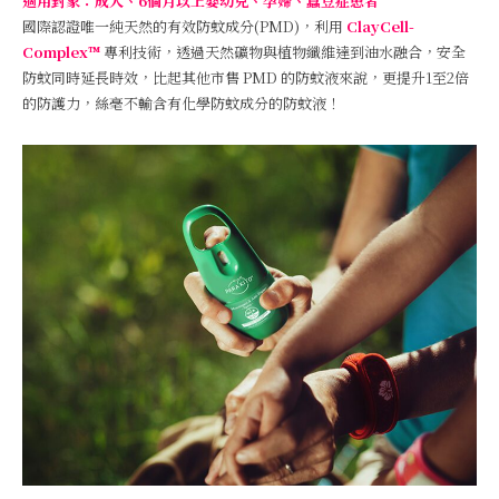
適用對象：成人、6個月以上嬰幼兒、孕婦、蠶豆症患者
國際認證唯一純天然的有效防蚊成分(PMD)，利用
ClayCell-
Complex™
專利技術，透過天然礦物與植物纖維達到油水融合，安全
防蚊同時延長時效，比起其他市售 PMD 的防蚊液來說，更提升1至2倍
的防護力，絲毫不輸含有化學防蚊成分的防蚊液！