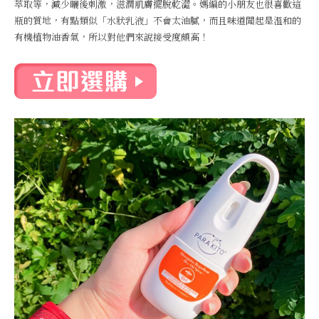
萃取等，減少曬後刺激，滋潤肌膚擺脫乾澀。媽編的小朋友也很喜歡這
瓶的質地，有點類似「水狀乳液」不會太油膩，而且味道聞起是溫和的
有機植物油香氣，所以對他們來說接受度頗高！