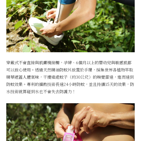
穿戴式不會直接與肌膚機接觸，孕婦、6個月以上的嬰幼兒與敏感肌都
可以放心使用。透過天然精油防蚊片放置於手環，採集世界各植物萃取
精華遮蓋人體氣味，干擾遠處蚊子（約30公尺）的嗅覺雷達，進而達到
防蚊效果。專利的擴散技術長達24小時防蚊，並且持續15天的效果，防
水技術就算碰到水也不會失去防護力！