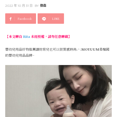
2022 年 10 月 31 日
BY
傑森
Facebook
LINE
【本文轉自
Rita
未經授權，請勿任意轉載】
嬰幼兒用品好物推薦讓妳育兒也可以很質感時尚˶ ̇ᵕ​ ̇˶
MOYUUM
是韓國
的嬰幼兒用品品牌~