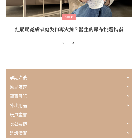
MILK
紅屁屁竟成家庭失和導火線？醫生的尿布挑選指南
孕期產後
幼兒哺育
寶寶睡眠
外出用品
玩具童書
衣著寢飾
洗護清潔