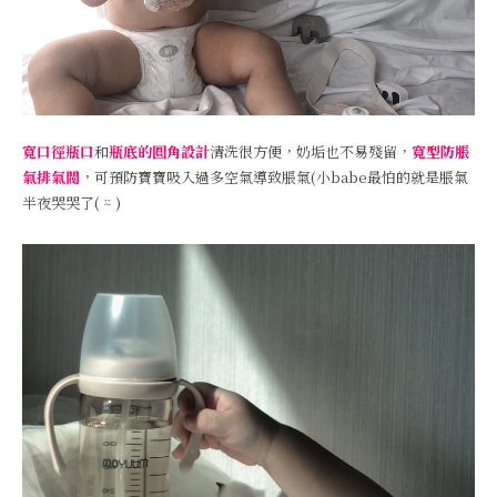
寬口徑瓶口
和
瓶底的圓角設計
清洗很方便，奶垢也不易殘留，
寬型防脹
氣排氣閥
，可預防寶寶吸入過多空氣導致脹氣(小babe最怕的就是脹氣
半夜哭哭了( ⍨ )