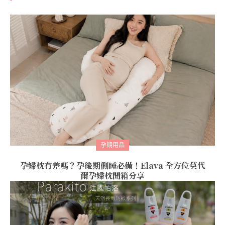
孕期用品
孕婦枕有差嗎？孕後期側睡必備！Elava 全方位莫代
爾孕婦枕開箱分享