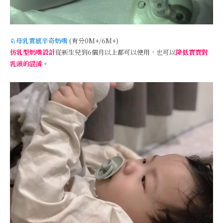
♘母乳實感辛奇奶嘴
(有分0M+/6M+)
仿乳型奶嘴設計
從新生兒到6個月以上都可以使用，也可以
降低寶寶對
乳頭的混淆
。