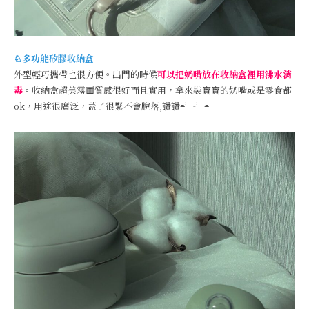
♘多功能矽膠收納盒
外型輕巧攜帶也很方便。出門的時候
可以把奶嘴放在收納盒裡用沸水消
毒
。收納盒超美霧面質感很好而且實用，拿來裝寶寶的奶嘴或是零食都
ok，用途很廣泛，蓋子很緊不會脫落,讚讚⌯’ᵕ’⌯