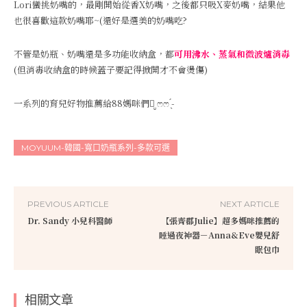
Lori蠻挑奶嘴的，最剛開始從香X奶嘴，之後都只吸X麥奶嘴，結果他
也很喜歡這款奶嘴耶~(還好是選美的奶嘴吃?
不管是奶瓶、奶嘴還是多功能收納盒，都
可用沸水、蒸氣和微波爐消毒
(但消毒收納盒的時候蓋子要記得掀開才不會燙傷)
一系列的育兒好物推薦給88媽咪們ꪔ̤̮‪ ෆෆ ̖́-
MOYUUM-韓國-寬口奶瓶系列-多款可選
PREVIOUS ARTICLE
NEXT ARTICLE
Dr. Sandy 小兒科醫師
【張齊郡Julie】超多媽咪推薦的
睡過夜神器－Anna&Eve嬰兒舒
眠包巾
相關文章