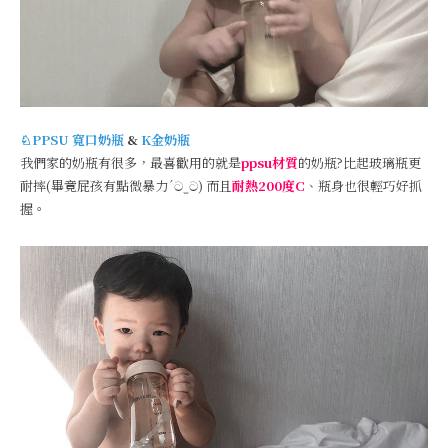
♘PPSU 寬口奶瓶
&
K金奶瓶
我們家的奶瓶有很多，最喜歡用的就是
ppsu材質
的奶瓶?比起玻璃瓶更
耐摔(畢竟屁孩有點微暴力´ට ̫ ට) 而且
耐熱200度C
、瓶身也很輕巧好抓
握。