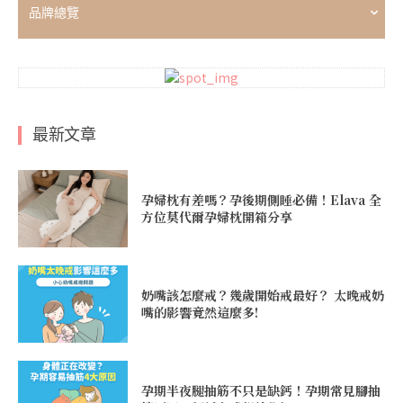
品牌總覽
最新文章
孕婦枕有差嗎？孕後期側睡必備！Elava 全
方位莫代爾孕婦枕開箱分享
奶嘴該怎麼戒？幾歲開始戒最好？ 太晚戒奶
嘴的影響竟然這麼多!
孕期半夜腿抽筋不只是缺鈣！孕期常見腳抽