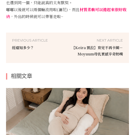
也選到同一個，只能說真的太有默契。
嘟嘟以後就可以兩個輪流用啦(灑花)，而且
材質柔軟可以捲起來很好收
納
，外出的時候就可以帶著走啦~
PREVIOUS ARTICLE
NEXT ARTICLE
經痛知多少？
【Keira 凱拉】育兒不再卡關－
Moyuum母乳實感辛奇奶嘴
相關文章