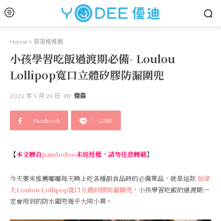
Home
部落格推薦
小孩學習吃飯過渡期必備- Loulou
Lollipop寬口立體矽膠防漏圍兜
2022 年 9 月 29 日
BY
傑森
Facebook
LINE
【
本文轉自
pandodoo
未經授權，請勿任意轉載
】
今天要來推薦嘟嘟每天晚上吃各種副食品時的必備單品，就是這款
加拿
大Loulou Lollipop寬口立體矽膠防漏圍兜
，小孩學習吃飯的過渡期一
定會用到的防水圍兜幾乎大同小異。