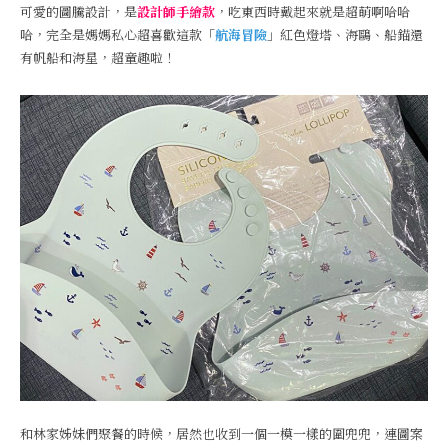
可愛的圖騰設計，是
設計師手繪款
，吃東西時戴起來就是超萌啊哈哈
哈，完全是媽媽私心超喜歡這款「
航海冒險
」紅色燈塔、海鷗、船錨還
有帆船和海星，超童趣啦！
和林家姊妹們聚餐的時候，居然也收到一個一模一樣的圍兜兜，連圖案