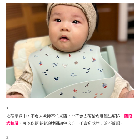
2.
軟硬度適中，不會太軟接不住東西，也不會太硬給皮膚壓出痕跡，
四段
式扣環
，可以依照嘟嘟的脖圍調整大小，不會造成脖子的不舒服。
3.