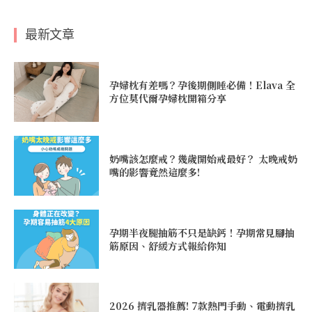
最新文章
孕婦枕有差嗎？孕後期側睡必備！Elava 全
方位莫代爾孕婦枕開箱分享
奶嘴該怎麼戒？幾歲開始戒最好？ 太晚戒奶
嘴的影響竟然這麼多!
孕期半夜腿抽筋不只是缺鈣！孕期常見腳抽
筋原因、舒緩方式報給你知
2026 擠乳器推薦! 7款熱門手動、電動擠乳