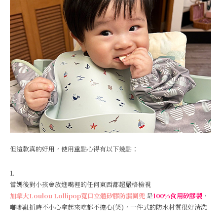
但這款真的好用，使用重點心得有以下幾點：
1.
當媽後對小孩會放進嘴裡的任何東西都超嚴格檢視
加拿大Loulou Lollipop寬口立體矽膠防漏圍兜
是
100%食用矽膠製
，
嘟嘟亂抓時不小心拿起來吃都不擔心(笑)，一件式的防水材質很好清洗