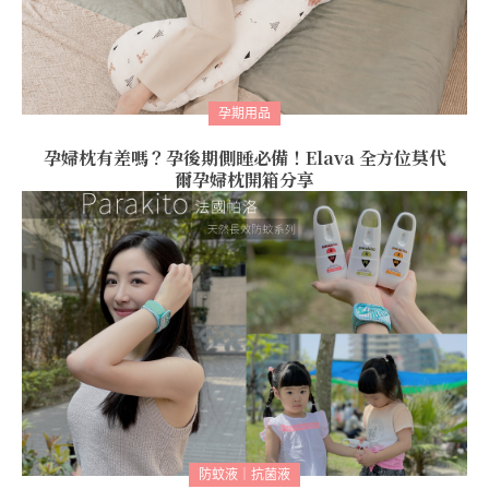
孕期用品
孕婦枕有差嗎？孕後期側睡必備！Elava 全方位莫代
爾孕婦枕開箱分享
防蚊液｜抗菌液