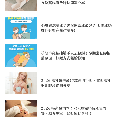
方位莫代爾孕婦枕開箱分享
奶嘴該怎麼戒？幾歲開始戒最好？ 太晚戒奶
嘴的影響竟然這麼多!
孕期半夜腿抽筋不只是缺鈣！孕期常見腳抽
筋原因、舒緩方式報給你知
2026 擠乳器推薦! 7款熱門手動、電動擠乳
器比較及實測分享
2026 待產包清單：六大類完整待產包內
容，跟著專家一起打包行李箱！