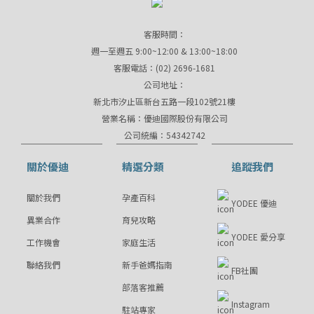
客服時間：
週一至週五 9:00~12:00 & 13:00~18:00
客服電話：(02) 2696-1681
公司地址：
新北市汐止區新台五路一段102號21樓
營業名稱：優迪國際股份有限公司
公司統編：54342742
關於優迪
精選分類
追蹤我們
關於我們
孕產百科
YODEE 優迪
異業合作
育兒攻略
YODEE 愛分享
工作機會
家庭生活
聯絡我們
新手爸媽指南
FB社團
部落客推薦
Instagram
駐站專家