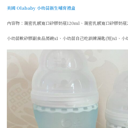
美國 Olababy 小幼苗新生哺育禮盒
內容物：親密乳感寬口矽膠奶瓶120ml、親密乳感寬口矽膠奶瓶2
小幼苗軟矽膠副食品蒸碗x1、小幼苗自己吃訓練湯匙(短)x1、小幼