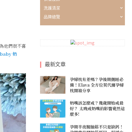
洗護清潔
品牌總覽
為他們很不喜
baby 奶
最新文章
孕婦枕有差嗎？孕後期側睡必
備！Elava 全方位莫代爾孕婦
枕開箱分享
奶嘴該怎麼戒？幾歲開始戒最
好？ 太晚戒奶嘴的影響竟然這
麼多!
孕期半夜腿抽筋不只是缺鈣！