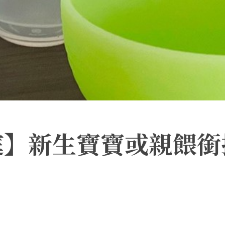
庭】新生寶寶或親餵銜