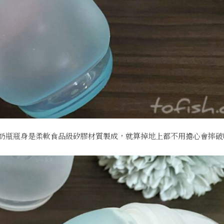
ababy奶瓶瓶身是柔軟食品級矽膠材質製成，就算掉地上都不用擔心會摔