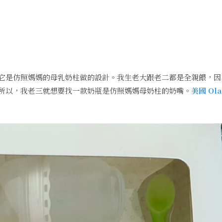
它是仿照媽媽的母乳奶柱做的設計。我生老大跟老二都是全親餵，因
所以，我老三就想要找一款奶瓶是仿照媽媽母奶柱的奶嘴。
美國 Ola