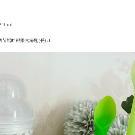
40ml
苗媽咪餵餵食湯匙(長)x1