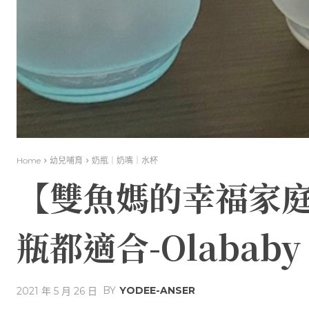
Home
幼兒哺育
奶瓶｜奶嘴｜水杯
【雙魚媽的幸福家
瓶都適合-Olababy
BY
YODEE-ANSER
2021 年 5 月 26 日