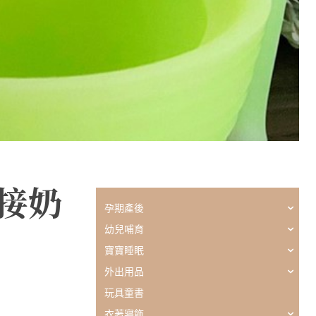
接奶
孕期產後
幼兒哺育
寶寶睡眠
外出用品
玩具童書
衣著寢飾