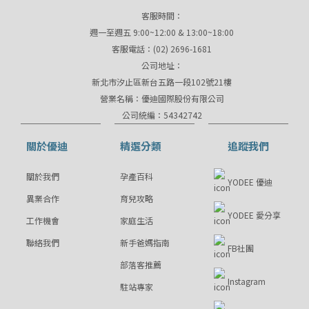
客服時間：
週一至週五 9:00~12:00 & 13:00~18:00
客服電話：(02) 2696-1681
公司地址：
新北市汐止區新台五路一段102號21樓
營業名稱：優迪國際股份有限公司
公司統編：54342742
關於優迪
精選分類
追蹤我們
關於我們
孕產百科
YODEE 優迪
異業合作
育兒攻略
YODEE 愛分享
工作機會
家庭生活
聯絡我們
新手爸媽指南
FB社團
部落客推薦
Instagram
駐站專家