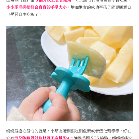
小小球形握把符合寶寶的手掌大小
，增加進食的成功率孩子就更願意自
己學習自主吃飯了。
媽媽最擔心最怕的就是，小朋友噎到跟吃到色素或者塑化劑等等，好在
它有
雲朵防噎設計及材質不含雙酚A
也通過美國 SGS 檢驗，媽媽都能安