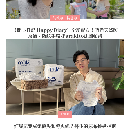
防蚊液｜抗菌液
【開心日記 Happy Diary】全新配方！時尚天然防
蚊液、防蚊手環-Parakito法國帕洛
MILK
紅屁屁竟成家庭失和導火線？醫生的尿布挑選指南