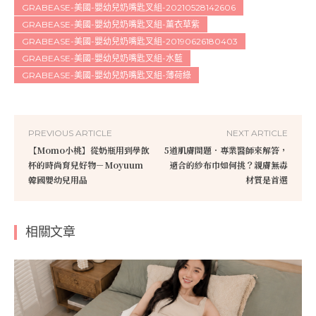
GRABEASE-美國-嬰幼兒奶嘴匙叉組-20210528142606
GRABEASE-美國-嬰幼兒奶嘴匙叉組-薰衣草紫
GRABEASE-美國-嬰幼兒奶嘴匙叉組-20190626180403
GRABEASE-美國-嬰幼兒奶嘴匙叉組-水藍
GRABEASE-美國-嬰幼兒奶嘴匙叉組-薄荷綠
PREVIOUS ARTICLE
NEXT ARTICLE
【Momo小桃】從奶瓶用到學飲
5道肌膚問題．專業醫師來解答，
杯的時尚育兒好物－Moyuum
適合的紗布巾如何挑？親膚無毒
韓國嬰幼兒用品
材質是首選
相關文章