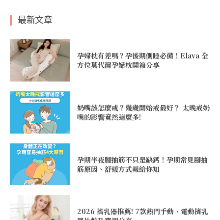
最新文章
孕婦枕有差嗎？孕後期側睡必備！Elava 全
方位莫代爾孕婦枕開箱分享
奶嘴該怎麼戒？幾歲開始戒最好？ 太晚戒奶
嘴的影響竟然這麼多!
孕期半夜腿抽筋不只是缺鈣！孕期常見腳抽
筋原因、舒緩方式報給你知
2026 擠乳器推薦! 7款熱門手動、電動擠乳