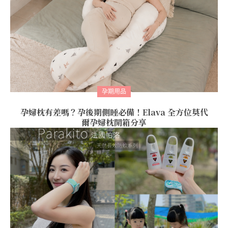
孕期用品
孕婦枕有差嗎？孕後期側睡必備！Elava 全方位莫代
爾孕婦枕開箱分享