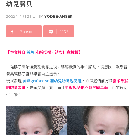
幼兒餐具
2022 年 1 月 26 日
BY
YODEE-ANSER
Facebook
LINE
【本文轉自
黃魚
未經授權，請勿任意轉載】
自從鵝子開始接觸副食品之後，媽媽我真的手忙腳亂，很想找一款學習
餐具讓鵝子嘗試學習自主進食。
後來發現
美國grabease 嬰幼兒奶嘴匙叉組
，
它是握柄前方是
雲朵形狀
的防噎設計
，
安全又超可愛，而且
平放匙叉也不會接觸桌面
，真的很衛
生，讚！