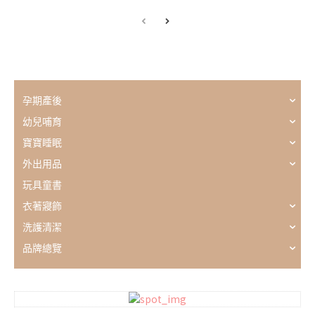
孕期產後
幼兒哺育
寶寶睡眠
外出用品
玩具童書
衣著寢飾
洗護清潔
品牌總覽