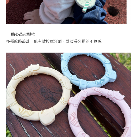
• 貼心凸起顆粒
多種紋路設計，能有效按摩牙齦，舒緩長牙期的不適感