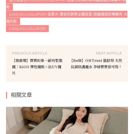
奇
LOULOU-LOLLIPOP-加拿大-嬰幼兒胖胖企鵝造型-固齒器組奶嘴鍊夾-大
理石粉
LOULOU LOLLIPOP
PREVIOUS ARTICLE
NEXT ARTICLE
【曾維樂】寶寶的第一副有型墨
【Ru如】OHTrust 歐舒特 天然
鏡｜KiGO 彈性鏡框×抗UV鏡
抗菌防護離水 孕婦寶寶皆可用！
片
相關文章