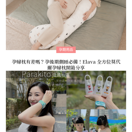
孕期用品
孕婦枕有差嗎？孕後期側睡必備！Elava 全方位莫代
爾孕婦枕開箱分享