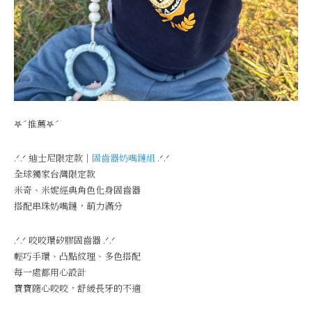
𖤐ˊ推薦𖤐ˊ
.ᐟ‪‪.ᐟ 迪士尼限定款｜
固齒器奶嘴鏈組
.ᐟ‪‪.ᐟ
全球獨家台灣限定款
米奇、米妮經典角色化身固齒器
搭配串珠奶嘴鏈，萌力滿分
.ᐟ‪‪.ᐟ 咬咬環矽膠固齒器 .ᐟ‪‪.ᐟ
輕巧手環、凸點紋理、多色搭配
每一處都用心設計
寶寶隨心咬咬，舒緩長牙的不適