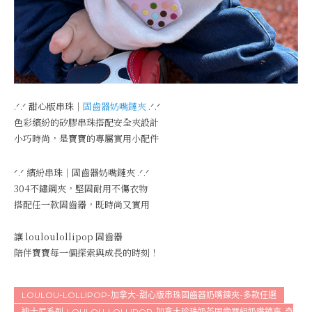
.ᐟ‪‪.ᐟ 甜心版串珠｜
固齒器奶嘴鏈夾
.ᐟ‪‪.ᐟ
色彩繽紛的矽膠串珠搭配安全夾設計
小巧時尚，是寶寶的專屬實用小配件
ᐟ‪‪.ᐟ 繽紛串珠｜固齒器奶嘴鏈夾 .ᐟ‪‪.ᐟ
304不鏽鋼夾，堅固耐用不傷衣物
搭配任一款固齒器，既時尚又實用
讓 louloulollipop 固齒器
陪伴寶寶每一個探索與成長的時刻！
LOULOU-LOLLIPOP-加拿大-甜心版串珠固齒器奶嘴鍊夾-多款任選
迪士尼系列-LOULOU-LOLLIPOP-加拿大珍珠奶茶固齒器組奶嘴鍊夾-奇