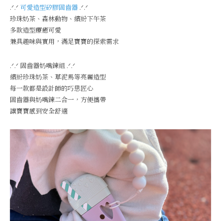
.ᐟ‪‪.ᐟ
可愛造型矽膠固齒器
.ᐟ‪‪.ᐟ
珍珠奶茶、森林動物、繽紛下午茶
多款造型療癒可愛
兼具趣味與實用，滿足寶寶的探索需求
.ᐟ‪‪.ᐟ 固齒器奶嘴鍊組 .ᐟ‪‪.ᐟ
繽紛珍珠奶茶、草泥馬等亮麗造型
每一款都是設計師的巧思匠心
固齒器與奶嘴鍊二合一，方便攜帶
讓寶寶感到安全舒適