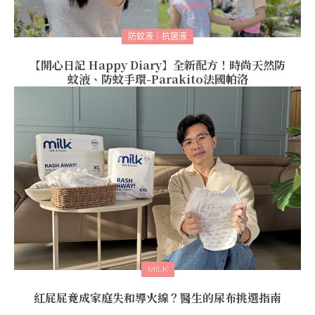
防蚊液｜抗菌液
【開心日記 Happy Diary】全新配方！時尚天然防
蚊液、防蚊手環-Parakito法國帕洛
MILK
紅屁屁竟成家庭失和導火線？醫生的尿布挑選指南