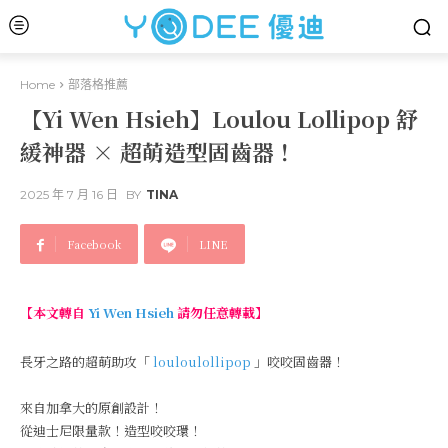
Home
部落格推薦
【Yi Wen Hsieh】Loulou Lollipop 舒
緩神器 × 超萌造型固齒器！
2025 年 7 月 16 日
BY
TINA
Facebook
LINE
【本文轉自
Yi Wen Hsieh
請勿任意轉載】
長牙之路的超萌助攻「
louloulollipop
」咬咬固齒器！
來自加拿大的原創設計！
從迪士尼限量款！造型咬咬環！