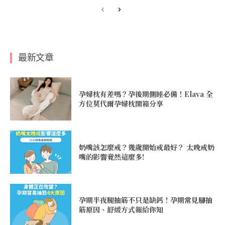
最新文章
孕婦枕有差嗎？孕後期側睡必備！Elava 全
方位莫代爾孕婦枕開箱分享
奶嘴該怎麼戒？幾歲開始戒最好？ 太晚戒奶
嘴的影響竟然這麼多!
孕期半夜腿抽筋不只是缺鈣！孕期常見腳抽
筋原因、舒緩方式報給你知