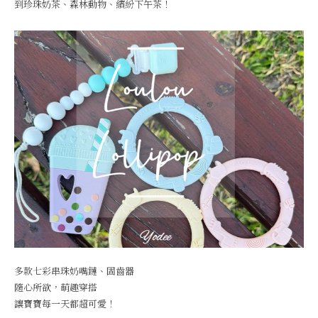
到珍珠奶茶、森林動物、繽紛下午茶！
多款七彩串珠奶嘴鏈、固齒器
隨心所欲，萌趣穿搭
讓寶寶每一天都超可愛！